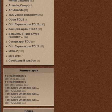
Ferrari Legends
[60]
Armada_Crazy
[42]
Art Armada
[11]
TDU 2 Beta gameplay
[300]
Обои TDU2
[8]
Оф. Скриншоты TDU2
[195]
Концепт-Арты TDU 2
[32]
В память о TDU-клубе
"Eleanor"...
[32]
Суперкары TDU
[80]
Оф. Скриншоты TDU1
[47]
Mafia 2
[100]
Мир игр
[7]
Свободный альбом
[5]
Комментарии
Forza Horizon 6
От: chep811
19:48
Forza Horizon 6
От: MaxFiorano
23:47
Test Drive Unlimited Sol...
От: ROMERO
18:31
Test Drive Unlimited Sol...
От: ROMERO
19:31
Test Drive Unlimited Sol...
От: ROMERO
11:49
Поиск