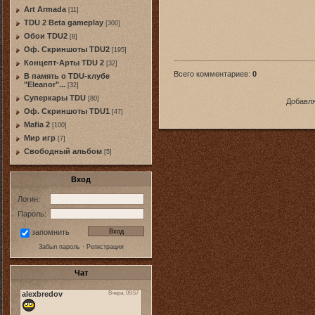
Art Armada
[11]
TDU 2 Beta gameplay
[300]
Обои TDU2
[8]
Оф. Скриншоты TDU2
[195]
Концепт-Арты TDU 2
[32]
Всего комментариев
:
0
В память о TDU-клубе
"Eleanor"...
[32]
Суперкары TDU
[80]
Добавля
Оф. Скриншоты TDU1
[47]
Mafia 2
[100]
Мир игр
[7]
Свободный альбом
[5]
Вход
Логин:
Пароль:
запомнить
Забыл пароль
·
Регистрация
Чат