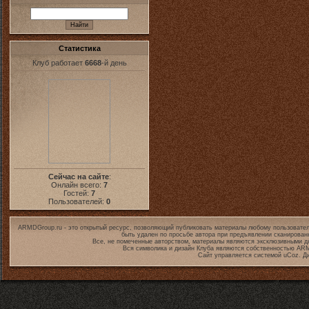
Статистика
Клуб работает
6668
-й день
Сейчас на сайте
:
Онлайн всего:
7
Гостей:
7
Пользователей:
0
ARMDGroup.ru - это открытый ресурс, позволяющий публиковать материалы любому пользовател
быть удален по просьбе автора при предъявлении сканирован
Все, не помеченные авторством, материалы являются эксклюзивными дл
Вся символика и дизайн Клуба являются собственностью
ARM
Сайт управляется системой
uCoz
. Д