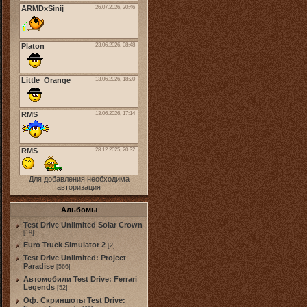
Для добавления необходима
авторизация
Альбомы
Test Drive Unlimited Solar Crown
[19]
Euro Truck Simulator 2
[2]
Test Drive Unlimited: Project
Paradise
[566]
Автомобили Test Drive: Ferrari
Legends
[52]
Оф. Скриншоты Test Drive: