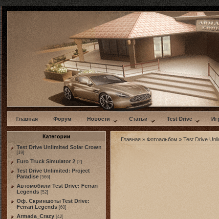
w
Главная
Форум
Новости
Статьи
Test Drive
Иг
Категории
Главная
»
Фотоальбом
»
Test Drive Unli
Test Drive Unlimited Solar Crown
[19]
Euro Truck Simulator 2
[2]
Test Drive Unlimited: Project
Paradise
[566]
Автомобили Test Drive: Ferrari
Legends
[52]
Оф. Скриншоты Test Drive:
Ferrari Legends
[60]
Armada_Crazy
[42]