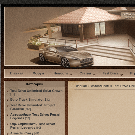
w
Главная
Форум
Новости
Статьи
Test Drive
Иг
Категории
Главная
»
Фотоальбом
»
Test Drive Unli
Test Drive Unlimited Solar Crown
[19]
Euro Truck Simulator 2
[2]
Test Drive Unlimited: Project
Paradise
[566]
Автомобили Test Drive: Ferrari
Legends
[52]
Оф. Скриншоты Test Drive:
Ferrari Legends
[60]
Armada_Crazy
[42]