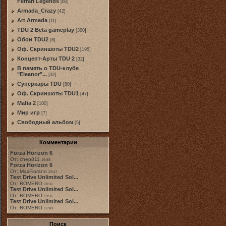
Ferrari Legends
[60]
Armada_Crazy
[42]
Art Armada
[11]
TDU 2 Beta gameplay
[300]
Обои TDU2
[8]
Оф. Скриншоты TDU2
[195]
Концепт-Арты TDU 2
[32]
В память о TDU-клубе
"Eleanor"...
[32]
Суперкары TDU
[80]
Оф. Скриншоты TDU1
[47]
Mafia 2
[100]
Мир игр
[7]
Свободный альбом
[5]
Комментарии
Forza Horizon 6
От: chep811
19:48
Forza Horizon 6
От: MaxFiorano
23:47
Test Drive Unlimited Sol...
От: ROMERO
18:31
Test Drive Unlimited Sol...
От: ROMERO
19:31
Test Drive Unlimited Sol...
От: ROMERO
11:49
Поиск