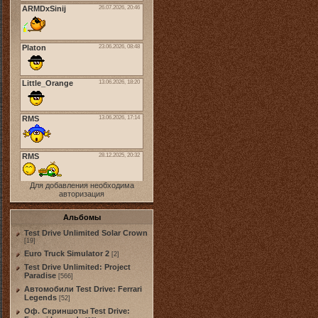
Для добавления необходима
авторизация
Альбомы
Test Drive Unlimited Solar Crown
[19]
Euro Truck Simulator 2
[2]
Test Drive Unlimited: Project
Paradise
[566]
Автомобили Test Drive: Ferrari
Legends
[52]
Оф. Скриншоты Test Drive: