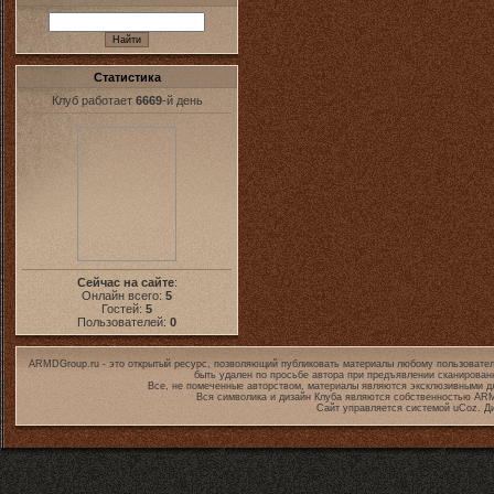
Статистика
Клуб работает
6669
-й день
Сейчас на сайте
:
Онлайн всего:
5
Гостей:
5
Пользователей:
0
ARMDGroup.ru - это открытый ресурс, позволяющий публиковать материалы любому пользовател
быть удален по просьбе автора при предъявлении сканирован
Все, не помеченные авторством, материалы являются эксклюзивными дл
Вся символика и дизайн Клуба являются собственностью
ARM
Сайт управляется системой
uCoz
. Д