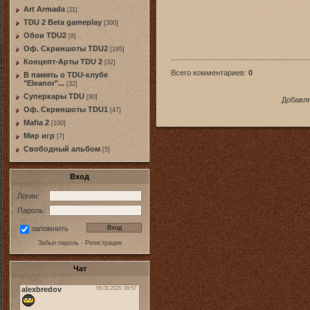
Art Armada
[11]
TDU 2 Beta gameplay
[300]
Обои TDU2
[8]
Оф. Скриншоты TDU2
[195]
Концепт-Арты TDU 2
[32]
Всего комментариев
:
0
В память о TDU-клубе
"Eleanor"...
[32]
Суперкары TDU
[80]
Добавля
Оф. Скриншоты TDU1
[47]
Mafia 2
[100]
Мир игр
[7]
Свободный альбом
[5]
Вход
Логин:
Пароль:
запомнить
Забыл пароль
·
Регистрация
Чат