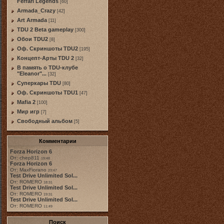
Ferrari Legends
[60]
Armada_Crazy
[42]
Art Armada
[11]
TDU 2 Beta gameplay
[300]
Обои TDU2
[8]
Оф. Скриншоты TDU2
[195]
Концепт-Арты TDU 2
[32]
В память о TDU-клубе
"Eleanor"...
[32]
Суперкары TDU
[80]
Оф. Скриншоты TDU1
[47]
Mafia 2
[100]
Мир игр
[7]
Свободный альбом
[5]
Комментарии
Forza Horizon 6
От: chep811
19:48
Forza Horizon 6
От: MaxFiorano
23:47
Test Drive Unlimited Sol...
От: ROMERO
18:31
Test Drive Unlimited Sol...
От: ROMERO
19:31
Test Drive Unlimited Sol...
От: ROMERO
11:49
Поиск