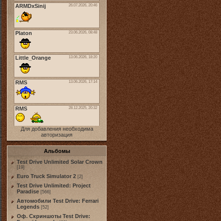
Для добавления необходима
авторизация
Альбомы
Test Drive Unlimited Solar Crown
[19]
Euro Truck Simulator 2
[2]
Test Drive Unlimited: Project
Paradise
[566]
Автомобили Test Drive: Ferrari
Legends
[52]
Оф. Скриншоты Test Drive: