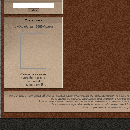
Статистика
Клуб работает
6668
-й день
Сейчас на сайте
:
Онлайн всего:
4
Гостей:
4
Пользователей:
0
ARMDGroup.ru - это открытый ресурс, позволяющий публиковать материалы любому пользовател
быть удален по просьбе автора при предъявлении сканирован
Все, не помеченные авторством, материалы являются эксклюзивными дл
Вся символика и дизайн Клуба являются собственностью
ARM
Сайт управляется системой
uCoz
. Д