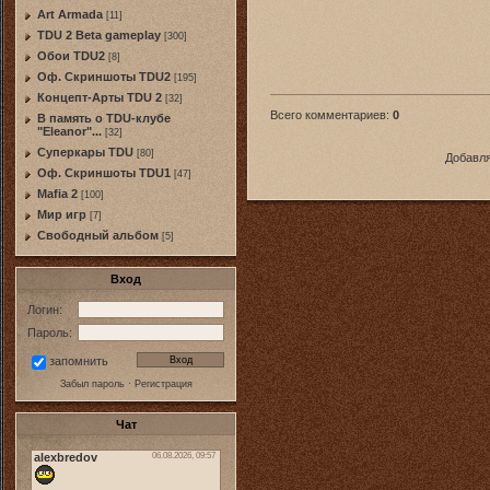
Art Armada
[11]
TDU 2 Beta gameplay
[300]
Обои TDU2
[8]
Оф. Скриншоты TDU2
[195]
Концепт-Арты TDU 2
[32]
Всего комментариев
:
0
В память о TDU-клубе
"Eleanor"...
[32]
Суперкары TDU
[80]
Добавля
Оф. Скриншоты TDU1
[47]
Mafia 2
[100]
Мир игр
[7]
Свободный альбом
[5]
Вход
Логин:
Пароль:
запомнить
Забыл пароль
·
Регистрация
Чат