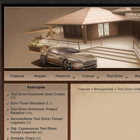
w
Главная
Форум
Новости
Статьи
Test Drive
Иг
Категории
Главная
»
Фотоальбом
»
Test Drive Unli
Test Drive Unlimited Solar Crown
[19]
Euro Truck Simulator 2
[2]
Test Drive Unlimited: Project
Paradise
[566]
Автомобили Test Drive: Ferrari
Legends
[52]
Оф. Скриншоты Test Drive:
Ferrari Legends
[60]
Armada_Crazy
[42]