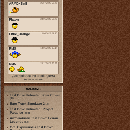
Для добавления необходима
авторизация
Альбомы
Test Drive Unlimited Solar Crown
[19]
Euro Truck Simulator 2
[2]
Test Drive Unlimited: Project
Paradise
[566]
Автомобили Test Drive: Ferrari
Legends
[52]
Оф. Скриншоты Test Drive: