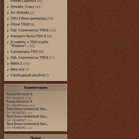
Ferrari Legends
[60]
Armada_Crazy
[42]
Art Armada
[11]
TDU 2 Beta gameplay
[300]
Обои TDU2
[8]
Оф. Скриншоты TDU2
[195]
Концепт-Арты TDU 2
[32]
В память о TDU-клубе
"Eleanor"...
[32]
Суперкары TDU
[80]
Оф. Скриншоты TDU1
[47]
Mafia 2
[100]
Мир игр
[7]
Свободный альбом
[5]
Комментарии
Forza Horizon 6
От: chep811
19:48
Forza Horizon 6
От: MaxFiorano
23:47
Test Drive Unlimited Sol...
От: ROMERO
18:31
Test Drive Unlimited Sol...
От: ROMERO
19:31
Test Drive Unlimited Sol...
От: ROMERO
11:49
Поиск