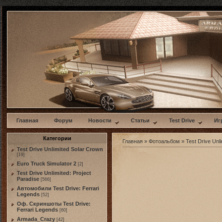
w
Главная
Форум
Новости
Статьи
Test Drive
Иг
Категории
Главная
»
Фотоальбом
»
Test Drive Unli
Test Drive Unlimited Solar Crown
[19]
Euro Truck Simulator 2
[2]
Test Drive Unlimited: Project
Paradise
[566]
Автомобили Test Drive: Ferrari
Legends
[52]
Оф. Скриншоты Test Drive:
Ferrari Legends
[60]
Armada_Crazy
[42]