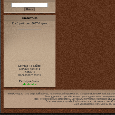
Статистика
Клуб работает
6667
-й день
Сейчас на сайте
:
Онлайн всего:
1
Гостей:
1
Пользователей:
0
Сегодня были
:
alexbredov
ARMDGroup.ru - это открытый ресурс, позволяющий публиковать материалы любому пользовател
быть удален по просьбе автора при предъявлении сканирован
Все, не помеченные авторством, материалы являются эксклюзивными дл
Вся символика и дизайн Клуба являются собственностью
ARM
Сайт управляется системой
uCoz
. Д