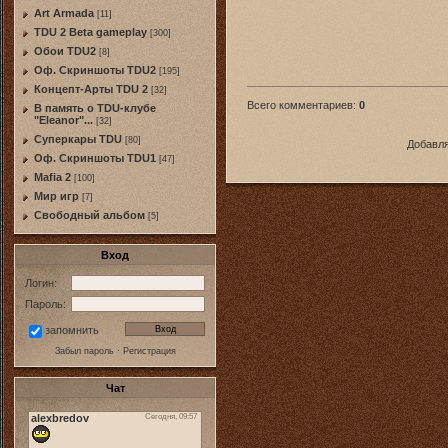
Art Armada
[11]
TDU 2 Beta gameplay
[300]
Обои TDU2
[8]
Оф. Скриншоты TDU2
[195]
Концепт-Арты TDU 2
[32]
Всего комментариев
:
0
В память о TDU-клубе
"Eleanor"...
[32]
Суперкары TDU
[80]
Добавля
Оф. Скриншоты TDU1
[47]
Mafia 2
[100]
Мир игр
[7]
Свободный альбом
[5]
Вход
Логин:
Пароль:
запомнить
Забыл пароль
·
Регистрация
Чат