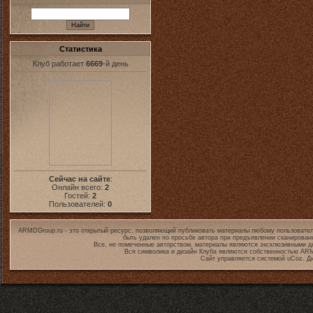
Статистика
Клуб работает
6669
-й день
Сейчас на сайте
:
Онлайн всего:
2
Гостей:
2
Пользователей:
0
ARMDGroup.ru - это открытый ресурс, позволяющий публиковать материалы любому пользовател
быть удален по просьбе автора при предъявлении сканирован
Все, не помеченные авторством, материалы являются эксклюзивными дл
Вся символика и дизайн Клуба являются собственностью
ARM
Сайт управляется системой
uCoz
. Д