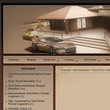
w
Главная
Форум
Новости
Статьи
Test Drive
Иг
Категории
Главная
»
Фотоальбом
»
Test Drive Unli
Test Drive Unlimited Solar Crown
[19]
Euro Truck Simulator 2
[2]
Test Drive Unlimited: Project
Paradise
[566]
Автомобили Test Drive: Ferrari
Legends
[52]
Оф. Скриншоты Test Drive:
Ferrari Legends
[60]
Armada_Crazy
[42]