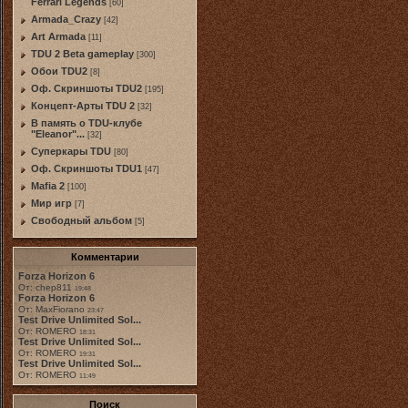
Ferrari Legends
[60]
Armada_Crazy
[42]
Art Armada
[11]
TDU 2 Beta gameplay
[300]
Обои TDU2
[8]
Оф. Скриншоты TDU2
[195]
Концепт-Арты TDU 2
[32]
В память о TDU-клубе
"Eleanor"...
[32]
Суперкары TDU
[80]
Оф. Скриншоты TDU1
[47]
Mafia 2
[100]
Мир игр
[7]
Свободный альбом
[5]
Комментарии
Forza Horizon 6
От: chep811
19:48
Forza Horizon 6
От: MaxFiorano
23:47
Test Drive Unlimited Sol...
От: ROMERO
18:31
Test Drive Unlimited Sol...
От: ROMERO
19:31
Test Drive Unlimited Sol...
От: ROMERO
11:49
Поиск