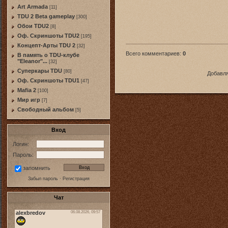
Art Armada
[11]
TDU 2 Beta gameplay
[300]
Обои TDU2
[8]
Оф. Скриншоты TDU2
[195]
Концепт-Арты TDU 2
[32]
Всего комментариев
:
0
В память о TDU-клубе
"Eleanor"...
[32]
Суперкары TDU
[80]
Добавля
Оф. Скриншоты TDU1
[47]
Mafia 2
[100]
Мир игр
[7]
Свободный альбом
[5]
Вход
Логин:
Пароль:
запомнить
Забыл пароль
·
Регистрация
Чат