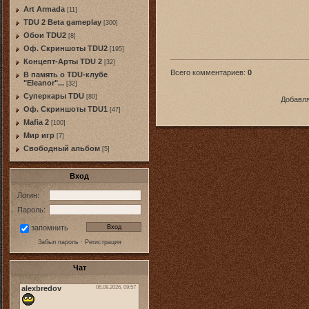
Art Armada
[11]
TDU 2 Beta gameplay
[300]
Обои TDU2
[8]
Оф. Скриншоты TDU2
[195]
Концепт-Арты TDU 2
[32]
Всего комментариев
:
0
В память о TDU-клубе
"Eleanor"...
[32]
Суперкары TDU
[80]
Добавля
Оф. Скриншоты TDU1
[47]
Mafia 2
[100]
Мир игр
[7]
Свободный альбом
[5]
Вход
Логин:
Пароль:
запомнить
Забыл пароль
·
Регистрация
Чат