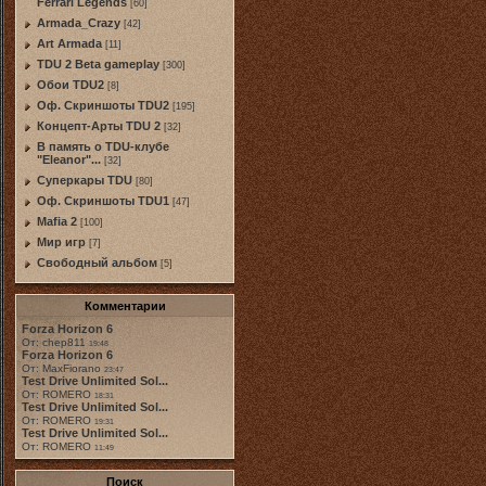
Ferrari Legends
[60]
Armada_Crazy
[42]
Art Armada
[11]
TDU 2 Beta gameplay
[300]
Обои TDU2
[8]
Оф. Скриншоты TDU2
[195]
Концепт-Арты TDU 2
[32]
В память о TDU-клубе
"Eleanor"...
[32]
Суперкары TDU
[80]
Оф. Скриншоты TDU1
[47]
Mafia 2
[100]
Мир игр
[7]
Свободный альбом
[5]
Комментарии
Forza Horizon 6
От: chep811
19:48
Forza Horizon 6
От: MaxFiorano
23:47
Test Drive Unlimited Sol...
От: ROMERO
18:31
Test Drive Unlimited Sol...
От: ROMERO
19:31
Test Drive Unlimited Sol...
От: ROMERO
11:49
Поиск