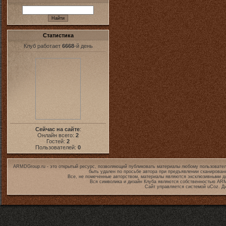
Статистика
Клуб работает
6668
-й день
Сейчас на сайте
:
Онлайн всего:
2
Гостей:
2
Пользователей:
0
ARMDGroup.ru - это открытый ресурс, позволяющий публиковать материалы любому пользовател
быть удален по просьбе автора при предъявлении сканирован
Все, не помеченные авторством, материалы являются эксклюзивными дл
Вся символика и дизайн Клуба являются собственностью
ARM
Сайт управляется системой
uCoz
. Д