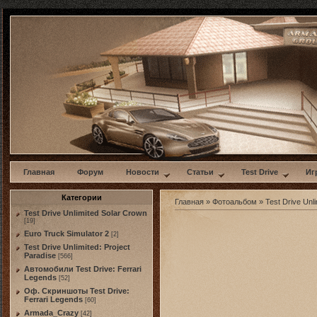
w
Главная
Форум
Новости
Статьи
Test Drive
Иг
Категории
Главная
»
Фотоальбом
»
Test Drive Unli
Test Drive Unlimited Solar Crown
[19]
Euro Truck Simulator 2
[2]
Test Drive Unlimited: Project
Paradise
[566]
Автомобили Test Drive: Ferrari
Legends
[52]
Оф. Скриншоты Test Drive:
Ferrari Legends
[60]
Armada_Crazy
[42]