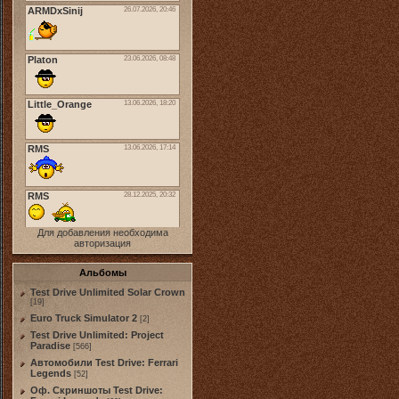
Для добавления необходима
авторизация
Альбомы
Test Drive Unlimited Solar Crown
[19]
Euro Truck Simulator 2
[2]
Test Drive Unlimited: Project
Paradise
[566]
Автомобили Test Drive: Ferrari
Legends
[52]
Оф. Скриншоты Test Drive: