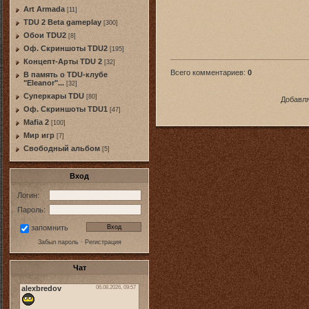
Art Armada
[11]
TDU 2 Beta gameplay
[300]
Обои TDU2
[8]
Оф. Скриншоты TDU2
[195]
Концепт-Арты TDU 2
[32]
Всего комментариев
:
0
В память о TDU-клубе
"Eleanor"...
[32]
Суперкары TDU
[80]
Добавля
Оф. Скриншоты TDU1
[47]
Mafia 2
[100]
Мир игр
[7]
Свободный альбом
[5]
Вход
Логин:
Пароль:
запомнить
Забыл пароль
·
Регистрация
Чат