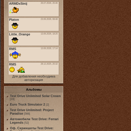
Для добавления необходима
авторизация
Альбомы
Test Drive Unlimited Solar Crown
[19]
Euro Truck Simulator 2
[2]
Test Drive Unlimited: Project
Paradise
[566]
Автомобили Test Drive: Ferrari
Legends
[52]
Оф. Скриншоты Test Drive: