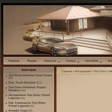
w
Главная
Форум
Новости
Статьи
Test Drive
Иг
Категории
Главная
»
Фотоальбом
»
Test Drive Unli
Test Drive Unlimited Solar Crown
[19]
Euro Truck Simulator 2
[2]
Test Drive Unlimited: Project
Paradise
[566]
Автомобили Test Drive: Ferrari
Legends
[52]
Оф. Скриншоты Test Drive:
Ferrari Legends
[60]
Armada_Crazy
[42]