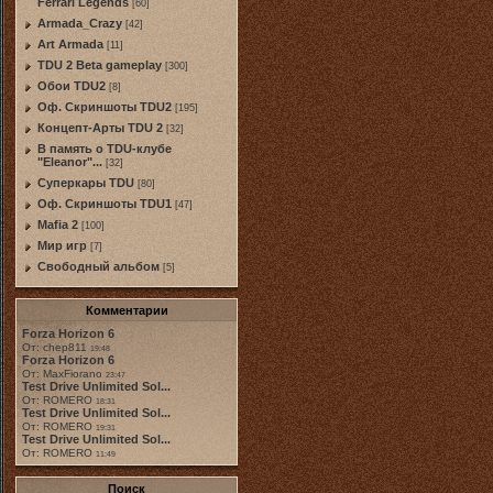
Ferrari Legends
[60]
Armada_Crazy
[42]
Art Armada
[11]
TDU 2 Beta gameplay
[300]
Обои TDU2
[8]
Оф. Скриншоты TDU2
[195]
Концепт-Арты TDU 2
[32]
В память о TDU-клубе
"Eleanor"...
[32]
Суперкары TDU
[80]
Оф. Скриншоты TDU1
[47]
Mafia 2
[100]
Мир игр
[7]
Свободный альбом
[5]
Комментарии
Forza Horizon 6
От: chep811
19:48
Forza Horizon 6
От: MaxFiorano
23:47
Test Drive Unlimited Sol...
От: ROMERO
18:31
Test Drive Unlimited Sol...
От: ROMERO
19:31
Test Drive Unlimited Sol...
От: ROMERO
11:49
Поиск