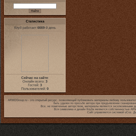
Статистика
Клуб работает
6669
-й день
Сейчас на сайте
:
Онлайн всего:
3
Гостей:
3
Пользователей:
0
ARMDGroup.ru - это открытый ресурс, позволяющий публиковать материалы любому пользовател
быть удален по просьбе автора при предъявлении сканирован
Все, не помеченные авторством, материалы являются эксклюзивными дл
Вся символика и дизайн Клуба являются собственностью
ARM
Сайт управляется системой
uCoz
. Д