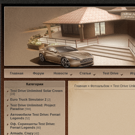
w
Главная
Форум
Новости
Статьи
Test Drive
Иг
Категории
Главная
»
Фотоальбом
»
Test Drive Unli
Test Drive Unlimited Solar Crown
[19]
Euro Truck Simulator 2
[2]
Test Drive Unlimited: Project
Paradise
[566]
Автомобили Test Drive: Ferrari
Legends
[52]
Оф. Скриншоты Test Drive:
Ferrari Legends
[60]
Armada_Crazy
[42]