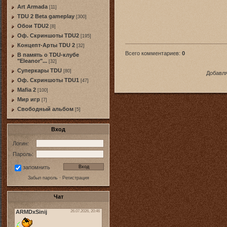
Art Armada
[11]
TDU 2 Beta gameplay
[300]
Обои TDU2
[8]
Оф. Скриншоты TDU2
[195]
Концепт-Арты TDU 2
[32]
Всего комментариев
:
0
В память о TDU-клубе
"Eleanor"...
[32]
Суперкары TDU
[80]
Добавля
Оф. Скриншоты TDU1
[47]
Mafia 2
[100]
Мир игр
[7]
Свободный альбом
[5]
Вход
Логин:
Пароль:
запомнить
Забыл пароль
·
Регистрация
Чат