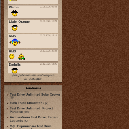
Для добавления необходима
авторизация
Альбомы
Test Drive Unlimited Solar Crown
[19]
Euro Truck Simulator 2
[2]
Test Drive Unlimited: Project
Paradise
[566]
Автомобили Test Drive: Ferrari
Legends
[52]
Оф. Скриншоты Test Drive: