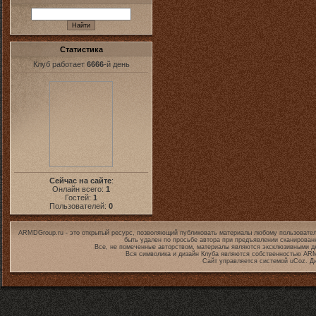
Статистика
Клуб работает
6666
-й день
Сейчас на сайте
:
Онлайн всего:
1
Гостей:
1
Пользователей:
0
ARMDGroup.ru - это открытый ресурс, позволяющий публиковать материалы любому пользовател
быть удален по просьбе автора при предъявлении сканирован
Все, не помеченные авторством, материалы являются эксклюзивными дл
Вся символика и дизайн Клуба являются собственностью
ARM
Сайт управляется системой
uCoz
. Д