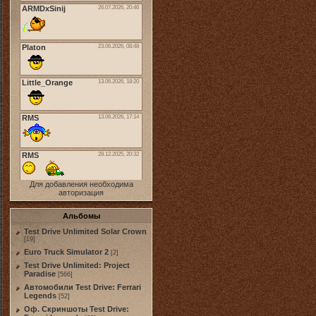
Для добавления необходима
авторизация
Альбомы
Test Drive Unlimited Solar Crown
[19]
Euro Truck Simulator 2
[2]
Test Drive Unlimited: Project
Paradise
[566]
Автомобили Test Drive: Ferrari
Legends
[52]
Оф. Скриншоты Test Drive: