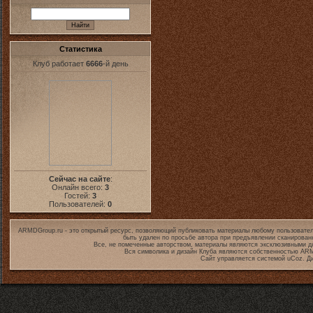
Статистика
Клуб работает
6666
-й день
Сейчас на сайте
:
Онлайн всего:
3
Гостей:
3
Пользователей:
0
ARMDGroup.ru - это открытый ресурс, позволяющий публиковать материалы любому пользовател
быть удален по просьбе автора при предъявлении сканирован
Все, не помеченные авторством, материалы являются эксклюзивными дл
Вся символика и дизайн Клуба являются собственностью
ARM
Сайт управляется системой
uCoz
. Д