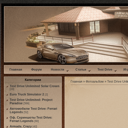
w
Главная
Форум
Новости
Статьи
Test Drive
Иг
Категории
Главная
»
Фотоальбом
»
Test Drive Unli
Test Drive Unlimited Solar Crown
[19]
Euro Truck Simulator 2
[2]
Test Drive Unlimited: Project
Paradise
[566]
Автомобили Test Drive: Ferrari
Legends
[52]
Оф. Скриншоты Test Drive:
Ferrari Legends
[60]
Armada_Crazy
[42]