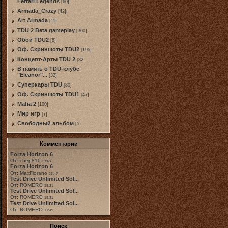
Ferrari Legends
[60]
Armada_Crazy
[42]
Art Armada
[11]
TDU 2 Beta gameplay
[300]
Обои TDU2
[8]
Оф. Скриншоты TDU2
[195]
Концепт-Арты TDU 2
[32]
В память о TDU-клубе
"Eleanor"...
[32]
Суперкары TDU
[80]
Оф. Скриншоты TDU1
[47]
Mafia 2
[100]
Мир игр
[7]
Свободный альбом
[5]
Комментарии
Forza Horizon 6
От: chep811
19:48
Forza Horizon 6
От: MaxFiorano
23:47
Test Drive Unlimited Sol...
От: ROMERO
18:31
Test Drive Unlimited Sol...
От: ROMERO
19:31
Test Drive Unlimited Sol...
От: ROMERO
11:49
Поиск