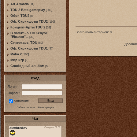
Art Armada
[11]
TDU 2 Beta gameplay
[300]
Обои TDU2
[8]
Оф. Скриншоты TDU2
[195]
Концепт-Арты TDU 2
[32]
Всего комментариев
:
0
В память о TDU-клубе
"Eleanor"...
[32]
Суперкары TDU
[80]
Добавля
Оф. Скриншоты TDU1
[47]
Mafia 2
[100]
Мир игр
[7]
Свободный альбом
[5]
Вход
Логин:
Пароль:
запомнить
Забыл пароль
·
Регистрация
Чат