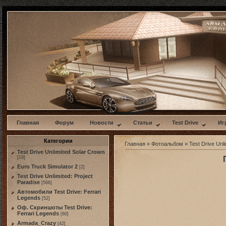
w
Главная
Форум
Новости
Статьи
Test Drive
Иг
Категории
Главная
»
Фотоальбом
»
Test Drive Unli
Test Drive Unlimited Solar Crown
[19]
Euro Truck Simulator 2
[2]
Test Drive Unlimited: Project
Paradise
[566]
Автомобили Test Drive: Ferrari
Legends
[52]
Оф. Скриншоты Test Drive:
Ferrari Legends
[60]
Armada_Crazy
[42]