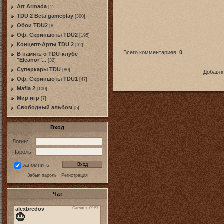
Art Armada
[11]
TDU 2 Beta gameplay
[300]
Обои TDU2
[8]
Оф. Скриншоты TDU2
[195]
Концепт-Арты TDU 2
[32]
Всего комментариев
:
0
В память о TDU-клубе
"Eleanor"...
[32]
Суперкары TDU
[80]
Добавля
Оф. Скриншоты TDU1
[47]
Mafia 2
[100]
Мир игр
[7]
Свободный альбом
[5]
Вход
Логин:
Пароль:
запомнить
Забыл пароль
·
Регистрация
Чат