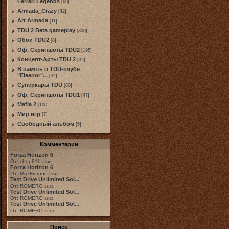
Ferrari Legends
[60]
Armada_Crazy
[42]
Art Armada
[11]
TDU 2 Beta gameplay
[300]
Обои TDU2
[8]
Оф. Скриншоты TDU2
[195]
Концепт-Арты TDU 2
[32]
В память о TDU-клубе
"Eleanor"...
[32]
Суперкары TDU
[80]
Оф. Скриншоты TDU1
[47]
Mafia 2
[100]
Мир игр
[7]
Свободный альбом
[5]
Комментарии
Forza Horizon 6
От: chep811
19:48
Forza Horizon 6
От: MaxFiorano
23:47
Test Drive Unlimited Sol...
От: ROMERO
18:31
Test Drive Unlimited Sol...
От: ROMERO
19:31
Test Drive Unlimited Sol...
От: ROMERO
11:49
Поиск