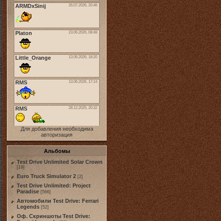
Для добавления необходима
авторизация
Альбомы
Test Drive Unlimited Solar Crown
[19]
Euro Truck Simulator 2
[2]
Test Drive Unlimited: Project
Paradise
[566]
Автомобили Test Drive: Ferrari
Legends
[52]
Оф. Скриншоты Test Drive: