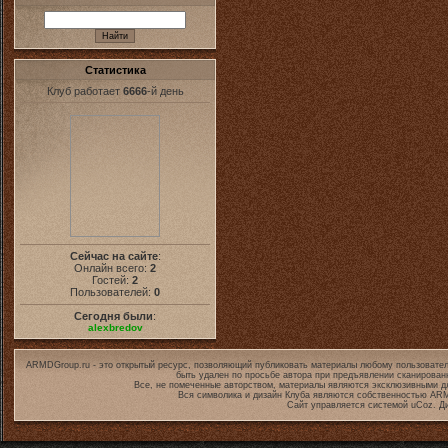
Статистика
Клуб работает
6666
-й день
Сейчас на сайте
:
Онлайн всего:
2
Гостей:
2
Пользователей:
0
Сегодня были
:
alexbredov
ARMDGroup.ru - это открытый ресурс, позволяющий публиковать материалы любому пользовател
быть удален по просьбе автора при предъявлении сканирован
Все, не помеченные авторством, материалы являются эксклюзивными дл
Вся символика и дизайн Клуба являются собственностью
ARM
Сайт управляется системой
uCoz
. Д