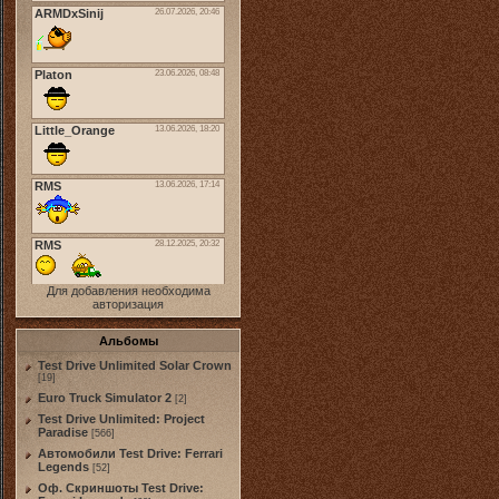
Для добавления необходима
авторизация
Альбомы
Test Drive Unlimited Solar Crown
[19]
Euro Truck Simulator 2
[2]
Test Drive Unlimited: Project
Paradise
[566]
Автомобили Test Drive: Ferrari
Legends
[52]
Оф. Скриншоты Test Drive: