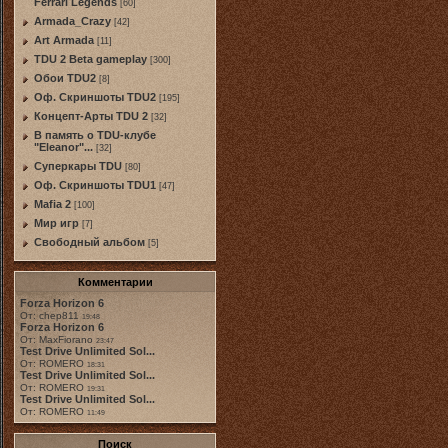
Ferrari Legends
[60]
Armada_Crazy
[42]
Art Armada
[11]
TDU 2 Beta gameplay
[300]
Обои TDU2
[8]
Оф. Скриншоты TDU2
[195]
Концепт-Арты TDU 2
[32]
В память о TDU-клубе
"Eleanor"...
[32]
Суперкары TDU
[80]
Оф. Скриншоты TDU1
[47]
Mafia 2
[100]
Мир игр
[7]
Свободный альбом
[5]
Комментарии
Forza Horizon 6
От: chep811
19:48
Forza Horizon 6
От: MaxFiorano
23:47
Test Drive Unlimited Sol...
От: ROMERO
18:31
Test Drive Unlimited Sol...
От: ROMERO
19:31
Test Drive Unlimited Sol...
От: ROMERO
11:49
Поиск