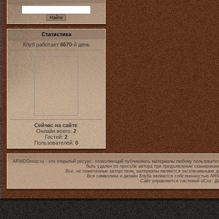
Статистика
Клуб работает
6670
-й день
Сейчас на сайте
:
Онлайн всего:
2
Гостей:
2
Пользователей:
0
ARMDGroup.ru - это открытый ресурс, позволяющий публиковать материалы любому пользовател
быть удален по просьбе автора при предъявлении сканирован
Все, не помеченные авторством, материалы являются эксклюзивными дл
Вся символика и дизайн Клуба являются собственностью
ARM
Сайт управляется системой
uCoz
. Д