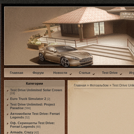
w
Главная
Форум
Новости
Статьи
Test Drive
Иг
Категории
Главная
»
Фотоальбом
»
Test Drive Unli
Test Drive Unlimited Solar Crown
[19]
Euro Truck Simulator 2
[2]
Test Drive Unlimited: Project
Paradise
[566]
Автомобили Test Drive: Ferrari
Legends
[52]
Оф. Скриншоты Test Drive:
Ferrari Legends
[60]
Armada_Crazy
[42]