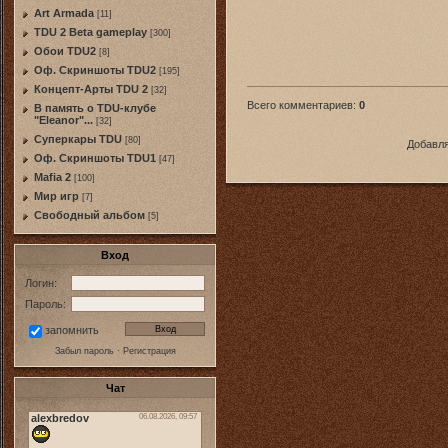
Art Armada
[11]
TDU 2 Beta gameplay
[300]
Обои TDU2
[8]
Оф. Скриншоты TDU2
[195]
Концепт-Арты TDU 2
[32]
Всего комментариев
:
0
В память о TDU-клубе
"Eleanor"...
[32]
Суперкары TDU
[80]
Добавля
Оф. Скриншоты TDU1
[47]
Mafia 2
[100]
Мир игр
[7]
Свободный альбом
[5]
Вход
Логин:
Пароль:
запомнить
Забыл пароль
·
Регистрация
Чат