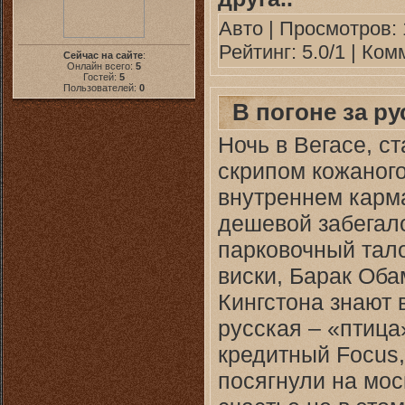
Авто
| Просмотров: 
Рейтинг: 5.0/1 |
Комм
Сейчас на сайте
:
Онлайн всего:
5
Гостей:
5
Пользователей:
0
В погоне за ру
Ночь в Вегасе, с
скрипом кожаного
внутреннем карм
дешевой забегал
парковочный тало
виски, Барак Об
Кингстона знают 
русская – «птица
кредитный Focus,
посягнули на мос