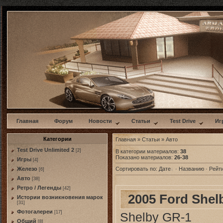
w
Главная
Форум
Новости
Статьи
Test Drive
Иг
Категории
Главная
»
Статьи
» Авто
Test Drive Unlimited 2
[2]
В категории материалов:
38
Показано материалов:
26-38
Игры
[4]
Железо
Сортировать по:
Дате
·
Названию
·
Рейт
[6]
Авто
[38]
Ретро / Легенды
[42]
2005 Ford Shel
Истории возникновения марок
[31]
Фотогалереи
[17]
Shelby GR-1
Общий
[8]