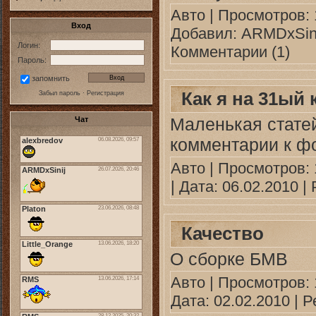
Авто
| Просмотров: 1
Вход
Добавил:
ARMDxSin
Логин:
Комментарии (1)
Пароль:
запомнить
Как я на 31ый
Забыл пароль
·
Регистрация
Маленькая стате
Чат
комментарии к фо
Авто
| Просмотров: 1
| Дата:
06.02.2010
| 
Качество
О сборке БМВ
Авто
| Просмотров: 1
Дата:
02.02.2010
| Р