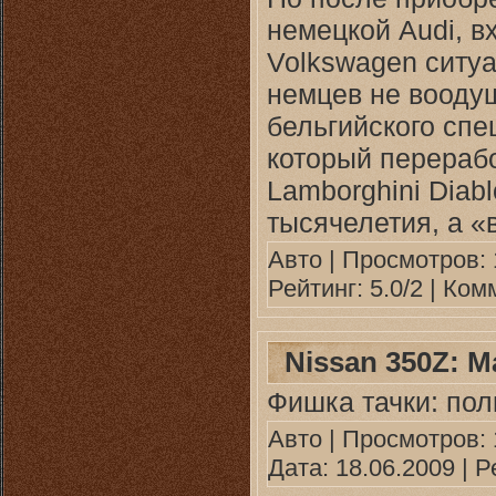
немецкой Audi, в
Volkswagen ситу
немцев не вооду
бельгийского спе
который перераб
Lamborghini Diab
тысячелетия, а «
Авто
| Просмотров: 
Рейтинг: 5.0/2 |
Комм
Nissan 350Z: 
Фишка тачки: пол
Авто
| Просмотров: 1
Дата:
18.06.2009
| Р