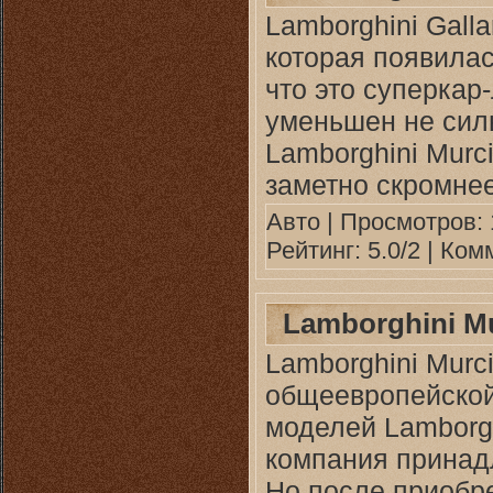
Lamborghini Gall
которая появилас
что это суперкар
уменьшен не силь
Lamborghini Murci
заметно скромнее
Авто
| Просмотров: 
Рейтинг: 5.0/2 |
Комм
Lamborghini Mu
Lamborghini Murc
общеевропейской
моделей Lamborgh
компания принад
Но после приобр