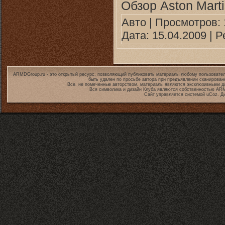
Обзор Aston Mart
Авто
| Просмотров: 1
Дата:
15.04.2009
| Р
ARMDGroup.ru - это открытый ресурс, позволяющий публиковать материалы любому пользовател
быть удален по просьбе автора при предъявлении сканирован
Все, не помеченные авторством, материалы являются эксклюзивными дл
Вся символика и дизайн Клуба являются собственностью
ARM
Сайт управляется системой
uCoz
. Д