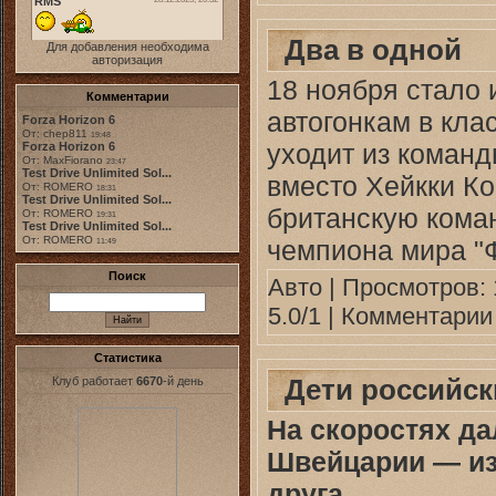
Два в одной
Для добавления необходима
авторизация
18 ноября стало 
Комментарии
автогонкам в кла
Forza Horizon 6
От: chep811
19:48
уходит из команд
Forza Horizon 6
От: MaxFiorano
23:47
Test Drive Unlimited Sol...
вместо Хейкки Ко
От: ROMERO
18:31
Test Drive Unlimited Sol...
британскую коман
От: ROMERO
19:31
Test Drive Unlimited Sol...
От: ROMERO
чемпиона мира "
11:49
Поиск
Авто
| Просмотров: 
5.0/1 |
Комментарии 
Статистика
Дети российск
Клуб работает
6670
-й день
На скоростях да
Швейцарии — из
друга..