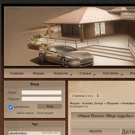
w
Главная
Форум
Новости
Статьи
Test Drive
Иг
Вход
Логин:
1
Страница
1
из
1
Пароль:
Форум - Armada_Group
»
Общение
»
Кинофи
возращаются)
запомнить
Забыл пароль
·
Регистрация
«Наша Russia: Яйца судьбы»
Чат
Дата
PAZITIV