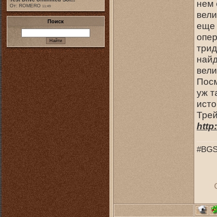
нем 
От: ROMERO
11:49
вели
Поиск
еще 
опер
трид
найд
вели
Посм
уж т
исто
Тре
http
#BGS