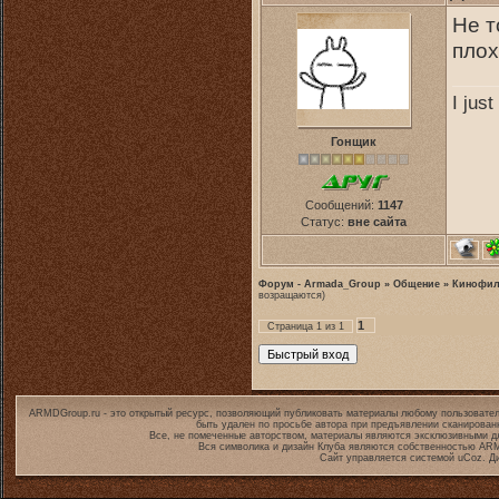
Не т
плох
I jus
Гонщик
Сообщений:
1147
Статус:
вне сайта
Форум - Armada_Group
»
Общение
»
Кинофи
возращаются)
1
Страница
1
из
1
ARMDGroup.ru - это открытый ресурс, позволяющий публиковать материалы любому пользовател
быть удален по просьбе автора при предъявлении сканирован
Все, не помеченные авторством, материалы являются эксклюзивными дл
Вся символика и дизайн Клуба являются собственностью
ARM
Сайт управляется системой
uCoz
. Д