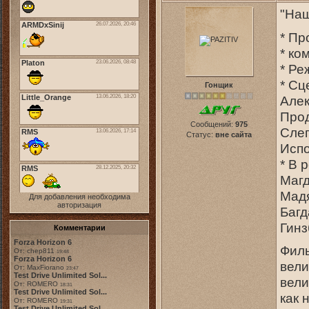
"Наш
* Пр
* ко
* Ре
* Сц
Гонщик
Алек
Прод
Сообщений:
975
Сле
Статус:
вне сайта
Испо
* В 
Магд
Мадя
Для добавления необходима
авторизация
Багд
Гинз
Комментарии
Forza Horizon 6
Филь
От: chep811
19:48
Forza Horizon 6
вели
От: MaxFiorano
23:47
Test Drive Unlimited Sol...
вели
От: ROMERO
18:31
Test Drive Unlimited Sol...
как 
От: ROMERO
19:31
Test Drive Unlimited Sol...