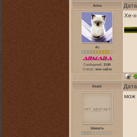
Дата
Arina
Хе-х
Ас
Сообщений:
3190
Статус:
вне сайта
Дата
Death
мож е
Шмерть