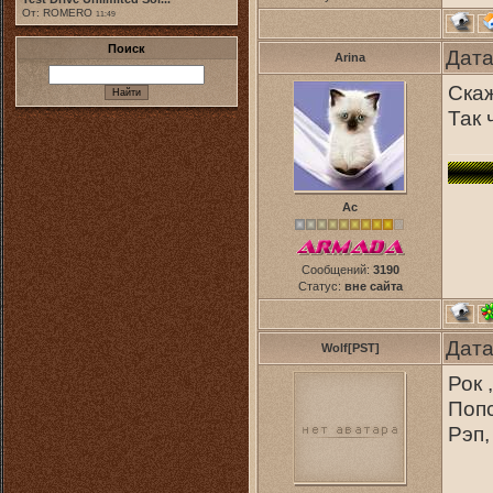
От: ROMERO
11:49
Поиск
Дата
Arina
Скаж
Так 
Ас
Сообщений:
3190
Статус:
вне сайта
Дата
Wolf[PST]
Рок 
Попс
Рэп,