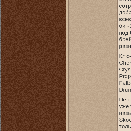
сотр
доба
всев
биг-
под 
брей
разн
Клю
Chem
Crys
Prop
Fatb
Dru
Перв
уже 
назы
Skoo
толь