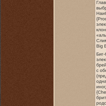
Глав
выбр
Наиб
{Pro
элек
клон
«аль
Слим
Big 
Биг-
элек
брей
с об
(пре
одна
иног
{Che
брит
родо