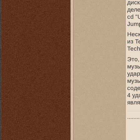
диск
деле
cd "
Jum
Hеск
из T
Tech
Это,
музы
удар
музы
соде
4 у
явля
........