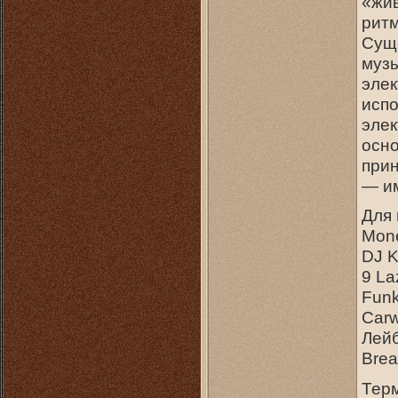
«жив
ритм
Сущ
музы
элек
испо
элек
осно
прин
— и
Для
Mone
DJ K
9 La
Funk
Car
Лейб
Brea
Терм