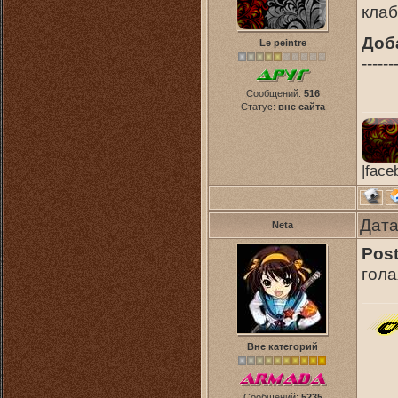
клаб
Доб
Le peintre
------
Сообщений:
516
Статус:
вне сайта
|face
Дата
Neta
Post
гола
Вне категорий
Сообщений:
5235