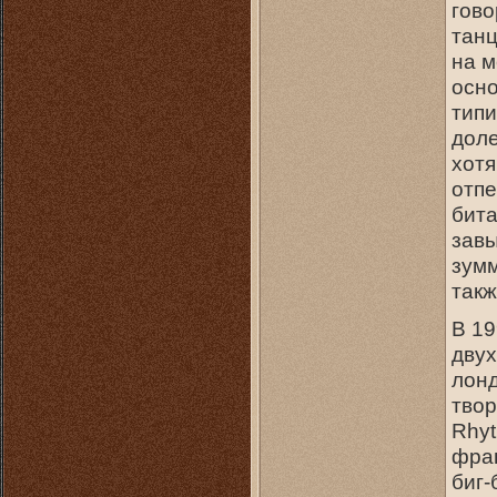
гово
танц
на м
осно
типи
доле
хотя
отпе
бит
завы
зумм
такж
В 19
двух
лонд
твор
Rhyt
фран
биг-