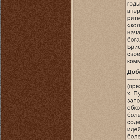
годы
впер
ритм
«кол
нача
бога
Брис
свое
ком
Доб
------
(пре
х. П
запо
обко
бол
соде
идей
боле