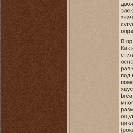
двоя
элек
знач
сугу
опре
В пр
Как 
сти
осно
рав
подч
помо
хаус
brea
мног
раз
ощущ
цикл
{рок