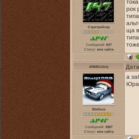
тока
рок 
типа
аль
Стритрейсер
ща в
типа
тоже
Сообщений:
847
Статус:
вне сайта
Дата
ARMDxSinij
а за
Юра 
Bleifuss
Сообщений:
3987
Статус:
вне сайта