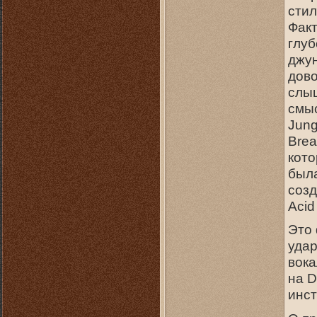
стил
Фак
глуб
джун
дово
слыш
смыс
Jung
Brea
кото
была
созд
Acid
Это 
удар
вока
на D
инст