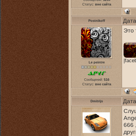
Статус:
вне сайта
Дата
Postnikoff
Это 
|face
Le peintre
Сообщений:
516
Статус:
вне сайта
Дата
Dmitrijs
Слуш
Ange
666 
друг