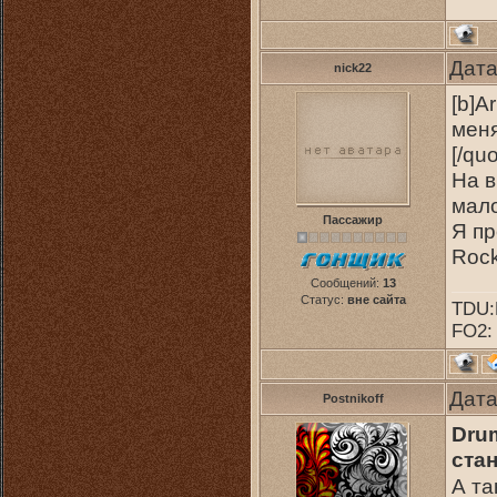
Дата
nick22
[b]A
меня
[/quo
На в
мало
Пассажир
Я пр
Rock
Сообщений:
13
Статус:
вне сайта
TDU
FO2:
Дата
Postnikoff
Drum
ста
А та