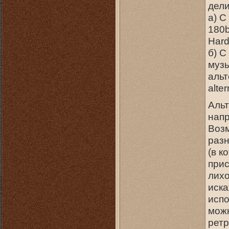
дели
а) С
180b
Hard
б) C
музы
альт
alte
Альт
напр
Возм
разн
(в к
прис
лихо
иска
испо
можн
ретр