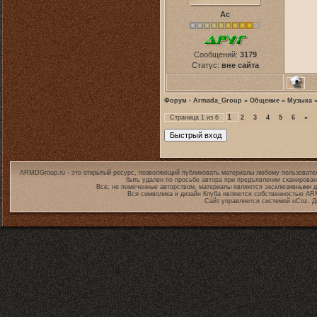
Ас
Сообщений:
3179
Статус:
вне сайта
Форум - Armada_Group
»
Общение
»
Музыка
1
Страница
1
из
6
2
3
4
5
6
»
ARMDGroup.ru - это открытый ресурс, позволяющий публиковать материалы любому пользовате
быть удален по просьбе автора при предъявлении сканирован
Все, не помеченные авторством, материалы являются эксклюзивными д
Вся символика и дизайн Клуба являются собственностью
ARM
Сайт управляется системой
uCoz
. 