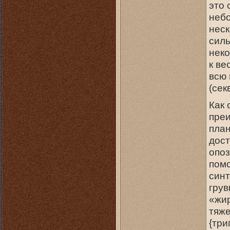
это 
небо
неск
силь
неко
к ве
всю
(сек
Как 
пре
пла
дост
опоз
помо
синт
грув
«жир
тяже
{три