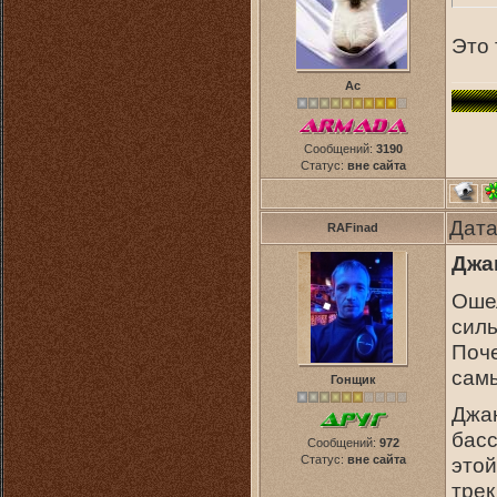
Это 
Ас
Сообщений:
3190
Статус:
вне сайта
Дата
RAFinad
Джа
Оше
силь
Поче
самы
Гонщик
Джан
басс
Сообщений:
972
Статус:
вне сайта
этой
трек