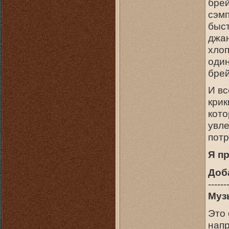
брей
сэмп
быст
джан
хлоп
один
брей
И вс
крик
кото
увле
потр
Я п
Доб
------
Муз
Это
напр