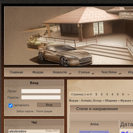
w
Главная
Форум
Новости
Статьи
Test Drive
Иг
Вход
Логин:
1
Страница
1
из
6
2
3
4
5
6
»
Пароль:
Форум - Armada_Group
»
Общение
»
Музыка
запомнить
Стили и направления
Забыл пароль
·
Регистрация
Чат
Дата
Arina