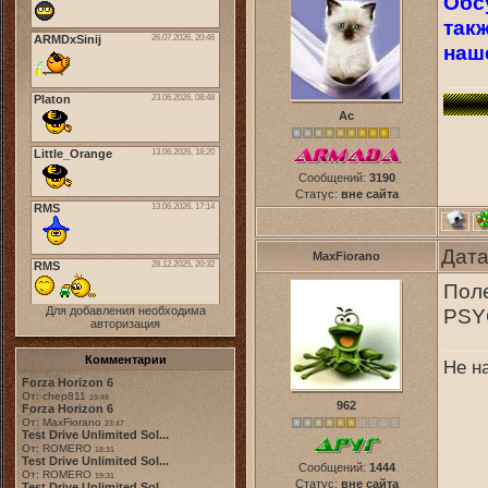
Обсу
такж
наш
Ас
Сообщений:
3190
Статус:
вне сайта
Дата
MaxFiorano
Пол
Для добавления необходима
PSY
авторизация
Комментарии
Не н
Forza Horizon 6
От: chep811
19:48
962
Forza Horizon 6
От: MaxFiorano
23:47
Test Drive Unlimited Sol...
От: ROMERO
18:31
Test Drive Unlimited Sol...
Сообщений:
1444
От: ROMERO
19:31
Статус:
вне сайта
Test Drive Unlimited Sol...