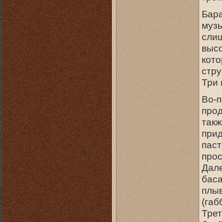
Бара
музы
слиш
высо
кото
стру
Три 
Во-п
прод
такж
прид
паст
прос
Дале
баса
плыв
(габ
Трет