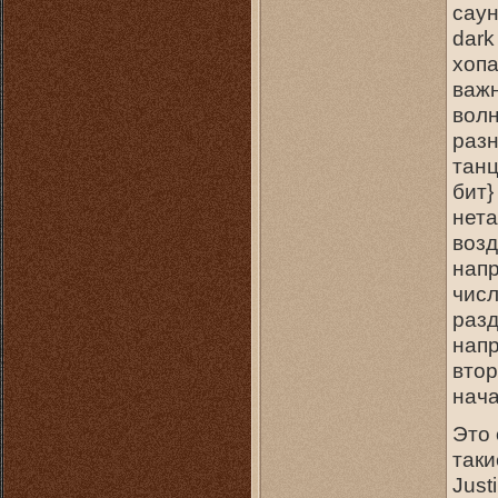
саун
dark
хопа
важн
волн
разн
танц
бит}
нета
возд
напр
числ
разд
напр
втор
нача
Это 
таки
Just