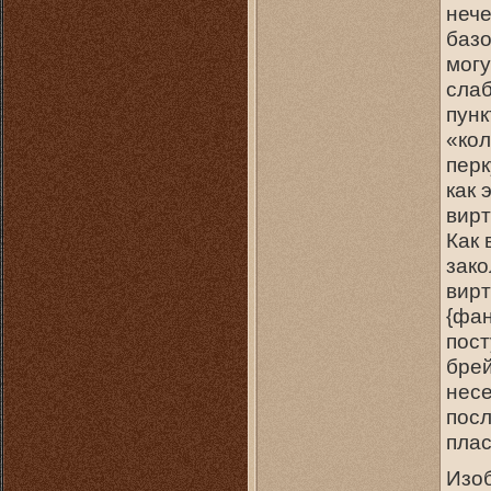
нече
базо
могу
слаб
пунк
«ко
перк
как 
вирт
Как 
зако
вирт
{фан
пост
брей
несе
пос
плас
Изоб