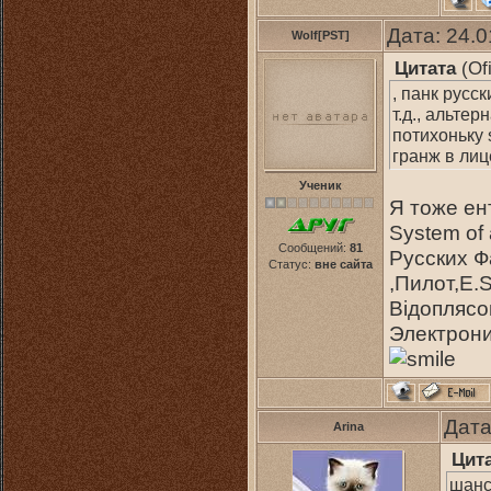
Дата: 24.
Wolf[PST]
Цитата
(
Of
, панк русс
т.д., альте
потихоньку s
гранж в лиц
Ученик
Я тоже ен
System of 
Сообщений:
81
Русских Ф
Статус:
вне сайта
,Пилот,E.
Вiдопляс
Электрони
Дата
Arina
Цит
шанс