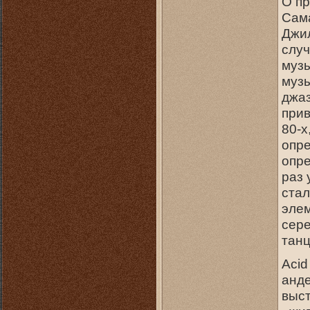
О пр
Сама
Джил
случ
музы
музы
джаз
прив
80-х
опре
опре
раз 
стал
элем
сере
тан
Acid
анде
выст