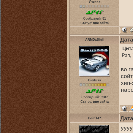
Ученик
Сообщений:
81
Статус:
вне сайта
Дата
ARMDxSinij
Цит
Рэп,
во г
сойт
Bleifuss
хип-
нар
Сообщений:
3987
Статус:
вне сайта
Дата
Ford147
уууу