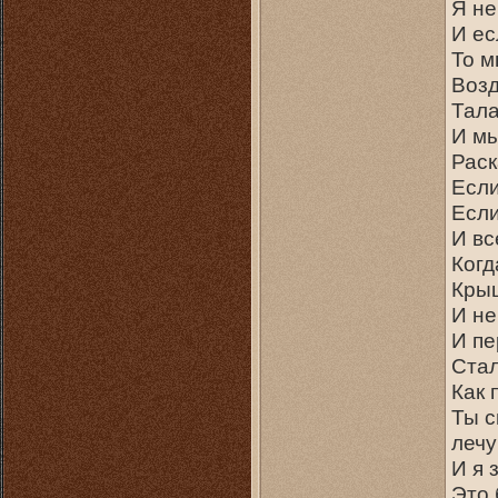
Я не
И ес
То м
Возд
Тала
И мы
Раск
Если
Если
И вс
Когд
Крыш
И н
И пе
Стал
Как 
Ты с
лечу
И я 
Это 