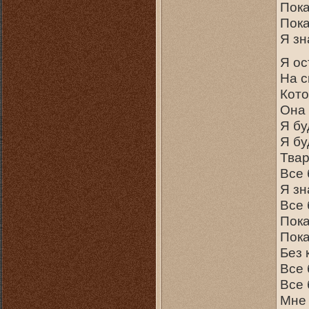
Пока
Пока
Я зн
Я ос
На с
Кото
Она 
Я бу
Я бу
Твар
Все 
Я зн
Все 
Пока
Пока
Без 
Все 
Все 
Мне 