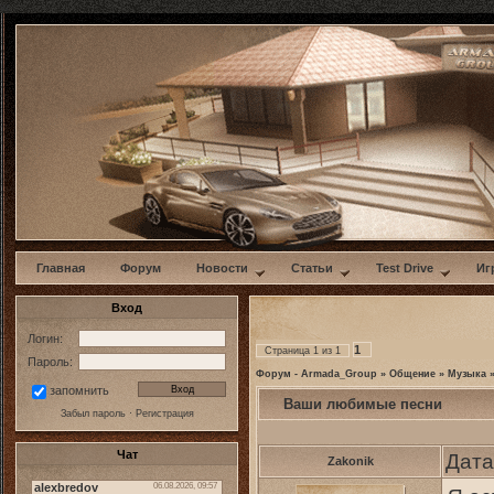
w
Главная
Форум
Новости
Статьи
Test Drive
Иг
Вход
Логин:
1
Страница
1
из
1
Пароль:
Форум - Armada_Group
»
Общение
»
Музыка
запомнить
Ваши любимые песни
Забыл пароль
·
Регистрация
Чат
Дата
Zakonik