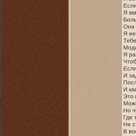
Если
Я вм
Боль
Она 
Я ее
Тебе
Мода
Я ра
Чтоб
Если
И за
Посл
И ка
Это 
Можн
Но ч
Где 
Не с
В во