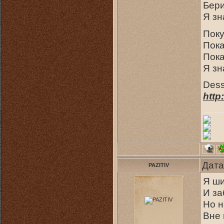
Бери
Я зн
Поку
Пока
Пока
Я зн
Dess
http
Дата
PAZITIV
Я ши
И за
Но н
Вне 