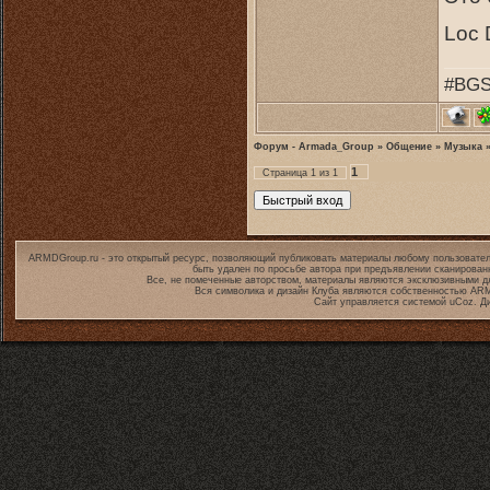
Loc 
#BGS
Форум - Armada_Group
»
Общение
»
Музыка
1
Страница
1
из
1
ARMDGroup.ru - это открытый ресурс, позволяющий публиковать материалы любому пользовател
быть удален по просьбе автора при предъявлении сканирован
Все, не помеченные авторством, материалы являются эксклюзивными дл
Вся символика и дизайн Клуба являются собственностью
ARM
Сайт управляется системой
uCoz
. Д