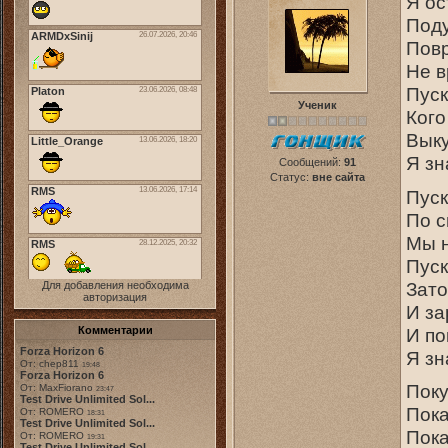
Я ос
Поду
Повр
Не в
Пуск
Ученик
Кого
Выку
Я зн
Сообщений:
91
Статус:
вне сайта
Пуск
По с
Мы н
Пуск
Зато
Для добавления необходима
авторизация
И за
И по
Комментарии
Forza Horizon 6
Я зн
От: chep811
19:48
Forza Horizon 6
Поку
От: MaxFiorano
23:47
Test Drive Unlimited Sol...
Пока
От: ROMERO
18:31
Test Drive Unlimited Sol...
Пока
От: ROMERO
19:31
Test Drive Unlimited Sol...