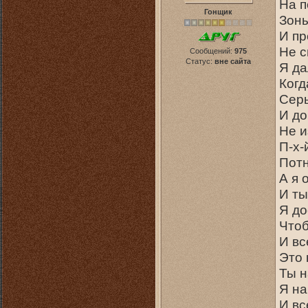
На п
Гонщик
Зоны
И пр
Не с
Сообщений:
975
Статус:
вне сайта
Я да
Когд
Сер
И до
Не и
П-х-
Потн
А я 
И ты
Я до
Чтоб
И вс
Это 
Ты н
Я на
И вс