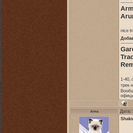
--------
Arm
Aru
nice tr
Доба
--------
Gare
Tra
Rem
1-40,
трек 
Вооб
офици
Дата: 
Arina
Shaki