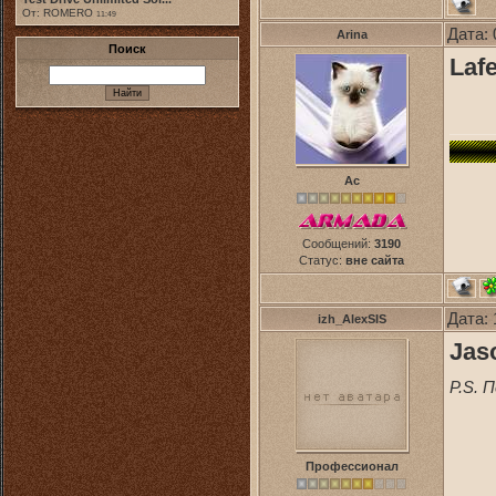
От: ROMERO
11:49
Дата: 
Arina
Поиск
Lafe
Ас
Сообщений:
3190
Статус:
вне сайта
Дата: 
izh_AlexSIS
Jas
P.S. 
Профессионал