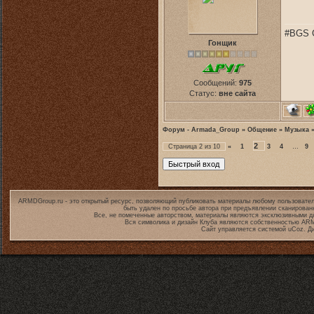
#BGS C
Гонщик
Сообщений:
975
Статус:
вне сайта
Форум - Armada_Group
»
Общение
»
Музыка
2
Страница
2
из
10
«
1
3
4
…
9
ARMDGroup.ru - это открытый ресурс, позволяющий публиковать материалы любому пользовател
быть удален по просьбе автора при предъявлении сканирован
Все, не помеченные авторством, материалы являются эксклюзивными дл
Вся символика и дизайн Клуба являются собственностью
ARM
Сайт управляется системой
uCoz
. Д