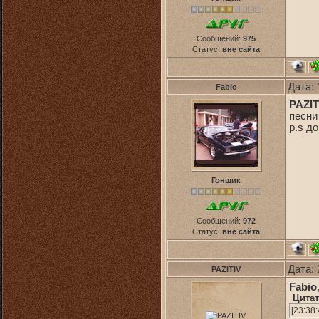
Сообщений:
975
Статус:
вне сайта
Дата: 
Fabio
PAZIT
песни
p.s д
Гонщик
Сообщений:
972
Статус:
вне сайта
Дата: 
PAZITIV
Fabio
Цитат
[23:38