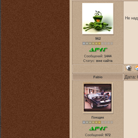
Не над
962
Сообщений:
1444
Статус:
вне сайта
Дата: 
Fabio
Гонщик
Сообщений:
972