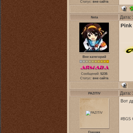
Статус:
вне сайта
Дата: 
Neta
Pink
Вне категорий
Сообщений:
5235
Статус:
вне сайта
Дата: 
PAZITIV
Вот д
#BGS C
Гонщик