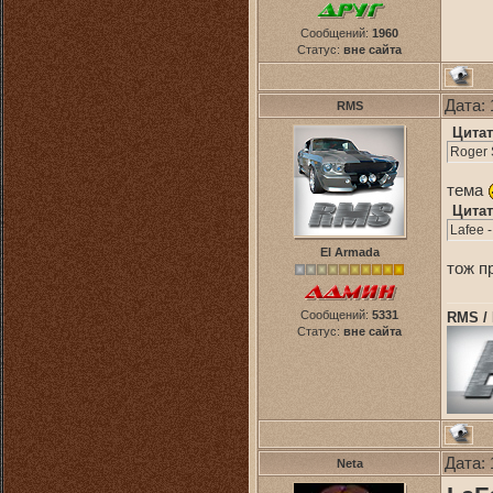
Сообщений:
1960
Статус:
вне сайта
Дата: 
RMS
Цитат
Roger S
тема
Цитат
Lafee 
El Armada
тож п
Сообщений:
5331
RMS /
Статус:
вне сайта
Дата: 
Neta