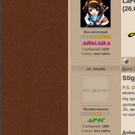
LaF
(26.
Вне категорий
Сообщений:
5235
Статус:
вне сайта
Дата: 
izh_AlexSIS
Sti
P.S. 
можно
На пр
целом
Эх, м
Профессионал
чо ни
Сообщений:
1960
Статус:
вне сайта
Доба