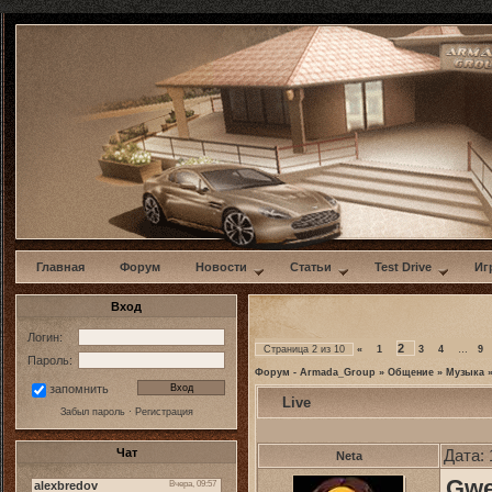
w
Главная
Форум
Новости
Статьи
Test Drive
Иг
Вход
Логин:
2
Страница
2
из
10
«
1
3
4
…
9
Пароль:
Форум - Armada_Group
»
Общение
»
Музыка
запомнить
Live
Забыл пароль
·
Регистрация
Чат
Дата: 
Neta
Gwe