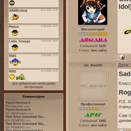
Idol
Вне категорий
Сообщений:
5235
Статус:
вне сайта
Дата: 
izh_AlexSIS
Sade
Класс
Для добавления необходима
авторизация
Roge
Комментарии
P.S. 
Forza Horizon 6
Профессионал
танцп
От: chep811
19:48
Forza Horizon 6
От: MaxFiorano
23:47
Сам т
Test Drive Unlimited Sol...
динам
От: ROMERO
Сообщений:
1960
18:31
Test Drive Unlimited Sol...
Статус:
вне сайта
От: ROMERO
19:31
Test Drive Unlimited Sol...