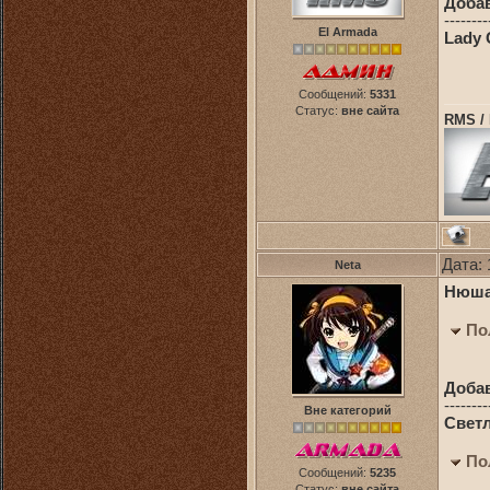
Доба
--------
El Armada
Lady 
Сообщений:
5331
Статус:
вне сайта
RMS /
Дата: 
Neta
Нюша 
По
Доба
--------
Вне категорий
Светл
По
Сообщений:
5235
Статус:
вне сайта