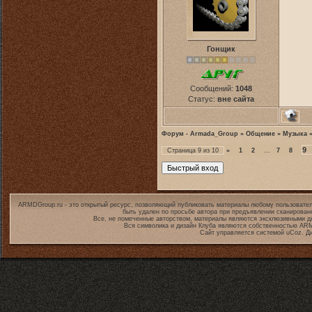
Гонщик
Сообщений:
1048
Статус:
вне сайта
Форум - Armada_Group
»
Общение
»
Музыка
9
Страница
9
из
10
«
1
2
…
7
8
ARMDGroup.ru - это открытый ресурс, позволяющий публиковать материалы любому пользовател
быть удален по просьбе автора при предъявлении сканирован
Все, не помеченные авторством, материалы являются эксклюзивными дл
Вся символика и дизайн Клуба являются собственностью
ARM
Сайт управляется системой
uCoz
. Д