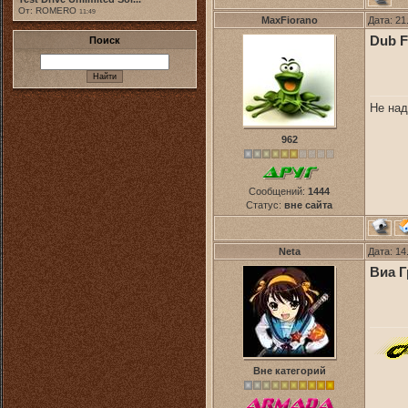
От: ROMERO
11:49
MaxFiorano
Дата: 21
Dub F
Поиск
Не над
962
Сообщений:
1444
Статус:
вне сайта
Neta
Дата: 14
Виа Г
Вне категорий