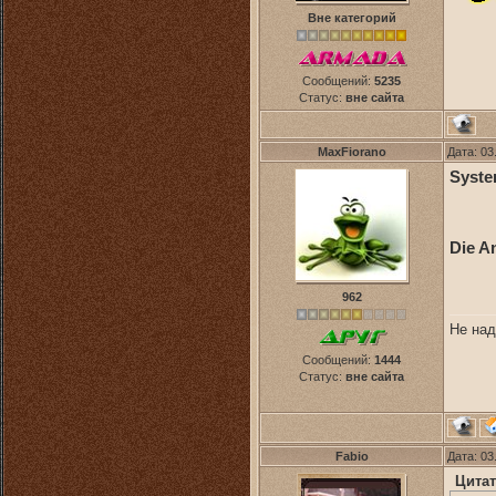
Вне категорий
Сообщений:
5235
Статус:
вне сайта
MaxFiorano
Дата: 03
Syste
Die A
962
Не над
Сообщений:
1444
Статус:
вне сайта
Fabio
Дата: 03
Цитат