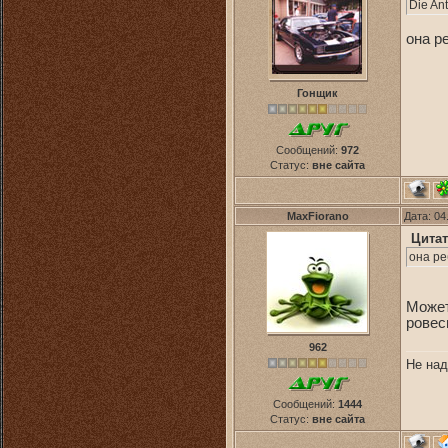
Die An
она р
Гонщик
Сообщений:
972
Статус:
вне сайта
MaxFiorano
Дата: 04
Цитат
она ре
Может
ровес
962
Не над
Сообщений:
1444
Статус:
вне сайта