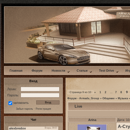
w
Главная
Форум
Новости
Статьи
Test Drive
Иг
Вход
Логин:
9
Страница
9
из
10
«
1
2
…
7
8
Пароль:
Форум - Armada_Group
»
Общение
»
Музыка
запомнить
Live
Забыл пароль
·
Регистрация
Чат
Arina
Дата: 10
А-Сту