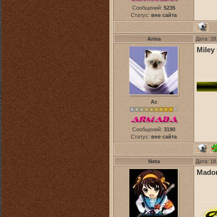
Сообщений:
5235
Статус:
вне сайта
Arina
Дата: 28
Miley
Ас
Сообщений:
3190
Статус:
вне сайта
Neta
Дата: 18
Madonn