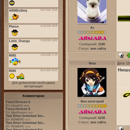
Ас
Сообщений:
3190
Статус:
вне сайта
Neta
Дата: 13
Нюша 
Для добавления необходима
авторизация
Комментарии
Вне категорий
Forza Horizon 6
От: chep811
19:48
Forza Horizon 6
От: MaxFiorano
23:47
Test Drive Unlimited Sol...
Сообщений:
5235
От: ROMERO
18:31
Статус:
вне сайта
Test Drive Unlimited Sol...
От: ROMERO
19:31
Test Drive Unlimited Sol...