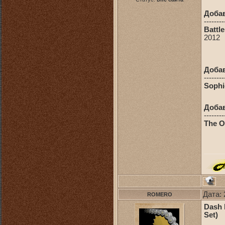
Доба
--------
Battle
2012
Доба
--------
Sophi
Доба
--------
The Of
Дата: 
ROMERO
Dash B
Set)