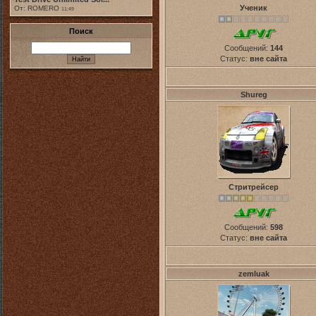
Ученик
От: ROMERO
11:49
Поиск
Сообщений:
144
Статус:
вне сайта
Shureg
Стритрейсер
Сообщений:
598
Статус:
вне сайта
zemluak