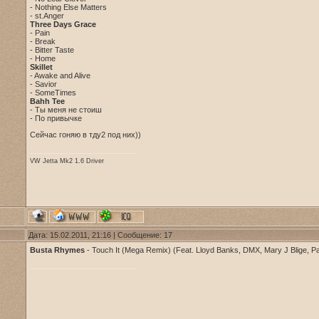
- Nothing Else Matters
- st.Anger
Three Days Grace
- Pain
- Break
- Bitter Taste
- Home
Skillet
- Awake and Alive
- Savior
- SomeTimes
Bahh Tee
- Ты меня не стоиш
- По привычке
Сейчас гоняю в тду2 под них))
VW Jetta Mk2 1.6 Driver
Дата: 15.02.2011, 21:16 | Сообщение:
17
Busta Rhymes
- Touch It (Mega Remix) (Feat. Lloyd Banks, DMX, Mary J Blige, Pa