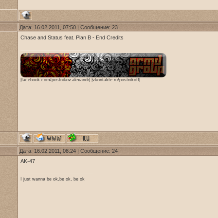
Дата: 16.02.2011, 07:50 | Сообщение:
23
Chase and Status feat. Plan B - End Credits
|facebook.com/postnikov.alexandr| |vkontakte.ru/postnikoff|
Дата: 16.02.2011, 08:24 | Сообщение:
24
AK-47
I just wanna be ok,be ok, be ok