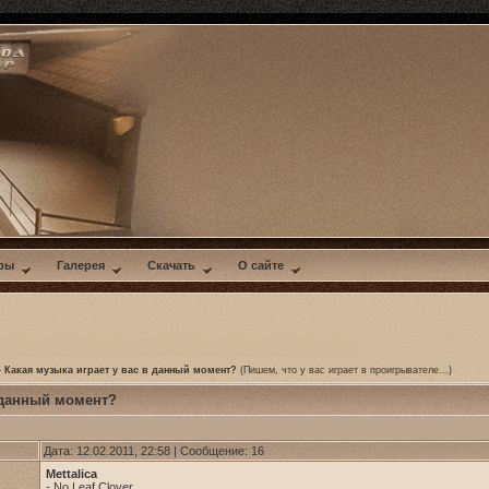
ры
Галерея
Скачать
О сайте
»
Какая музыка играет у вас в данный момент?
(Пишем, что у вас играет в проигрывателе...)
в данный момент?
Дата: 12.02.2011, 22:58 | Сообщение:
16
Mettalica
- No Leaf Clover