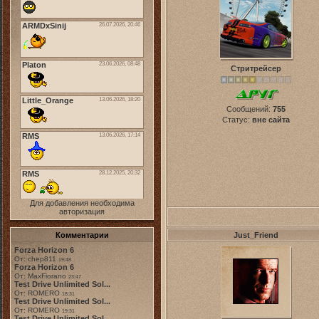
Стритрейсер
Сообщений:
755
Статус:
вне сайта
Для добавления необходима
авторизация
Комментарии
Just_Friend
Forza Horizon 6
От: chep811
19:48
Forza Horizon 6
От: MaxFiorano
23:47
Test Drive Unlimited Sol...
От: ROMERO
18:31
Test Drive Unlimited Sol...
От: ROMERO
19:31
Test Drive Unlimited Sol...