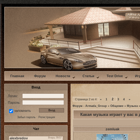
w
Главная
Форум
Новости
Статьи
Test Drive
Иг
Вход
Логин:
2
Страница
2
из
4
«
1
3
4
»
Пароль:
Форум - Armada_Group
»
Общение
»
Музыка
запомнить
Какая музыка играет у вас 
Забыл пароль
·
Регистрация
Чат
zemluak