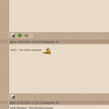
Дата: 24.02.2011, 21:04 | Сообщение:
27
Любэ - Не губите мужики
Дата: 24.02.2011, 21:20 | Сообщение:
28
Kylie Minogue - Red blooded woman