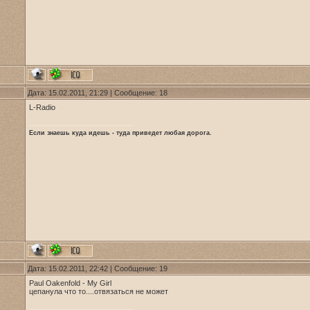
Дата: 15.02.2011, 21:29 | Сообщение:
18
L-Radio
Если знаешь куда идешь - туда приведет любая дорога.
Дата: 15.02.2011, 22:42 | Сообщение:
19
Paul Oakenfold - My Girl
цепанула что то....отвязаться не может