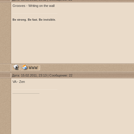
Grooves - Writing on the wall
Be strong. Be fast. Be invisible.
Дата: 15.02.2011, 23:13 | Сообщение:
22
VA - Zen
..............................