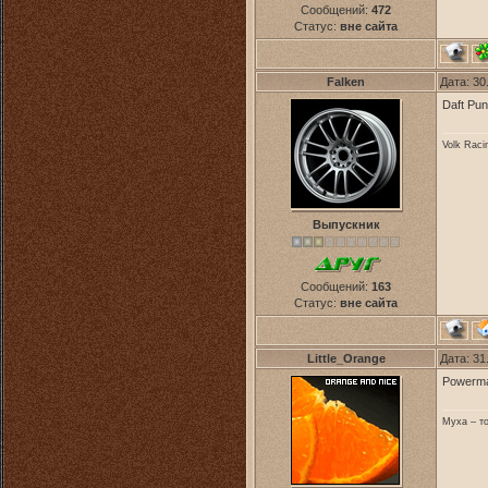
Сообщений:
472
Статус:
вне сайта
Falken
Дата: 30
Daft Pu
Volk Raci
Выпускник
Сообщений:
163
Статус:
вне сайта
Little_Orange
Дата: 31
Powerma
Муха – то