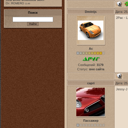
От: ROMERO
11:49
Dmitrijs
Дата: 25
Поиск
2Pac - L
Ас
Сообщений:
3179
Статус:
вне сайта
capri
Дата: 25
Jessy-J 
Пассажир