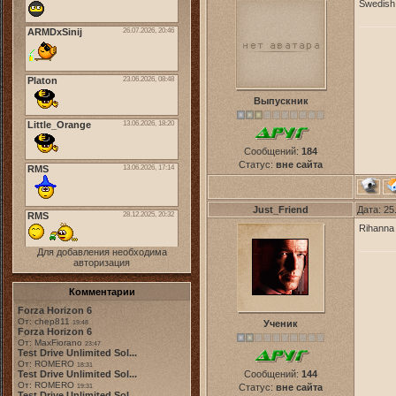
Swedish 
Выпускник
Сообщений:
184
Статус:
вне сайта
Just_Friend
Дата: 25
Rihanna 
Для добавления необходима
авторизация
Комментарии
Forza Horizon 6
От: chep811
Ученик
19:48
Forza Horizon 6
От: MaxFiorano
23:47
Test Drive Unlimited Sol...
От: ROMERO
18:31
Test Drive Unlimited Sol...
Сообщений:
144
От: ROMERO
Статус:
вне сайта
19:31
Test Drive Unlimited Sol...