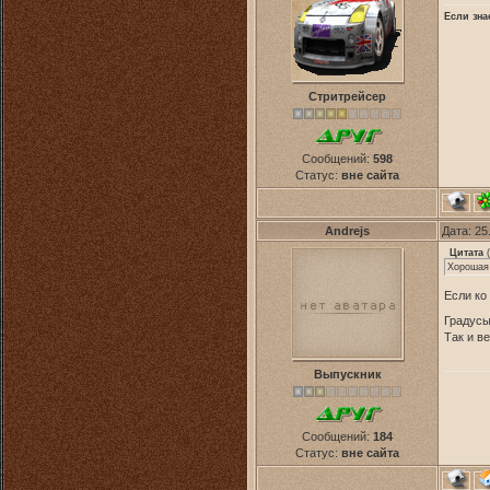
Если зна
Стритрейсер
Сообщений:
598
Статус:
вне сайта
Andrejs
Дата: 25
Цитата
(
Хорошая 
Если ко
Градусы
Так и в
Выпускник
Сообщений:
184
Статус:
вне сайта