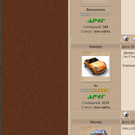
Выпускник
Сообщений:
184
Статус:
вне сайта
Dmitrijs
Дата: 25
Цитата
(
Jay-Z fea
Хорошая
Ас
Сообщений:
3179
Статус:
вне сайта
Shureg
Дата: 25
HALLUSI