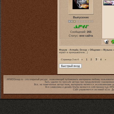
Выпускник
Сообщений:
265
Статус:
вне сайта
Форум - Armada_Group
»
Общение
»
Музыка
играет в проигрывателе...)
3
Страница
3
из
4
«
1
2
4
»
ARMDGroup.ru - это открытый ресурс, позволяющий публиковать материалы любому пользовател
быть удален по просьбе автора при предъявлении сканирован
Все, не помеченные авторством, материалы являются эксклюзивными дл
Вся символика и дизайн Клуба являются собственностью
ARM
Сайт управляется системой
uCoz
. Д