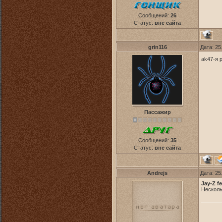
Сообщений:
26
Статус:
вне сайта
grin116
Дата: 25
ak47-я 
Пассажир
Сообщений:
35
Статус:
вне сайта
Andrejs
Дата: 25
Jay-Z fe
Несколь