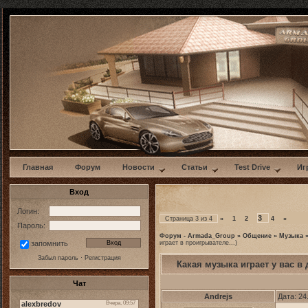
w
Главная
Форум
Новости
Статьи
Test Drive
Иг
Вход
Логин:
3
Страница
3
из
4
«
1
2
4
»
Пароль:
Форум - Armada_Group
»
Общение
»
Музыка
играет в проигрывателе...)
запомнить
Забыл пароль
·
Регистрация
Какая музыка играет у вас 
Чат
Andrejs
Дата: 24