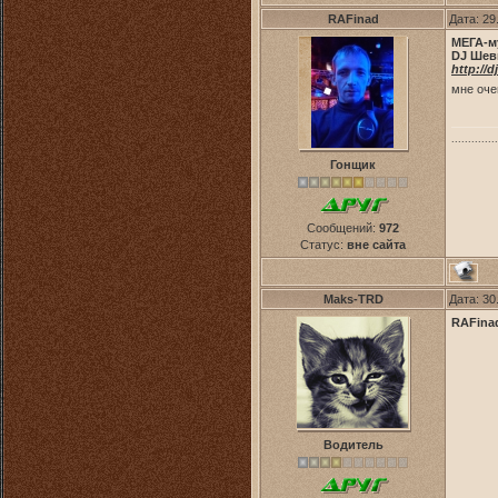
RAFinad
Дата: 29
МЕГА-м
DJ Шев
http://d
мне оче
..............
Гонщик
Сообщений:
972
Статус:
вне сайта
Maks-TRD
Дата: 30
RAFina
Водитель