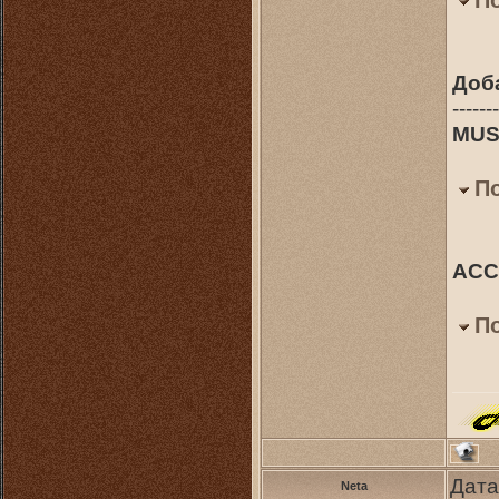
П
Доб
-------
MUSE
П
ACCE
П
Дата
Neta