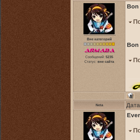
Bon 
П
Вне категорий
Bon 
Сообщений:
5235
П
Статус:
вне сайта
Дата
Neta
Ever
П