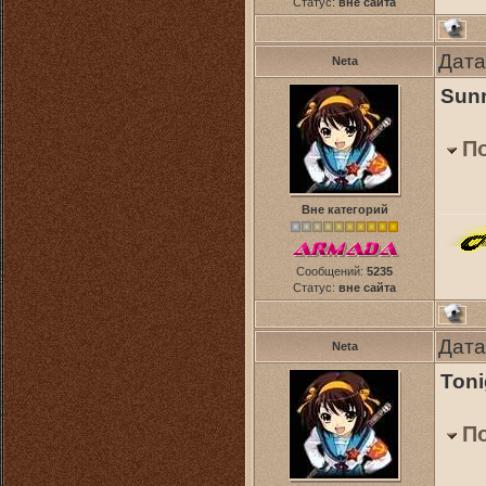
Статус:
вне сайта
Дата
Neta
Sunr
П
Вне категорий
Сообщений:
5235
Статус:
вне сайта
Дата
Neta
Toni
П