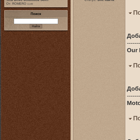
От: ROMERO
11:49
П
Поиск
Доб
-------
Our 
П
Доб
-------
Moto
П