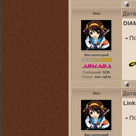
Дата
Neta
DIAM
П
Вне категорий
Сообщений:
5235
Статус:
вне сайта
Дата
Neta
Link
П
Вне категорий