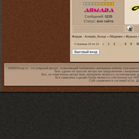
Сообщений:
5235
Статус:
вне сайта
Форум - Armada_Group
»
Общение
»
Музыка
1
Страница
10
из
12
«
1
2
…
8
9
ARMDGroup.ru - это открытый ресурс, позволяющий публиковать материалы любому пользовател
быть удален по просьбе автора при предъявлении сканирован
Все, не помеченные авторством, материалы являются эксклюзивными дл
Вся символика и дизайн Клуба являются собственностью
ARM
Сайт управляется системой
uCoz
. Д