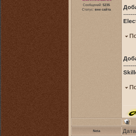
Сообщений:
5235
Доб
Статус:
вне сайта
-------
Elec
П
Доб
-------
Skill
П
Дата
Neta