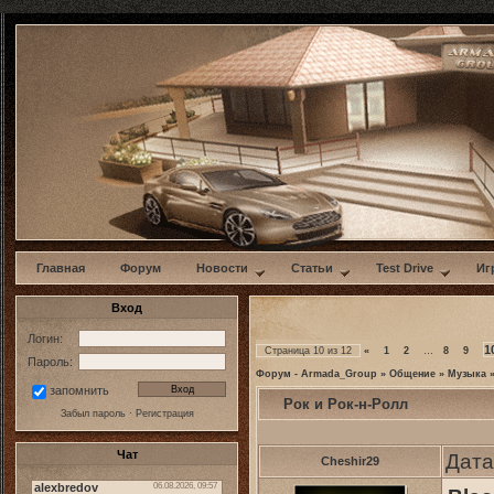
w
Главная
Форум
Новости
Статьи
Test Drive
Иг
Вход
Логин:
1
Страница
10
из
12
«
1
2
…
8
9
Пароль:
Форум - Armada_Group
»
Общение
»
Музыка
запомнить
Рок и Рок-н-Ролл
Забыл пароль
·
Регистрация
Чат
Дата
Cheshir29