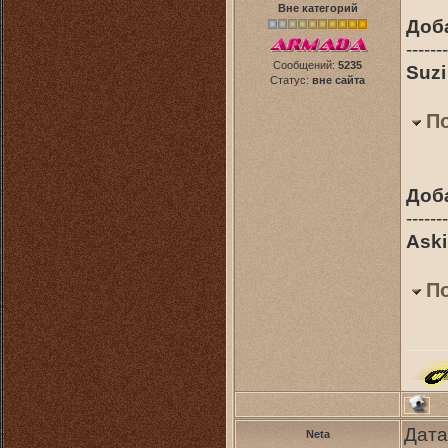
Вне категорий
Доб
-------
Сообщений:
5235
Suzi
Статус:
вне сайта
П
Доб
-------
Aski
П
Дата
Neta