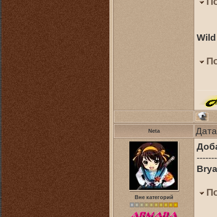
П
Wild
П
Дата
Neta
Доб
-------
Brya
П
Вне категорий