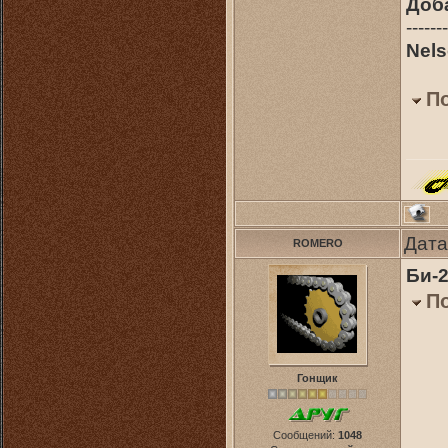
Доб
-------
Nels
П
Дата
ROMERO
Би-
П
Гонщик
Сообщений:
1048