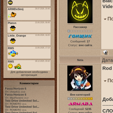
Blac
Vid
П
Пассажир
Сообщений:
17
Статус:
вне сайта
Дата
Neta
Rod 
Для добавления необходима
авторизация
П
Комментарии
Forza Horizon 6
От: chep811
19:48
Forza Horizon 6
Вне категорий
От: MaxFiorano
Доб
23:47
Test Drive Unlimited Sol...
-------
От: ROMERO
18:31
Test Drive Unlimited Sol...
Сообщений:
5235
СЛОТ
От: ROMERO
19:31
Test Drive Unlimited Sol...
Статус:
вне сайта