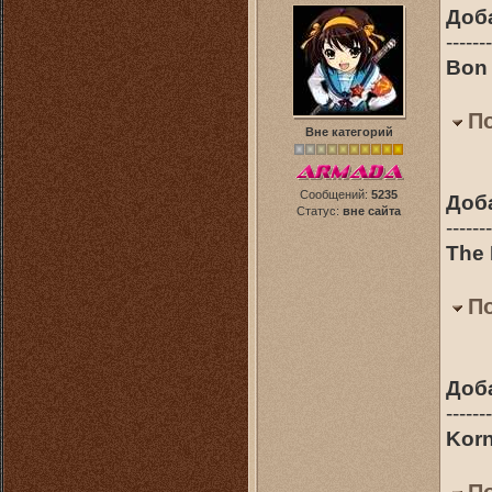
Доб
-------
Bon 
П
Вне категорий
Сообщений:
5235
Доб
Статус:
вне сайта
-------
The 
П
Доб
-------
Korn