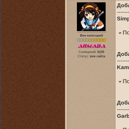
Доб
-------
Simp
П
Вне категорий
Сообщений:
5235
Доб
Статус:
вне сайта
-------
Kame
П
Доб
-------
Garb