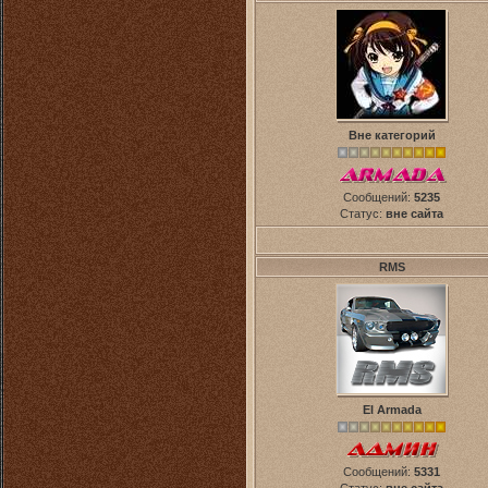
Вне категорий
Сообщений:
5235
Статус:
вне сайта
RMS
El Armada
Сообщений:
5331