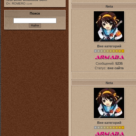
От: ROMERO
11:49
Neta
Поиск
Вне категорий
Сообщений:
5235
Статус:
вне сайта
Neta
Вне категорий