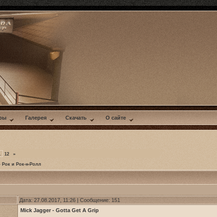
ры
Галерея
Скачать
О сайте
1
12
»
»
Рок и Рок-н-Ролл
Дата: 27.08.2017, 11:26 | Сообщение:
151
Mick Jagger - Gotta Get A Grip