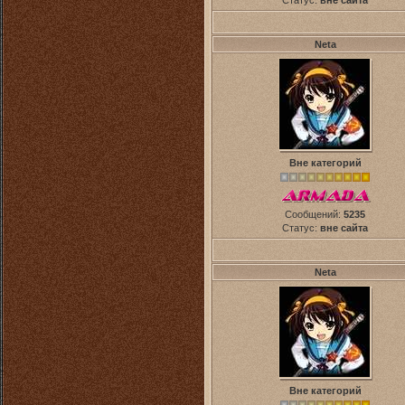
Статус:
вне сайта
Neta
Вне категорий
Сообщений:
5235
Статус:
вне сайта
Neta
Вне категорий