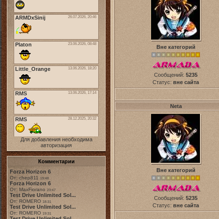
Вне категорий
Сообщений:
5235
Статус:
вне сайта
Neta
Для добавления необходима
авторизация
Комментарии
Вне категорий
Forza Horizon 6
От: chep811
19:48
Forza Horizon 6
От: MaxFiorano
23:47
Test Drive Unlimited Sol...
Сообщений:
5235
От: ROMERO
18:31
Статус:
вне сайта
Test Drive Unlimited Sol...
От: ROMERO
19:31
Test Drive Unlimited Sol...