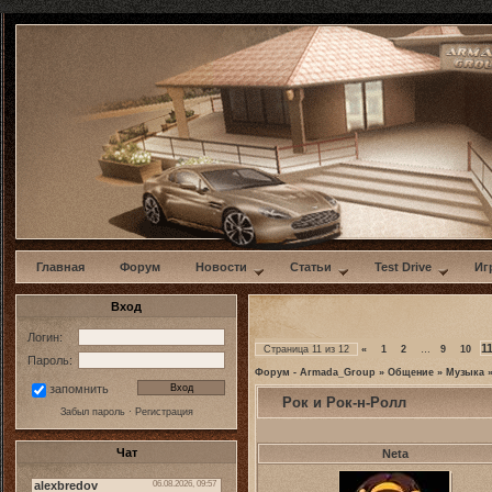
w
Главная
Форум
Новости
Статьи
Test Drive
Иг
Вход
Логин:
1
Страница
11
из
12
«
1
2
…
9
10
Пароль:
Форум - Armada_Group
»
Общение
»
Музыка
запомнить
Рок и Рок-н-Ролл
Забыл пароль
·
Регистрация
Чат
Neta