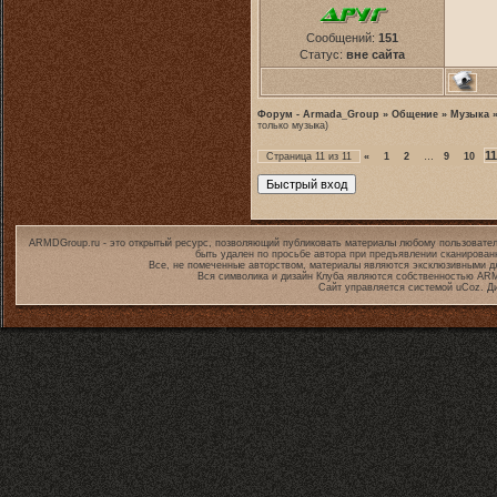
Сообщений:
151
Статус:
вне сайта
Форум - Armada_Group
»
Общение
»
Музыка
только музыка)
11
Страница
11
из
11
«
1
2
…
9
10
ARMDGroup.ru - это открытый ресурс, позволяющий публиковать материалы любому пользовател
быть удален по просьбе автора при предъявлении сканирован
Все, не помеченные авторством, материалы являются эксклюзивными дл
Вся символика и дизайн Клуба являются собственностью
ARM
Сайт управляется системой
uCoz
. Д