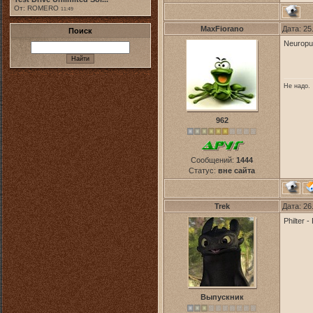
От: ROMERO
11:49
MaxFiorano
Дата: 25
Поиск
Neuropu
Не надо.
962
Сообщений:
1444
Статус:
вне сайта
Trek
Дата: 26
Philter 
Выпускник