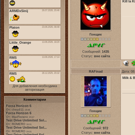
Kill la
Гонщик
Сообщений:
1435
Статус:
вне сайта
RAFinad
Дата: 08
Milk & 
Для добавления необходима
авторизация
..............
Комментарии
Forza Horizon 6
От: chep811
19:48
Гонщик
Forza Horizon 6
От: MaxFiorano
23:47
Test Drive Unlimited Sol...
От: ROMERO
18:31
Test Drive Unlimited Sol...
Сообщений:
972
От: ROMERO
19:31
Статус:
вне сайта
Test Drive Unlimited Sol...