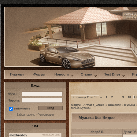
w
Главная
Форум
Новости
Статьи
Test Drive
Иг
Вход
Логин:
11
Страница
11
из
11
«
1
2
…
9
10
Пароль:
Форум - Armada_Group
»
Общение
»
Музыка
только музыка)
запомнить
Забыл пароль
·
Регистрация
Музыка без Видео
Чат
chep811
Дата: 05