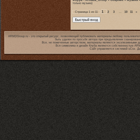
Форум - Armada_Group
»
Общение
»
Музыка
только музыка)
1
Страница
1
из
11
2
3
…
10
11
»
ARMDGroup.ru - это открытый ресурс, позволяющий публиковать материалы любому пользовател
быть удален по просьбе автора при предъявлении сканирован
Все, не помеченные авторством, материалы являются эксклюзивными дл
Вся символика и дизайн Клуба являются собственностью
ARM
Сайт управляется системой
uCoz
. Д