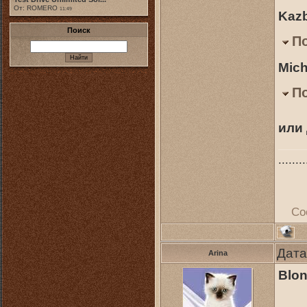
От: ROMERO
11:49
Kazb
Поиск
П
Mich
П
или
........
Со
Дата
Arina
Blon