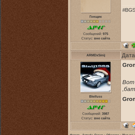
#BGS
Гонщик
Сообщений:
975
Статус:
вне сайта
Дата
ARMDxSinij
Grom
Вот 
,бат
Bleifuss
Gro
Сообщений:
3987
Статус:
вне сайта