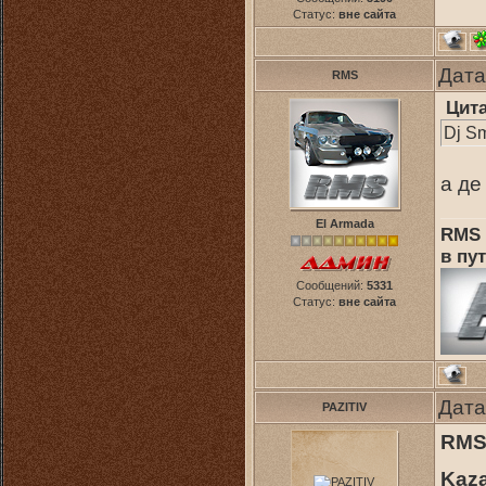
Статус:
вне сайта
Дата
RMS
Цит
Dj Sm
а де
El Armada
RMS 
в пут
Сообщений:
5331
Статус:
вне сайта
Дата
PAZITIV
RM
Kaza