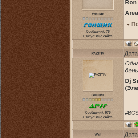
Ron 
Area
Ученик
П
Сообщений:
78
Статус:
вне сайта
Дата
PAZITIV
Одна
день
Dj S
(Эле
Гонщик
#BGS
Сообщений:
975
Статус:
вне сайта
Дата
Wall