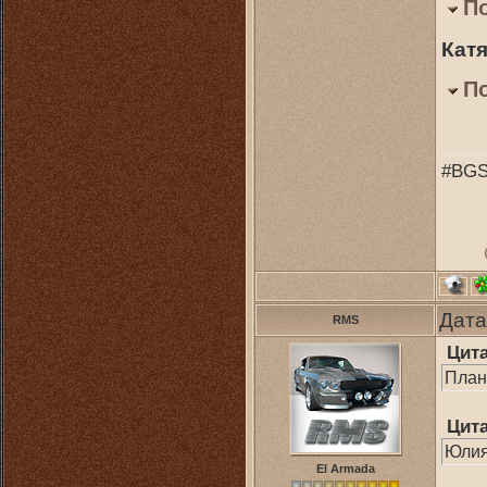
П
Катя
П
#BGS
Дата
RMS
Цит
План
Цит
Юлия
El Armada