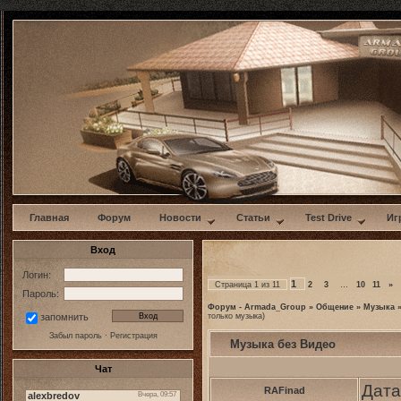
w
Главная
Форум
Новости
Статьи
Test Drive
Иг
Вход
Логин:
1
Страница
1
из
11
2
3
…
10
11
»
Пароль:
Форум - Armada_Group
»
Общение
»
Музыка
только музыка)
запомнить
Забыл пароль
·
Регистрация
Музыка без Видео
Чат
Дата
RAFinad