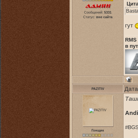
Цит
Bast
Сообщений:
5331
Статус:
вне сайта
гут
RMS 
в пут
Дата
PAZITIV
Ташю
Andi
#BGS
Гонщик