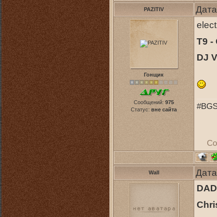
Дата
PAZITIV
elec
Т9 
DJ V
Гонщик
Сообщений:
975
#BGS
Статус:
вне сайта
Со
Дата
Wall
DAD
Chri