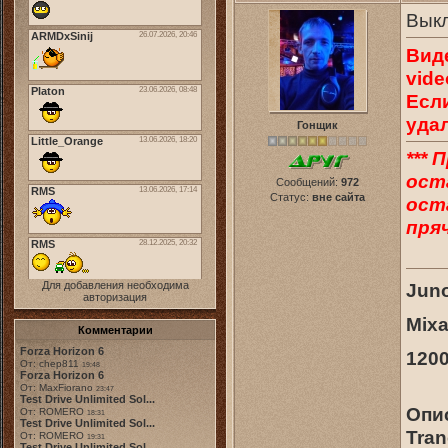
Выкл
Вид
vide
Есл
уда
Гонщик
*** 
ост
Сообщений:
972
Статус:
вне сайта
оста
пряч
Для добавления необходима
Juno
авторизация
Mix
Комментарии
Forza Horizon 6
120
От: chep811
19:48
Forza Horizon 6
От: MaxFiorano
23:47
Test Drive Unlimited Sol...
Опи
От: ROMERO
18:31
Test Drive Unlimited Sol...
Tran
От: ROMERO
19:31
Test Drive Unlimited Sol...