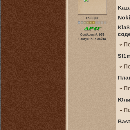
Kaza
Noki
Гонщик
Kla$
сод
Сообщений:
975
Статус:
вне сайта
П
St1m
П
План
П
Юлия
П
Bast