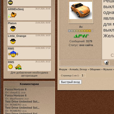
Реши
вык
одна
явля
для
Ас
выкл
Жела
Сообщений:
3179
Статус:
вне сайта
С
Форум - Armada_Group
»
Общение
»
Музыка
Для добавления необходима
1
авторизация
Страница
1
из
1
Комментарии
Forza Horizon 6
От: chep811
19:48
Forza Horizon 6
От: MaxFiorano
23:47
Test Drive Unlimited Sol...
От: ROMERO
18:31
Test Drive Unlimited Sol...
От: ROMERO
19:31
Test Drive Unlimited Sol...