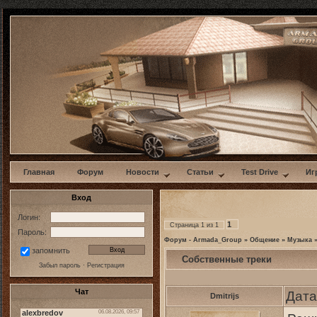
w
Главная
Форум
Новости
Статьи
Test Drive
Иг
Вход
Логин:
1
Страница
1
из
1
Пароль:
Форум - Armada_Group
»
Общение
»
Музыка
запомнить
Собственные треки
Забыл пароль
·
Регистрация
Чат
Дата
Dmitrijs