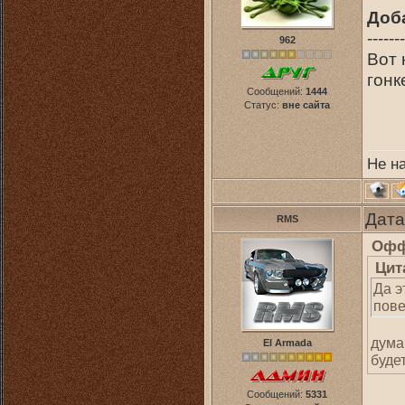
Доб
-------
962
Вот 
гонк
Сообщений:
1444
Статус:
вне сайта
Не н
Дата
RMS
Офф
Цит
Да э
пове
дума
El Armada
буде
Сообщений:
5331