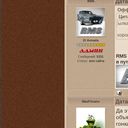
Дата
RMS
Офф
Цит
ылка
хоро
El Armada
RMS 
Сообщений:
5331
в пут
Статус:
вне сайта
Дата
MaxFiorano
Да 
объя
гонк