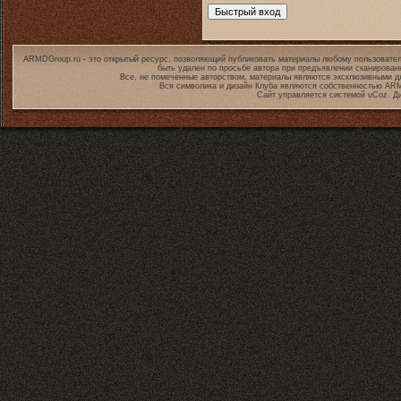
ARMDGroup.ru - это открытый ресурс, позволяющий публиковать материалы любому пользовател
быть удален по просьбе автора при предъявлении сканирован
Все, не помеченные авторством, материалы являются эксклюзивными дл
Вся символика и дизайн Клуба являются собственностью
ARM
Сайт управляется системой
uCoz
. Д