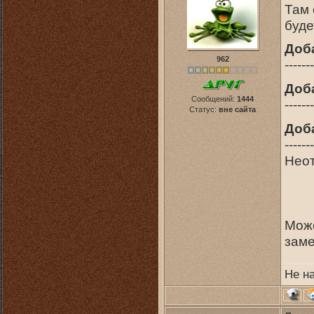
Там 
буде
Доб
962
-------
Доб
Сообщений:
1444
-------
Статус:
вне сайта
Доб
-------
Неот
Може
заме
Не н