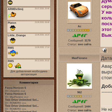
Дума
серь
У на
коль
пос
Ас
это
Вык
Сообщений:
3179
Статус:
вне сайта
Дата
MaxFiorano
Авар
выра
Для добавления необходима
авторизация
стои
Комментарии
Доб
Forza Horizon 6
-------
От: chep811
19:48
962
Forza Horizon 6
От: MaxFiorano
23:47
Test Drive Unlimited Sol...
От: ROMERO
18:31
Test Drive Unlimited Sol...
Сообщений:
1444
Не н
От: ROMERO
19:31
Статус:
вне сайта
Test Drive Unlimited Sol...