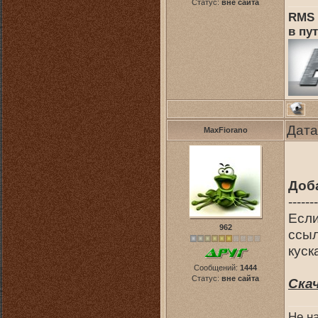
Статус:
вне сайта
RMS 
в пут
Дата
MaxFiorano
Доб
-------
Если
962
ссыл
куск
Сообщений:
1444
Статус:
вне сайта
Ска
Не н