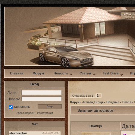
w
Главная
Форум
Новости
Статьи
Test Drive
Иг
Вход
Логин:
1
Страница
1
из
1
Пароль:
Форум - Armada_Group
»
Общение
»
Спорт
»
запомнить
Зимний автоспорт
Забыл пароль
·
Регистрация
Чат
Дата
Dmitrijs