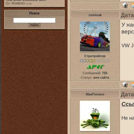
От: ROMERO
11:49
Поиск
Дата
zemluak
У на
верс
VW Je
Стритрейсер
Сообщений:
755
Статус:
вне сайта
Дата
MaxFiorano
Ссы
Не н