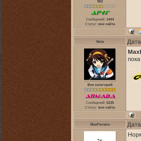
962
Сообщений:
1444
Статус:
вне сайта
Дата
Neta
Max
пока
Вне категорий
Сообщений:
5235
Статус:
вне сайта
Дата
MaxFiorano
Норм