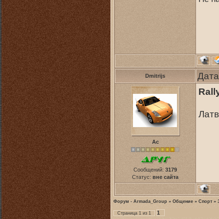
Дата
Dmitrijs
Rall
Латв
Ас
Сообщений:
3179
Статус:
вне сайта
Форум - Armada_Group
»
Общение
»
Спорт
»
1
Страница
1
из
1