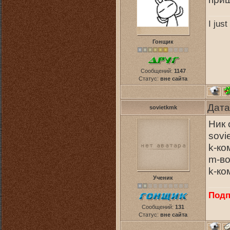
I jus
Гонщик
Сообщений:
1147
Статус:
вне сайта
Дата
sovietkmk
Ник 
sovi
k-ко
m-во
k-ко
Ученик
Подп
Сообщений:
131
Статус:
вне сайта