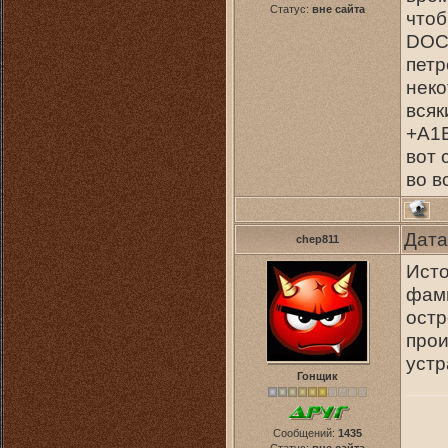
Статус:
вне сайта
чтоб
DOCT
петр
неко
всяк
+A1B
вот 
во в
Дата
chep811
Исто
фами
остр
прои
устр
Гонщик
Сообщений:
1435