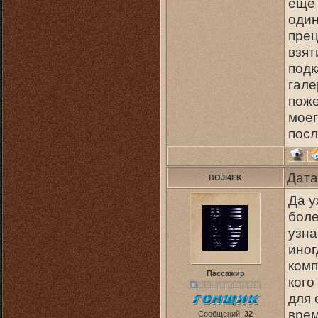
еще 
один
прец
взят
подк
гале
поже
моег
посл
Дата
BOJI4EK
Да у
боле
узна
иног
комп
Пассажир
кого
для 
врем
Сообщений:
32