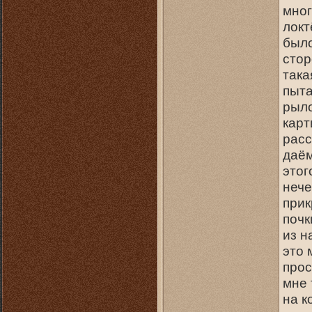
мног
локт
было
стор
така
пыта
рыло
карт
расс
даём
этог
нече
прик
почк
из н
это 
прос
мне 
на к