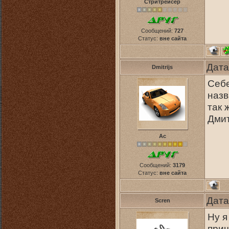
Стритрейсер
Сообщений:
727
Статус:
вне сайта
Дата
Dmitrijs
Себе
назв
так 
Дмит
Ас
Сообщений:
3179
Статус:
вне сайта
Дата
Scren
Ну я
приш