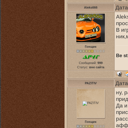
Дата
Aleks666
Alek
про
В иг
ник,
Гонщик
Be st
Сообщений:
999
Статус:
вне сайта
Дата
PAZITIV
ну, 
прид
Да и
прис
расс
Гонщик
аффе