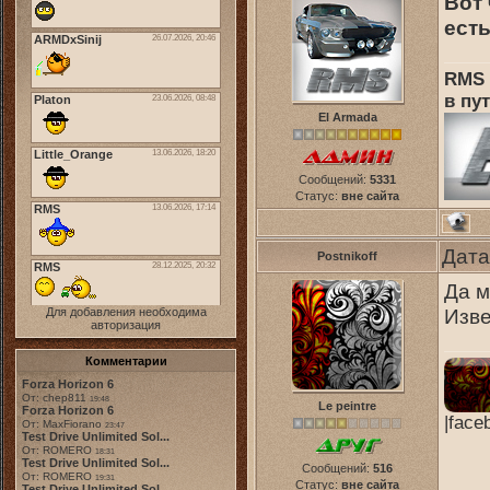
Вот 
есть
RMS 
в пут
El Armada
Сообщений:
5331
Статус:
вне сайта
Дата
Postnikoff
Да м
Изве
Для добавления необходима
авторизация
Комментарии
Forza Horizon 6
От: chep811
19:48
Le peintre
Forza Horizon 6
|face
От: MaxFiorano
23:47
Test Drive Unlimited Sol...
От: ROMERO
18:31
Test Drive Unlimited Sol...
Сообщений:
516
От: ROMERO
19:31
Статус:
вне сайта
Test Drive Unlimited Sol...