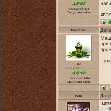
напи
Сообщений:
975
Статус:
вне сайта
#BGS
Дата
MaxFiorano
Маши
приш
пром
Не н
962
Сообщений:
1444
Статус:
вне сайта
Дата
Fabio
Цит
а се