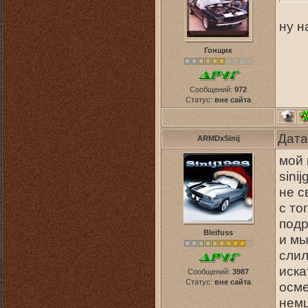
ну н
Гонщик
Сообщений:
972
Статус:
вне сайта
Дата
ARMDxSinij
мой 
sini
не с
с то
подр
Bleifuss
и мы
слил
иска
Сообщений:
3987
Статус:
вне сайта
осме
немц