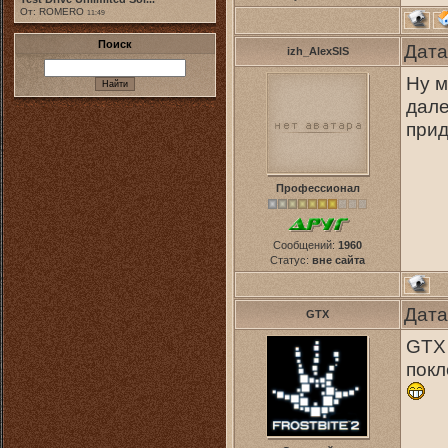
От: ROMERO
11:49
Поиск
Дата
izh_AlexSIS
Ну м
дале
прид
Профессионал
Сообщений:
1960
Статус:
вне сайта
Дата
GTX
GTX 
покл