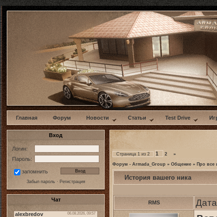
w
Главная
Форум
Новости
Статьи
Test Drive
Иг
Вход
Логин:
1
Страница
1
из
2
2
»
Пароль:
Форум - Armada_Group
»
Общение
»
Про все 
запомнить
История вашего ника
Забыл пароль
·
Регистрация
Чат
Дата
RMS