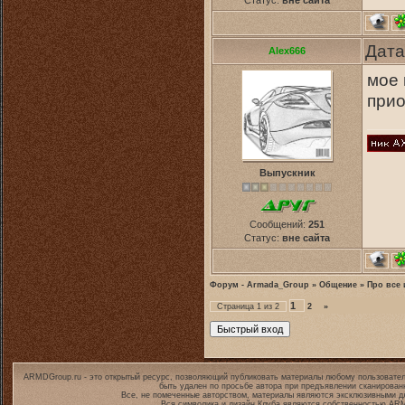
Статус:
вне сайта
Дата
Alex666
мое 
прио
Выпускник
Сообщений:
251
Статус:
вне сайта
Форум - Armada_Group
»
Общение
»
Про все 
1
Страница
1
из
2
2
»
ARMDGroup.ru - это открытый ресурс, позволяющий публиковать материалы любому пользовател
быть удален по просьбе автора при предъявлении сканирован
Все, не помеченные авторством, материалы являются эксклюзивными дл
Вся символика и дизайн Клуба являются собственностью
ARM