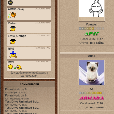
Гонщик
Сообщений:
1147
Статус:
вне сайта
Arina
Для добавления необходима
авторизация
Комментарии
Ас
Forza Horizon 6
От: chep811
19:48
Forza Horizon 6
От: MaxFiorano
23:47
Test Drive Unlimited Sol...
Сообщений:
3190
От: ROMERO
18:31
Статус:
вне сайта
Test Drive Unlimited Sol...
От: ROMERO
19:31
Test Drive Unlimited Sol...