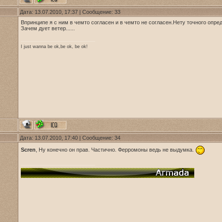
Дата: 13.07.2010, 17:37 | Сообщение:
33
Впринципе я с ним в чемто согласен и в чемто не согласен.Нету точного опре
Зачем дует ветер......
I just wanna be ok,be ok, be ok!
Дата: 13.07.2010, 17:40 | Сообщение:
34
Scren
, Ну конечно он прав. Частично. Ферромоны ведь не выдумка.