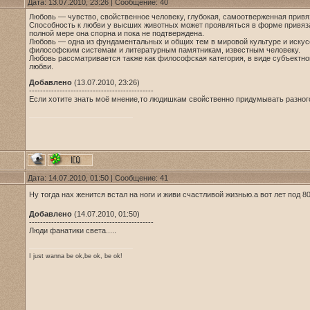
Дата: 13.07.2010, 23:26 | Сообщение:
40
Любовь — чувство, свойственное человеку, глубокая, самоотверженная привяз
Способность к любви у высших животных может проявляться в форме привяза
полной мере она спорна и пока не подтверждена.
Любовь — одна из фундаментальных и общих тем в мировой культуре и искусс
философским системам и литературным памятникам, известным человеку.
Любовь рассматривается также как философская категория, в виде субъектно
любви.
Добавлено
(13.07.2010, 23:26)
---------------------------------------------
Если хотите знать моё мнение,то людишкам свойственно придумывать разного
Дата: 14.07.2010, 01:50 | Сообщение:
41
Ну тогда нах женится встал на ноги и живи счастливой жизнью.а вот лет под 8
Добавлено
(14.07.2010, 01:50)
---------------------------------------------
Люди фанатики света.....
I just wanna be ok,be ok, be ok!