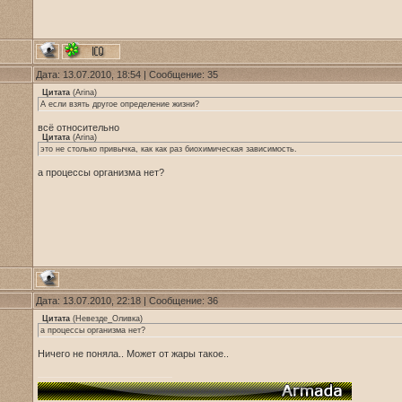
Дата: 13.07.2010, 18:54 | Сообщение:
35
Цитата
(
Arina
)
А если взять другое определение жизни?
всё относительно
Цитата
(
Arina
)
это не столько привычка, как как раз биохимическая зависимость.
а процессы организма нет?
Дата: 13.07.2010, 22:18 | Сообщение:
36
Цитата
(
Невезде_Оливка
)
а процессы организма нет?
Ничего не поняла.. Может от жары такое..