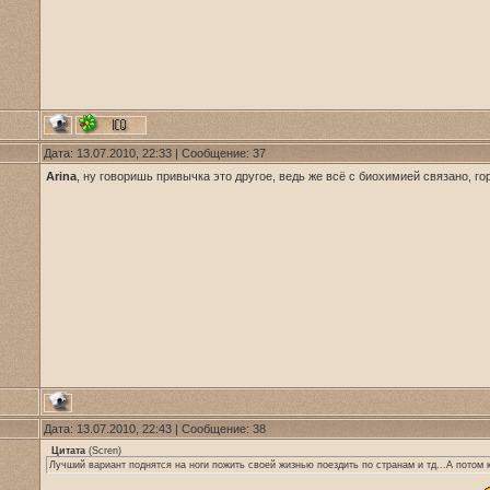
Дата: 13.07.2010, 22:33 | Сообщение:
37
Arina
, ну говоришь привычка это другое, ведь же всё с биохимией связано, г
Дата: 13.07.2010, 22:43 | Сообщение:
38
Цитата
(
Scren
)
Лучший вариант поднятся на ноги пожить своей жизнью поездить по странам и тд...А потом 