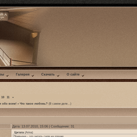
ры
Галерея
Скачать
О сайте
10
11
»
и обо всем!
»
Что такое любовь?
(В самом деле...)
Дата: 13.07.2010, 15:06 | Сообщение:
31
Цитата
(
Arina
)
Привычка - это читать сидя на горшке.