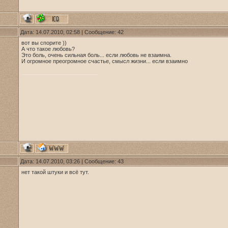
Дата: 14.07.2010, 02:58 | Сообщение:
42
вот вы спорите ))
А что такое любовь?
Это боль, очень сильная боль... если любовь не взаимна.
И огромное преогромное счастье, смысл жизни... если взаимно
Дата: 14.07.2010, 03:26 | Сообщение:
43
нет такой штуки и всё тут.