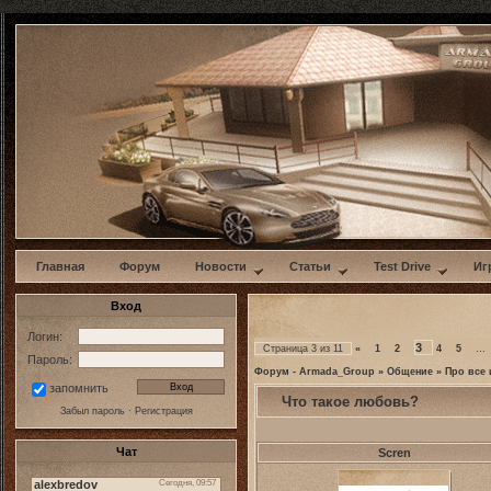
w
Главная
Форум
Новости
Статьи
Test Drive
Иг
Вход
Логин:
3
Страница
3
из
11
«
1
2
4
5
…
Пароль:
Форум - Armada_Group
»
Общение
»
Про все 
запомнить
Что такое любовь?
Забыл пароль
·
Регистрация
Чат
Scren