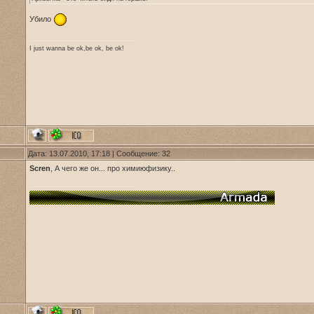
Убило
I just wanna be ok,be ok, be ok!
Дата: 13.07.2010, 17:18 | Сообщение:
32
Scren
, А чего же он... про химиюфизику..