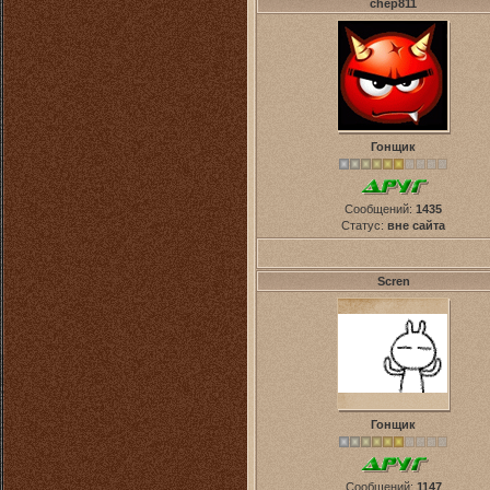
chep811
Гонщик
Сообщений:
1435
Статус:
вне сайта
Scren
Гонщик
Сообщений:
1147