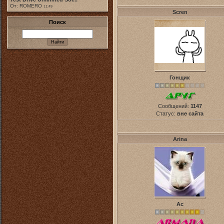
От: ROMERO
11:49
Scren
Поиск
Гонщик
Сообщений:
1147
Статус:
вне сайта
Arina
Ас