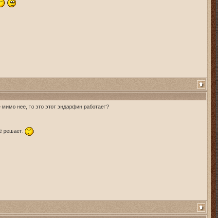
не мимо нее, то это этот эндарфин работает?
сё решает.