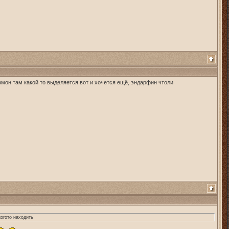
ормон там какой то выделяется вот и хочется ещё, эндарфин чтоли
когото находить