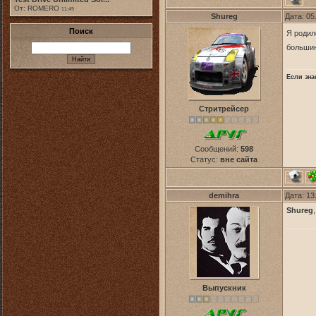
От: ROMERO
11:49
Shureg
Дата: 05
Поиск
Я родил
большин
Если зна
Стритрейсер
Сообщений:
598
Статус:
вне сайта
demihra
Дата: 13
Shureg
Выпускник