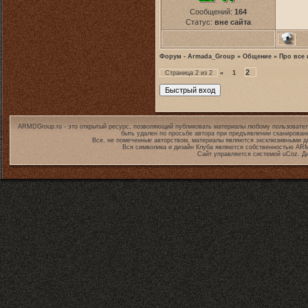
Сообщений:
164
Статус:
вне сайта
Форум - Armada_Group
»
Общение
»
Про все 
2
Страница
2
из
2
«
1
ARMDGroup.ru - это открытый ресурс, позволяющий публиковать материалы любому пользовател
быть удален по просьбе автора при предъявлении сканирован
Все, не помеченные авторством, материалы являются эксклюзивными дл
Вся символика и дизайн Клуба являются собственностью
ARM
Сайт управляется системой
uCoz
. Д