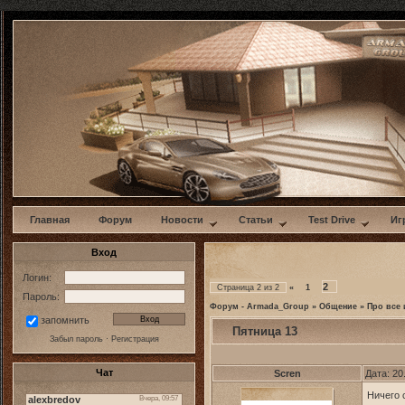
w
Главная
Форум
Новости
Статьи
Test Drive
Иг
Вход
Логин:
2
Страница
2
из
2
«
1
Пароль:
Форум - Armada_Group
»
Общение
»
Про все 
запомнить
Пятница 13
Забыл пароль
·
Регистрация
Чат
Scren
Дата: 20
Ничего 