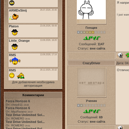
Я напри
I just wa
Гонщик
Сообщений:
1147
Статус:
вне сайта
CrazyDriver
Дата: 04
Отлично
Для добавления необходима
авторизация
Комментарии
Ученик
Forza Horizon 6
От: chep811
19:48
Forza Horizon 6
От: MaxFiorano
23:47
Test Drive Unlimited Sol...
Сообщений:
69
От: ROMERO
18:31
Статус:
вне сайта
Test Drive Unlimited Sol...
От: ROMERO
19:31
Test Drive Unlimited Sol...