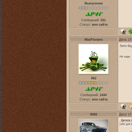
Выпускник
Сообщений:
251
Статус:
вне сайта
MaxFiorano
Дата: 17
Зато бу
Не надо.
962
Сообщений:
1444
Статус:
вне сайта
RMS
Дата: 17
Цитата
(
ибо для 