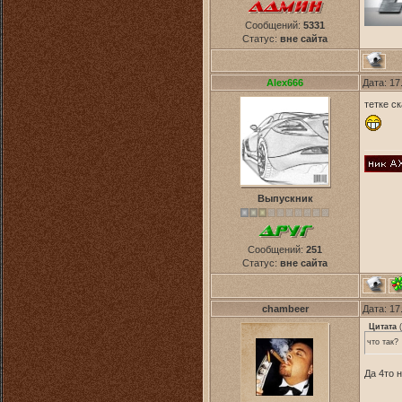
Сообщений:
5331
Статус:
вне сайта
Alex666
Дата: 17
тетке с
Выпускник
Сообщений:
251
Статус:
вне сайта
chambeer
Дата: 17
Цитата
(
что так?
Да 4то 