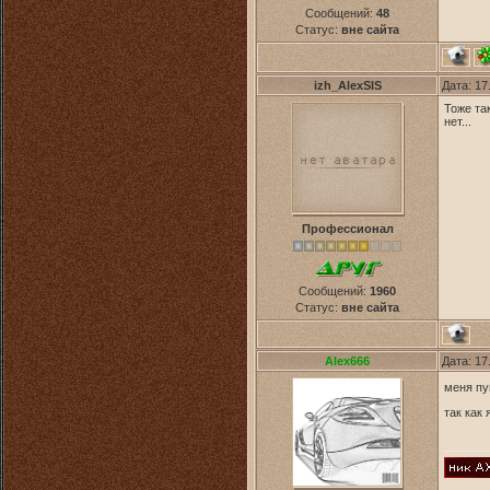
Сообщений:
48
Статус:
вне сайта
izh_AlexSIS
Дата: 17
Тоже та
нет...
Профессионал
Сообщений:
1960
Статус:
вне сайта
Alex666
Дата: 17
меня пу
так как