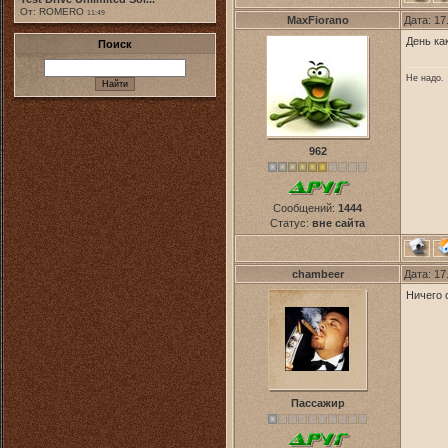
От: ROMERO
11:49
MaxFiorano
Дата: 17
День ка
Поиск
Не надо.
962
Сообщений:
1444
Статус:
вне сайта
chambeer
Дата: 17
Ничего 
Пассажир