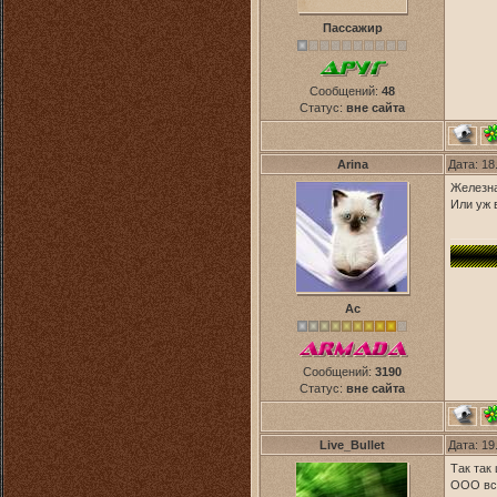
Пассажир
Сообщений:
48
Статус:
вне сайта
Arina
Дата: 18
Железна
Или уж 
Ас
Сообщений:
3190
Статус:
вне сайта
Live_Bullet
Дата: 19
Так так
ООО вс