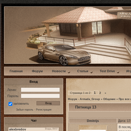
w
Главная
Форум
Новости
Статьи
Test Drive
Иг
Вход
Логин:
1
Страница
1
из
2
2
»
Пароль:
Форум - Armada_Group
»
Общение
»
Про все 
запомнить
Пятница 13
Забыл пароль
·
Регистрация
Чат
Dmitrijs
Дата: 17
В после