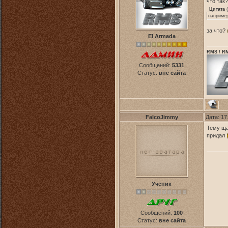
что так
Цитата
(
например
за что?
El Armada
RMS / RM
Сообщений:
5331
Статус:
вне сайта
FalcoJimmy
Дата: 17
Тему ща
придал
Ученик
Сообщений:
100
Статус:
вне сайта