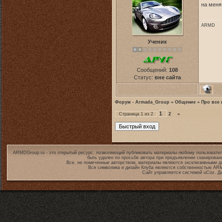
на меня
ARMD
Ученик
Сообщений:
108
Статус:
вне сайта
Форум - Armada_Group
»
Общение
»
Про все 
1
Страница
1
из
2
2
»
ARMDGroup.ru - это открытый ресурс, позволяющий публиковать материалы любому пользовател
быть удален по просьбе автора при предъявлении сканирован
Все, не помеченные авторством, материалы являются эксклюзивными дл
Вся символика и дизайн Клуба являются собственностью
ARM
Сайт управляется системой
uCoz
. Д