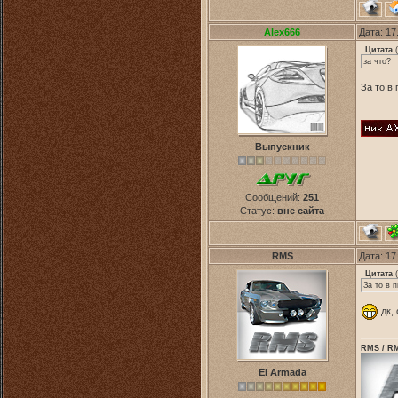
Alex666
Дата: 17
Цитата
(
за что?
За то в
Выпускник
Сообщений:
251
Статус:
вне сайта
RMS
Дата: 17
Цитата
(
За то в 
дк, 
RMS / RM
El Armada