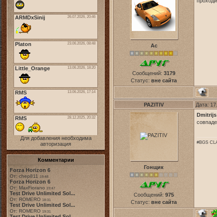
проходи
Ас
Сообщений:
3179
Статус:
вне сайта
PAZITIV
Дата: 17
Dmitrijs
совпад
Для добавления необходима
#BGS CLA
авторизация
Комментарии
Гонщик
Forza Horizon 6
От: chep811
19:48
Forza Horizon 6
От: MaxFiorano
23:47
Test Drive Unlimited Sol...
Сообщений:
975
От: ROMERO
18:31
Статус:
вне сайта
Test Drive Unlimited Sol...
От: ROMERO
19:31
Test Drive Unlimited Sol...