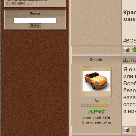
От: ROMERO
11:49
Крас
Поиск
маш
#BGS
Дата
Dmitrijs
Я оч
или 
Воо
безо
наза
Ас
сост
я ни
Сообщений:
3179
Статус:
вне сайта