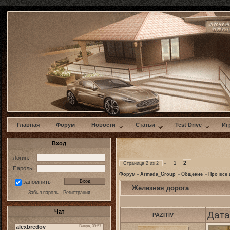
w
Главная
Форум
Новости
Статьи
Test Drive
Иг
Вход
Логин:
2
Страница
2
из
2
«
1
Пароль:
Форум - Armada_Group
»
Общение
»
Про все 
запомнить
Железная дорога
Забыл пароль
·
Регистрация
Чат
Дата
PAZITIV