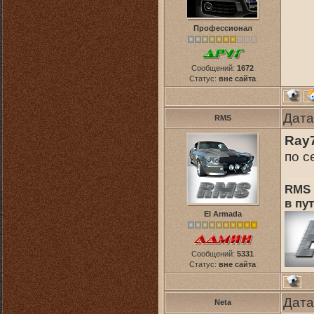
Профессионал
Сообщений:
1672
Статус:
вне сайта
Дата
RMS
Ray
по с
RMS 
в пут
El Armada
Сообщений:
5331
Статус:
вне сайта
Дата
Neta