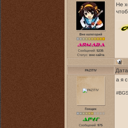
Не х
чтоб
Вне категорий
Сообщений:
5235
Статус:
вне сайта
Дата
PAZITIV
а я 
#BGS
Гонщик
Сообщений:
975