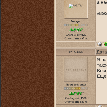
а на
#BGS
Гонщик
Сообщений:
975
Статус:
вне сайта
Дата
izh_AlexSIS
Я па
тако
Вес
Еще 
Профессионал
Сообщений:
1960
Статус:
вне сайта