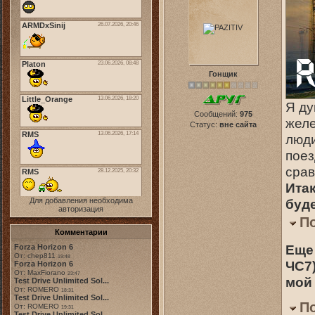
Гонщик
Я ду
Сообщений:
975
желе
Статус:
вне сайта
люди
поез
срав
Итак
Для добавления необходима
буде
авторизация
П
Комментарии
Еще
Forza Horizon 6
От: chep811
19:48
ЧС7)
Forza Horizon 6
От: MaxFiorano
23:47
мой 
Test Drive Unlimited Sol...
От: ROMERO
18:31
Test Drive Unlimited Sol...
П
От: ROMERO
19:31
Test Drive Unlimited Sol...