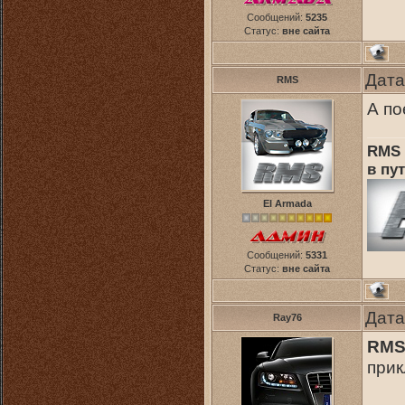
Сообщений:
5235
Статус:
вне сайта
Дата
RMS
А по
RMS 
в пут
El Armada
Сообщений:
5331
Статус:
вне сайта
Дата
Ray76
RM
прик