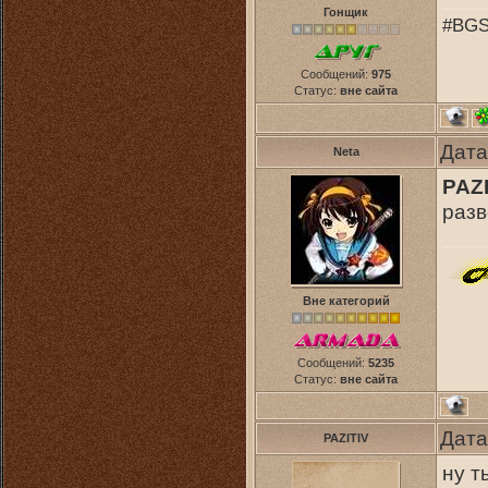
Гонщик
#BGS
Сообщений:
975
Статус:
вне сайта
Дата
Neta
PAZI
раз
Вне категорий
Сообщений:
5235
Статус:
вне сайта
Дата
PAZITIV
ну т