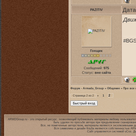
Дата
PAZITIV
Движ
#BGS
Гонщик
Сообщений:
975
Статус:
вне сайта
Форум - Armada_Group
»
Общение
»
Про все 
2
Страница
2
из
2
«
1
ARMDGroup.ru - это открытый ресурс, позволяющий публиковать материалы любому пользовател
быть удален по просьбе автора при предъявлении сканирован
Все, не помеченные авторством, материалы являются эксклюзивными дл
Вся символика и дизайн Клуба являются собственностью
ARM
Сайт управляется системой
uCoz
. Д