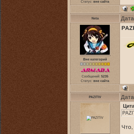
Статус:
вне сайта
Дата
Neta
PAZI
Вне категорий
Сообщений:
5235
Статус:
вне сайта
Дата
PAZITIV
Цит
PAZIT
Что,