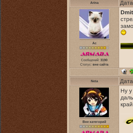
Дата
Arina
Dmit
стре
замо
Ас
Сообщений:
3190
Статус:
вне сайта
Дата
Neta
Ну у
даль
край
Вне категорий