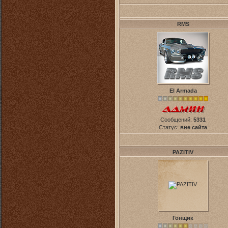
RMS
El Armada
Сообщений:
5331
Статус:
вне сайта
PAZITIV
Гонщик