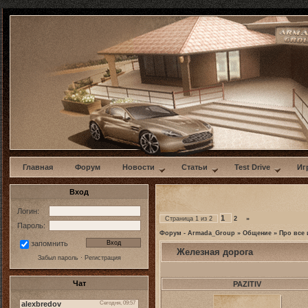
w
Главная
Форум
Новости
Статьи
Test Drive
Иг
Вход
Логин:
1
Страница
1
из
2
2
»
Пароль:
Форум - Armada_Group
»
Общение
»
Про все 
запомнить
Железная дорога
Забыл пароль
·
Регистрация
Чат
PAZITIV