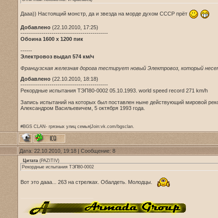
Дааа)) Настоящий монстр, да и звезда на морде духом СССР прёт
Добавлено
(22.10.2010, 17:25)
---------------------------------------------
Обоина 1600 x 1200 пик
------
Электровоз выдал 574 км/ч
Французская железная дорога тестирует новый Электровоз, который несет
Добавлено
(22.10.2010, 18:18)
---------------------------------------------
Рекордные испытания ТЭП80-0002 05.10.1993. world speed record 271 km/h
Запись испытаний на которых был поставлен ныне действующий мировой реко
Александром Васильевичем, 5 октября 1993 года.
#BGS CLAN- грязных улиц семья|Join:vk.com/bgsclan.
Дата: 22.10.2010, 19:18 | Сообщение:
8
Цитата
(
PAZITIV
)
Рекордные испытания ТЭП80-0002
Вот это дааа... 263 на стрелках. Обалдеть. Молодцы.