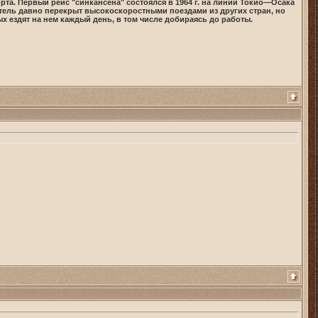
а. Первый рейс "синкансена" состоялся в 1964 г. на линии Токио—Осака
затель давно перекрыт высокоскоростными поездами из других стран, но
ых ездят на нем каждый день, в том числе добираясь до работы.