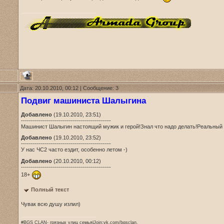
Дата: 20.10.2010, 00:12 | Сообщение:
3
Подвиг машиниста Шалыгина
Добавлено
(19.10.2010, 23:51)
---------------------------------------------
Машинист Шалыгин настоящий мужик и герой!Знал что надо делать!Реальный 
Добавлено
(19.10.2010, 23:52)
---------------------------------------------
У нас ЧС2 часто ездит, особенно летом -)
Добавлено
(20.10.2010, 00:12)
---------------------------------------------
18+
Полный текст
Чувак всю душу излил)
#BGS CLAN- грязных улиц семья|Join:vk.com/bgsclan.