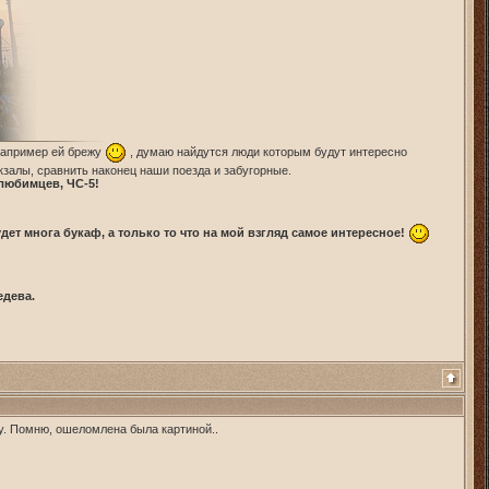
 например ей брежу
, думаю найдутся люди которым будут интересно
кзалы, сравнить наконец наши поезда и забугорные.
 любимцев, ЧС-5!
дет многа букаф, а только то что на мой взгляд самое интересное!
едева.
у. Помню, ошеломлена была картиной..