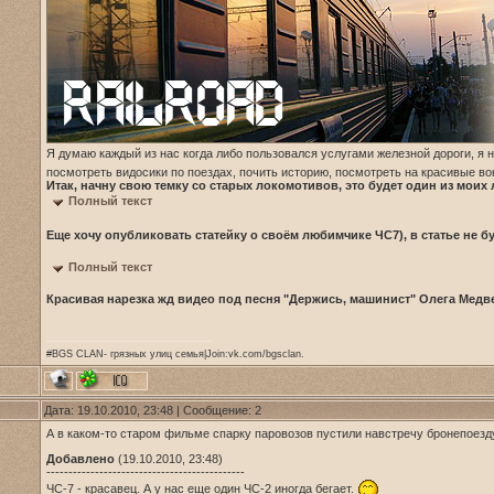
Я думаю каждый из нас когда либо пользовался услугами железной дороги, я
посмотреть видосики по поездах, почить историю, посмотреть на красивые во
Итак, начну свою темку со старых локомотивов, это будет один из моих
Полный текст
Еще хочу опубликовать статейку о своём любимчике ЧС7), в статье не бу
Полный текст
Красивая нарезка жд видео под песня "Держись, машинист" Олега Медв
#BGS CLAN- грязных улиц семья|Join:vk.com/bgsclan.
Дата: 19.10.2010, 23:48 | Сообщение:
2
А в каком-то старом фильме спарку паровозов пустили навстречу бронепоезд
Добавлено
(19.10.2010, 23:48)
---------------------------------------------
ЧС-7 - красавец. А у нас еще один ЧС-2 иногда бегает.