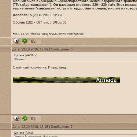
Япония была пионером высокоскоростного железнодорожного транспорт
("Токайдо-синкансен"). Он развивал скорость 220—230 км/ч. Этот пока
тем не менее "синкансен" остается гордостью японцев, многие из котор
Добавлено
(20.10.2010, 23:38)
---------------------------------------------
Обоина 1182 x 887 пик. с ВЛ'ом 80!
#BGS CLAN- грязных улиц семья|Join:vk.com/bgsclan.
Дата: 22.10.2010, 17:06 | Сообщение:
6
Цитата
(
PAZITIV
)
Обоина
Отличный локомотив. И красавец.
Дата: 22.10.2010, 18:18 | Сообщение:
7
Цитата
(
Arina
)
Отличный локомотив. И красавец.