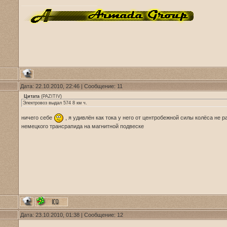
Дата: 22.10.2010, 22:46 | Сообщение:
11
Цитата
(
PAZITIV
)
Электровоз выдал 574 8 км ч.
ничего себе
, я удивлён как тока у него от центробежной силы колёса не 
немецкого трансрапида на магнитной подвеске
Дата: 23.10.2010, 01:38 | Сообщение:
12