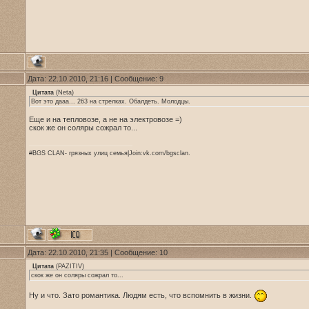
Дата: 22.10.2010, 21:16 | Сообщение:
9
Цитата
(
Neta
)
Вот это дааа... 263 на стрелках. Обалдеть. Молодцы.
Еще и на тепловозе, а не на электровозе =)
скок же он соляры сожрал то...
#BGS CLAN- грязных улиц семья|Join:vk.com/bgsclan.
Дата: 22.10.2010, 21:35 | Сообщение:
10
Цитата
(
PAZITIV
)
скок же он соляры сожрал то...
Ну и что. Зато романтика. Людям есть, что вспомнить в жизни.