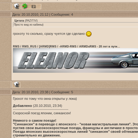
Дата: 20.10.2010, 21:12 | Сообщение:
4
Цитата
(
PAZITIV
)
Просто вид из кабины)
грохоту то сколько, сразу чуется где сделано
RMS / RMS_RUS / [ARMD]RMS / -ARMD-RMS / ARMDxRMS - 20 лет в пути...
Дата: 20.10.2010, 23:38 | Сообщение:
5
Грохот по тому что окна открыты у лока)
Добавлено
(20.10.2010, 23:34)
---------------------------------------------
Скоросной поезд японии, синкансен!
Немного о самом поезде!
"Синкансен" в переводе с японского - "новая магистральная линия". Эт
пустив свои высокоскоростные поезда, французы и англичане в просто
Поезда японских высокоскоростных линий "синкансен" своей обтекаемо
стремительно их движение.