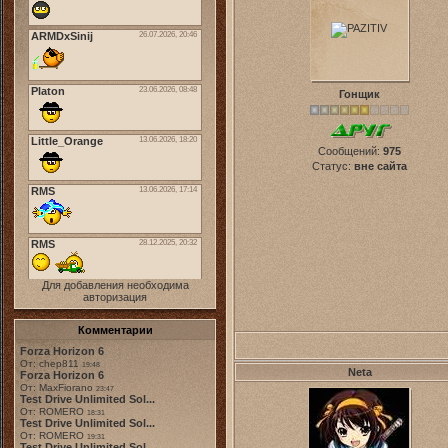
Гонщик
Сообщений:
975
Статус:
вне сайта
Для добавления необходима
авторизация
Комментарии
Forza Horizon 6
От: chep811
19:48
Neta
Forza Horizon 6
От: MaxFiorano
23:47
Test Drive Unlimited Sol...
От: ROMERO
18:31
Test Drive Unlimited Sol...
От: ROMERO
19:31
Test Drive Unlimited Sol...