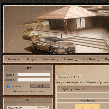
w
Главная
Форум
Новости
Статьи
Test Drive
Иг
Вход
Логин:
1
Страница
1
из
1
Пароль:
Форум - Armada_Group
»
Общение
»
Про все 
запомнить
Для гурманов
Забыл пароль
·
Регистрация
Чат
Niamhaaaa