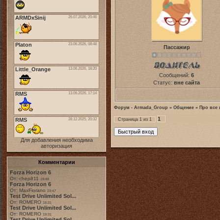
Пассажир
Сообщений:
6
Статус:
вне сайта
Форум - Armada_Group
»
Общение
»
Про все 
1
Страница
1
из
1
Для добавления необходима
авторизация
Комментарии
Forza Horizon 6
От: chep811
19:48
Forza Horizon 6
От: MaxFiorano
23:47
Test Drive Unlimited Sol...
От: ROMERO
18:31
Test Drive Unlimited Sol...
От: ROMERO
19:31
Test Drive Unlimited Sol...