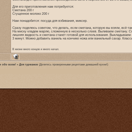
Для его приготовления нам потребуется:
Сметана 200 г
Сгущенное молоко 200 г
Нам понадобится: посуда для взбивания, миксер.
Сразу поделюсь советом, что делать, если сметана, которую вы взяли, всё-та
На миску кладем марлю, сложенную в несколько слоев. Выливаем сметану. С
лишняя жидкость и сметана станет готовой для использования. Выкладываем 
3 минут. Можно добавить ваниль на кончике ножа или ванильный сахар. Класс
В жизни много концов и много начал.
и обо всем!
»
Для гурманов
(Делитесь проверенными рецептами домашней кухни!)