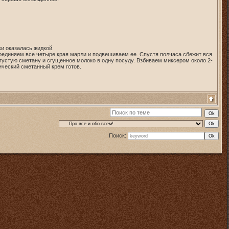
ки оказалась жидкой.
оединяем все четыре края марли и подвешиваем ее. Спустя полчаса сбежит вся
густую сметану и сгущенное молоко в одну посуду. Взбиваем миксером около 2-
ический сметанный крем готов.
Поиск: