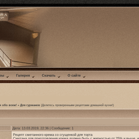
ры
Галерея
Скачать
О сайте
и обо всем!
»
Для гурманов
(Делитесь проверенными рецептами домашней кухни!)
Дата: 13.03.2019, 22:36 | Сообщение:
1
Рецепт сметанного крема со сгущенкой для торта
Сметана для приготовления крема должна быть с жирностью от 25% и выше, 