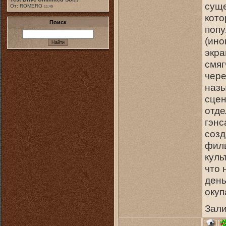
суще
От: ROMERO
11:49
кото
Поиск
попу
(ино
экра
смяг
чере
назы
сцен
отде
гэнс
созд
филь
куль
что 
день
окуп
Зали