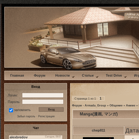
w
Главная
Форум
Новости
Статьи
Test Drive
Иг
Вход
Логин:
1
Страница
1
из
1
Пароль:
Форум - Armada_Group
»
Общение
»
Аниме
»
запомнить
Manga(漫画, マンガ)
Забыл пароль
·
Регистрация
Чат
Дата
chep811