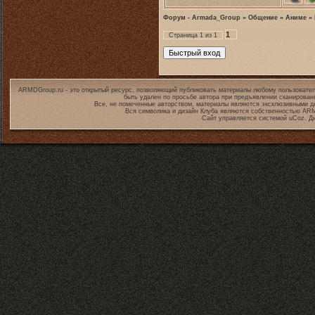
Форум - Armada_Group
»
Общение
»
Аниме
»
1
Страница
1
из
1
ARMDGroup.ru - это открытый ресурс, позволяющий публиковать материалы любому пользовател
быть удален по просьбе автора при предъявлении сканирован
Все, не помеченные авторством, материалы являются эксклюзивными дл
Вся символика и дизайн Клуба являются собственностью
ARM
Сайт управляется системой
uCoz
. Д