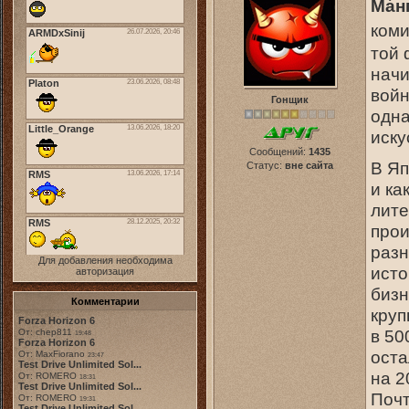
Ма́н
коми
той 
начи
войн
Гонщик
одна
иску
Сообщений:
1435
В Яп
Статус:
вне сайта
и ка
лите
прои
разн
Для добавления необходима
исто
авторизация
бизн
Комментарии
круп
Forza Horizon 6
в 50
От: chep811
19:48
Forza Horizon 6
оста
От: MaxFiorano
23:47
Test Drive Unlimited Sol...
на 2
От: ROMERO
18:31
Test Drive Unlimited Sol...
Почт
От: ROMERO
19:31
Test Drive Unlimited Sol...