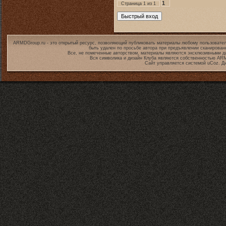
1
Страница
1
из
1
ARMDGroup.ru - это открытый ресурс, позволяющий публиковать материалы любому пользовател
быть удален по просьбе автора при предъявлении сканирован
Все, не помеченные авторством, материалы являются эксклюзивными дл
Вся символика и дизайн Клуба являются собственностью
ARM
Сайт управляется системой
uCoz
. Д