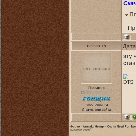
Ска
П
Пр
Дата
Dimond_TS
эту 
став
DTS
Пассажир
Сообщений:
34
Статус:
вне сайта
Форум - Armada_Group
»
Серия Need For Spe
развитии серии)