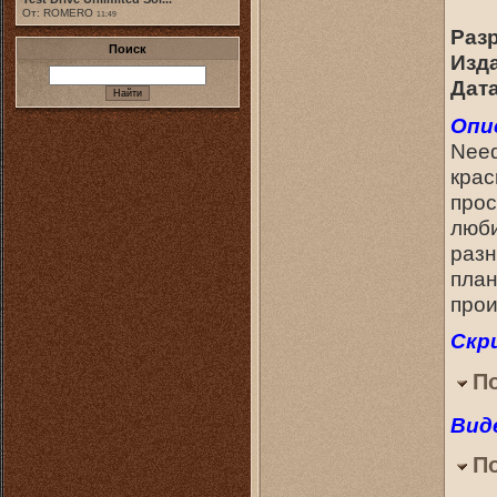
От: ROMERO
11:49
Раз
Поиск
Изд
Дат
Опи
Need
крас
прос
люби
разн
план
прои
Скр
П
Вид
П