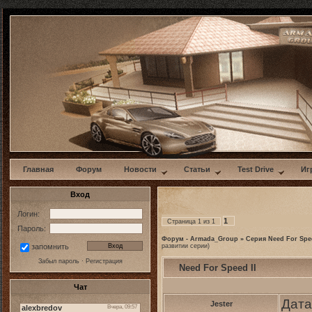
w
Главная
Форум
Новости
Статьи
Test Drive
Иг
Вход
Логин:
1
Страница
1
из
1
Пароль:
Форум - Armada_Group
»
Серия Need For Spe
развитии серии)
запомнить
Забыл пароль
·
Регистрация
Need For Speed II
Чат
Дата
Jester