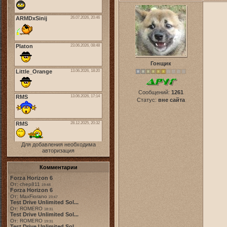
Гонщик
Сообщений:
1261
Статус:
вне сайта
Для добавления необходима
авторизация
Комментарии
Forza Horizon 6
От: chep811
19:48
Forza Horizon 6
От: MaxFiorano
23:47
Test Drive Unlimited Sol...
От: ROMERO
18:31
Test Drive Unlimited Sol...
От: ROMERO
19:31
Test Drive Unlimited Sol...