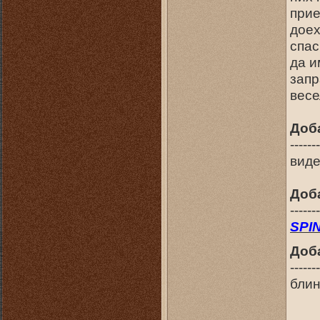
прие
доех
спас
да и
запр
весе
Доб
-------
виде
Доб
-------
SPI
Доб
-------
блин