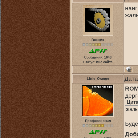
наиг
жаль
Гонщик
Сообщений:
1048
Статус:
вне сайта
Дата
Little_Orange
RO
дёрг
Цит
жаль
Профессионал
Буде
Доб