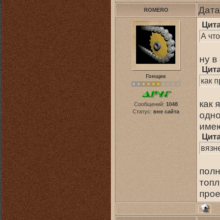
Дата
ROMERO
Цит
А что
ну в
Цит
Гонщик
как 
как 
Сообщений:
1048
Статус:
вне сайта
одно
имею
Цит
вязн
полн
топл
про