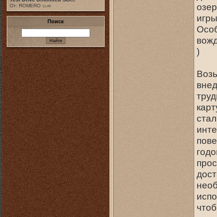
озер
От: ROMERO
11:49
игры
Поиск
Особ
вожд
)
Возь
внед
труд
карт
стал
инте
пове
годо
прос
дост
необ
испо
чтоб