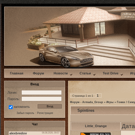
w
Главная
Форум
Новости
Статьи
Test Drive
Иг
Вход
Логин:
1
Страница
1
из
1
Пароль:
Форум - Armada_Group
»
Игры
»
Гонки / Сим
запомнить
Spintires
Забыл пароль
·
Регистрация
Чат
Дата
Little_Orange