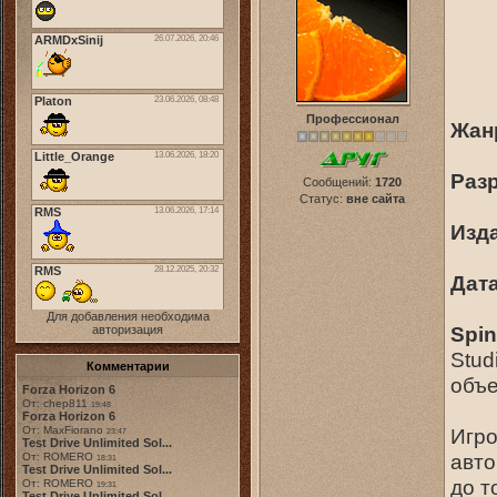
Профессионал
Жан
Раз
Сообщений:
1720
Статус:
вне сайта
Изд
Дат
Для добавления необходима
Spin
авторизация
Stud
Комментарии
объе
Forza Horizon 6
От: chep811
19:48
Forza Horizon 6
От: MaxFiorano
Игро
23:47
Test Drive Unlimited Sol...
авто
От: ROMERO
18:31
Test Drive Unlimited Sol...
до т
От: ROMERO
19:31
Test Drive Unlimited Sol...