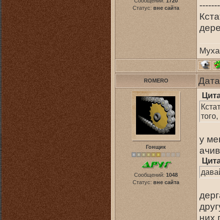
Сообщений:
1720
-------
Статус:
вне сайта
Кста
дере
Муха
Дата
ROMERO
Цит
Кстат
того,
у ме
Гонщик
ачив
Цит
дава
Сообщений:
1048
Статус:
вне сайта
дерг
друг
них 