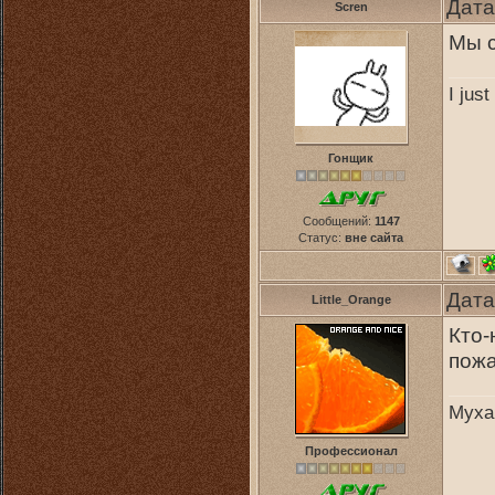
Дата
Scren
Мы с
I jus
Гонщик
Сообщений:
1147
Статус:
вне сайта
Дата
Little_Orange
Кто-
пожа
Муха
Профессионал