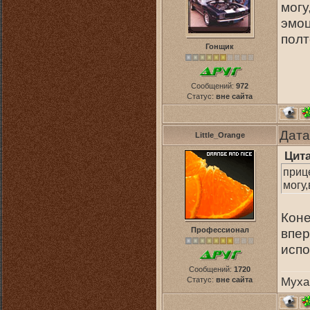
могу
эмоц
полт
Гонщик
Сообщений:
972
Статус:
вне сайта
Дата
Little_Orange
Цит
приц
могу
Коне
Профессионал
впер
испо
Сообщений:
1720
Статус:
вне сайта
Муха