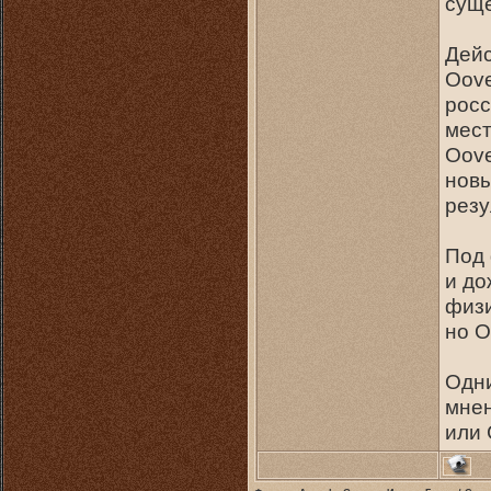
суще
Дейс
Oove
росс
мест
Oove
новы
резу
Под 
и до
физи
но O
Одни
мнен
или 