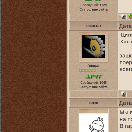
Сообщений:
1720
Статус:
вне сайта
Дата
ROMERO
Цит
Кто-
заше
поер
Гонщик
все
Сообщений:
1048
Статус:
вне сайта
Дата
Scren
Мы в
на п
В га