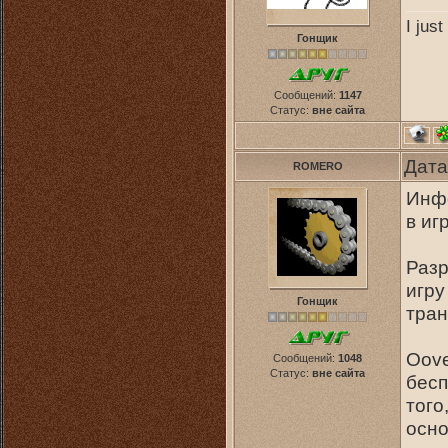
I jus
Гонщик
Сообщений:
1147
Статус:
вне сайта
Дата
ROMERO
Инфо
в иг
Разр
игру
Гонщик
тран
Oove
Сообщений:
1048
Статус:
вне сайта
бесп
того
осно