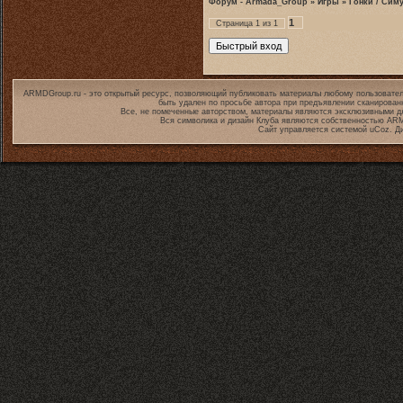
Форум - Armada_Group
»
Игры
»
Гонки / Сим
1
Страница
1
из
1
ARMDGroup.ru - это открытый ресурс, позволяющий публиковать материалы любому пользовател
быть удален по просьбе автора при предъявлении сканирован
Все, не помеченные авторством, материалы являются эксклюзивными дл
Вся символика и дизайн Клуба являются собственностью
ARM
Сайт управляется системой
uCoz
. Д