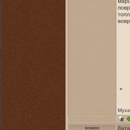
марш
повр
топл
вовр
Муха
Дата
ROMERO