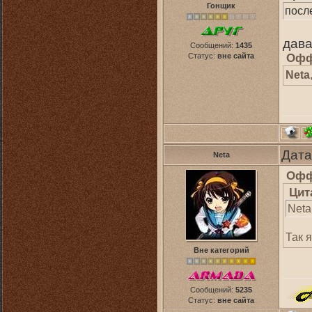
Гонщик
посл
дава
Сообщений:
1435
Статус:
вне сайта
Офф
Neta
Дата
Neta
Офф
Цит
Neta
Так 
Вне категорий
Сообщений:
5235
Статус:
вне сайта