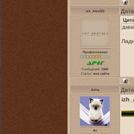
Дата
izh_AlexSIS
Цит
дава
Ладн
Профессионал
Сообщений:
1960
Статус:
вне сайта
Дата
Arina
izh_
Ас