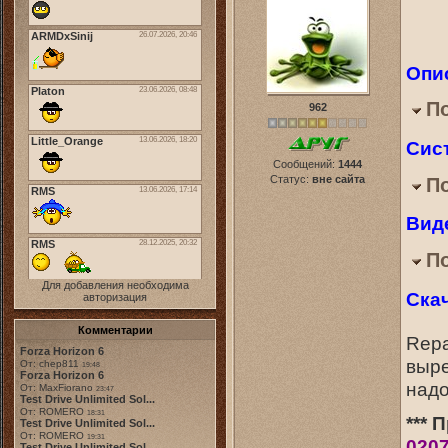
Опи
П
962
Сис
Сообщений:
1444
Статус:
вне сайта
П
Вид
П
Для добавления необходима
Ска
авторизация
Комментарии
Repa
Forza Horizon 6
выре
От: chep811
19:48
Forza Horizon 6
надо
От: MaxFiorano
23:47
Test Drive Unlimited Sol...
От: ROMERO
18:31
*** 
Test Drive Unlimited Sol...
От: ROMERO
19:31
020
Test Drive Unlimited Sol...