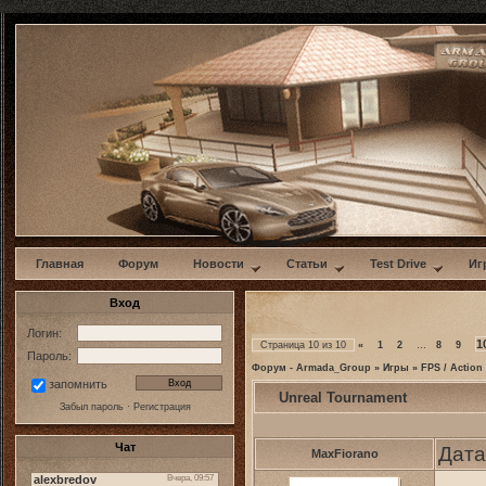
w
Главная
Форум
Новости
Статьи
Test Drive
Иг
Вход
Логин:
1
Страница
10
из
10
«
1
2
…
8
9
Пароль:
Форум - Armada_Group
»
Игры
»
FPS / Action
запомнить
Unreal Tournament
Забыл пароль
·
Регистрация
Чат
Дата
MaxFiorano