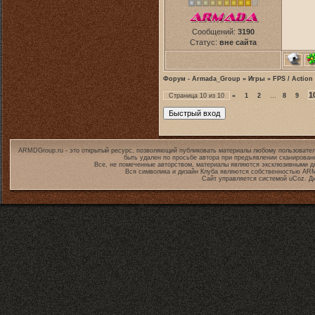
Сообщений:
3190
Статус:
вне сайта
Форум - Armada_Group
»
Игры
»
FPS / Action
1
Страница
10
из
10
«
1
2
…
8
9
ARMDGroup.ru - это открытый ресурс, позволяющий публиковать материалы любому пользовател
быть удален по просьбе автора при предъявлении сканирован
Все, не помеченные авторством, материалы являются эксклюзивными дл
Вся символика и дизайн Клуба являются собственностью
ARM
Сайт управляется системой
uCoz
. Д