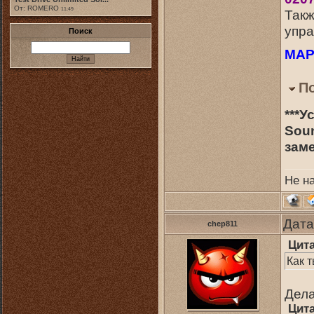
От: ROMERO
11:49
Такж
упра
Поиск
MAP'
П
***У
Soun
заме
Не н
Дата
chep811
Цит
Как 
Дела
Цит