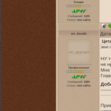
Гонщик
Сообщений:
1435
Статус:
вне сайта
Дата
izh_AlexSIS
Цит
мне 
НУ т
не н
Профессионал
Мне 
Глав
Сообщений:
1960
Доб
Статус:
вне сайта
-------
При
нев