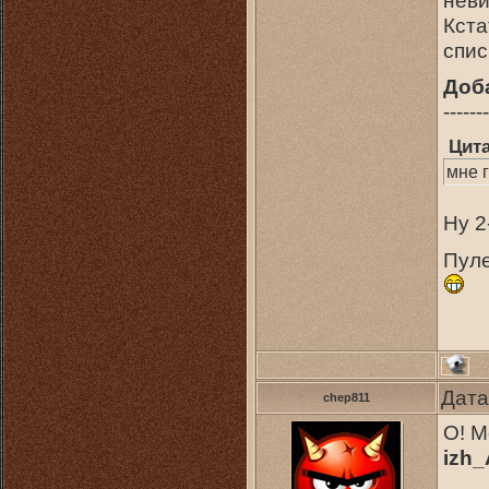
Кста
спис
Доб
-------
Цит
мне 
Ну 2
Пуле
Дата
chep811
О! М
izh_