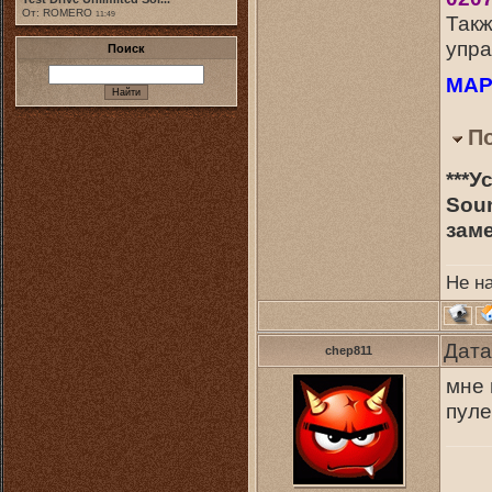
От: ROMERO
11:49
Такж
упра
Поиск
MAP'
П
***У
Soun
заме
Не н
Дата
chep811
мне 
пул