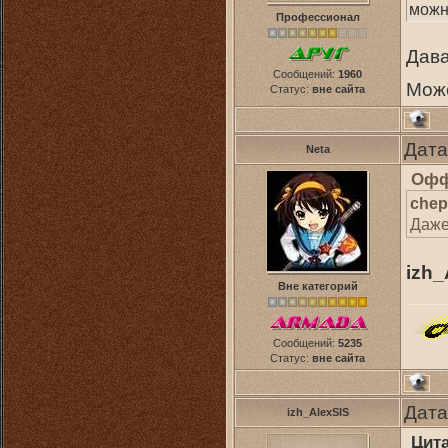
можн
Профессионал
Дава
Сообщений:
1960
Може
Статус:
вне сайта
Дата
Neta
Офф
chep
Даже
izh_
Вне категорий
Сообщений:
5235
Статус:
вне сайта
Дата
izh_AlexSIS
Цит