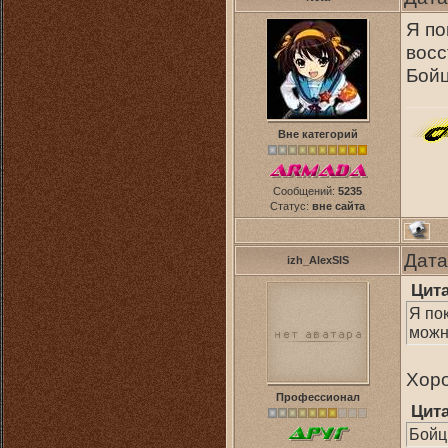
Я по
восс
Бойц
Вне категорий
Сообщений:
5235
Статус:
вне сайта
Дата
izh_AlexSIS
Цит
Я по
можно
Хор
Профессионал
Цит
Бойц