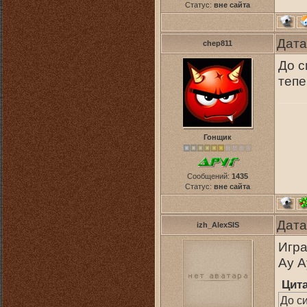
Статус:
вне сайта
Дата
chep811
До с
тепе
Гонщик
Сообщений:
1435
Статус:
вне сайта
Дата
izh_AlexSIS
Игра
Ау А
Цит
До си