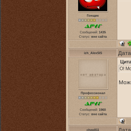
Гонщик
Сообщений:
1435
Статус:
вне сайта
Дата
izh_AlexSIS
Цит
О! Мо
Мож
Профессионал
Сообщений:
1960
Статус:
вне сайта
Дата
chep811