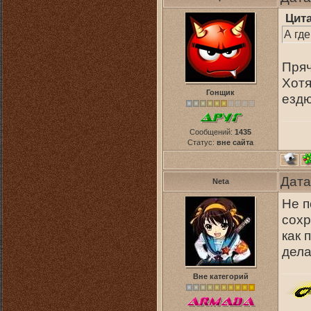
Цит
А гд
Пряч
Хотя
Гонщик
езд
Сообщений:
1435
Статус:
вне сайта
Дата
Neta
Не п
сохр
как 
дела
Вне категорий