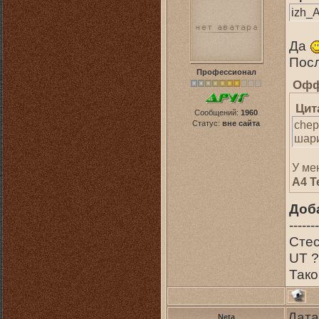
izh_A
Да
Посл
Профессионал
Офф
Цит
Сообщений:
1960
chep
Статус:
вне сайта
шари
У ме
A4 T
Доб
-------
Стес
UT 
Тако
Дата
Neta