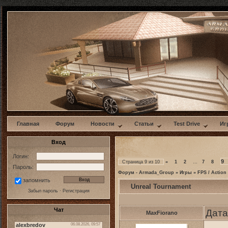
w
Главная
Форум
Новости
Статьи
Test Drive
Иг
Вход
Логин:
9
Страница
9
из
10
«
1
2
…
7
8
Пароль:
Форум - Armada_Group
»
Игры
»
FPS / Action
запомнить
Unreal Tournament
Забыл пароль
·
Регистрация
Чат
Дата
MaxFiorano