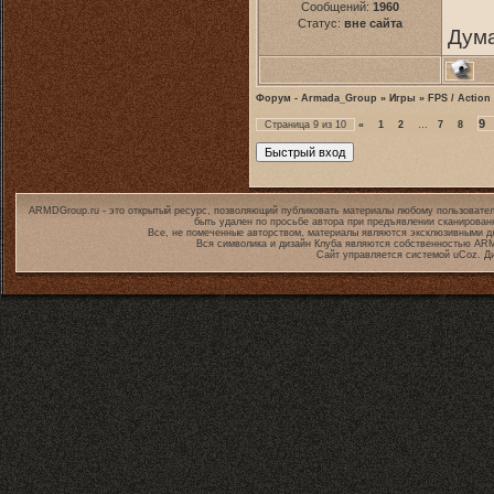
Сообщений:
1960
Статус:
вне сайта
Дума
Форум - Armada_Group
»
Игры
»
FPS / Action
9
Страница
9
из
10
«
1
2
…
7
8
ARMDGroup.ru - это открытый ресурс, позволяющий публиковать материалы любому пользовател
быть удален по просьбе автора при предъявлении сканирован
Все, не помеченные авторством, материалы являются эксклюзивными дл
Вся символика и дизайн Клуба являются собственностью
ARM
Сайт управляется системой
uCoz
. Д