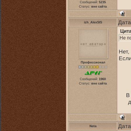
Сообщений:
5235
Статус:
вне сайта
Дата
izh_AlexSIS
Цит
Не п
Нет,
Если
Профессионал
Сообщений:
1960
Статус:
вне сайта
В
д
Дата
Neta