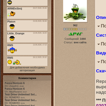
Опи
П
962
Сис
Сообщений:
1444
Статус:
вне сайта
П
Вид
П
Для добавления необходима
Ска
авторизация
Комментарии
Repa
Forza Horizon 6
выре
От: chep811
19:48
Forza Horizon 6
надо
От: MaxFiorano
23:47
Test Drive Unlimited Sol...
От: ROMERO
18:31
*** 
Test Drive Unlimited Sol...
От: ROMERO
19:31
020
Test Drive Unlimited Sol...