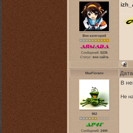
izh_
Вне категорий
Сообщений:
5235
Статус:
вне сайта
Дата
MaxFiorano
В не
Не н
962
Сообщений:
1444