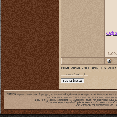
Офи
Соо
Форум - Armada_Group
»
Игры
»
FPS / Action
1
Страница
1
из
1
ARMDGroup.ru - это открытый ресурс, позволяющий публиковать материалы любому пользовател
быть удален по просьбе автора при предъявлении сканирован
Все, не помеченные авторством, материалы являются эксклюзивными дл
Вся символика и дизайн Клуба являются собственностью
ARM
Сайт управляется системой
uCoz
. Д