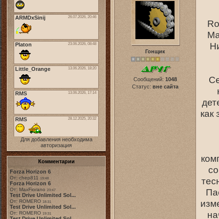
Ro
Ma
Н
Гонщик
Се
Сообщений:
1048
Статус:
вне сайта
дет
как 
Для добавления необходима
авторизация
ком
Комментарии
со
Forza Horizon 6
От: chep811
тес
19:48
Forza Horizon 6
От: MaxFiorano
Па
23:47
Test Drive Unlimited Sol...
изм
От: ROMERO
18:31
Test Drive Unlimited Sol...
на
От: ROMERO
19:31
Test Drive Unlimited Sol...