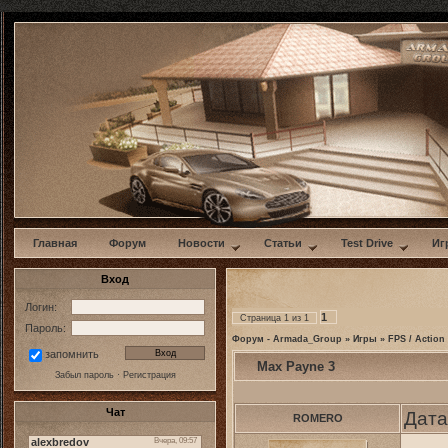
w
Главная
Форум
Новости
Статьи
Test Drive
Иг
Вход
Логин:
1
Страница
1
из
1
Пароль:
Форум - Armada_Group
»
Игры
»
FPS / Action
запомнить
Max Payne 3
Забыл пароль
·
Регистрация
Чат
Дата
ROMERO