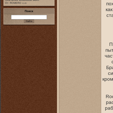
по
От: ROMERO
11:49
как
Поиск
ст
П
пыт
час
Бр
си
кром
Roc
ра
раб