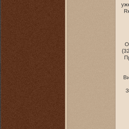
уж
R
О
(3
П
Ви
З