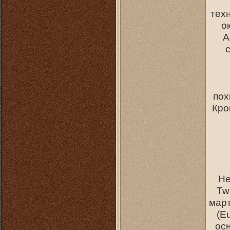
тех
о
A
пох
Кро
Не
Tw
март
(E
осн