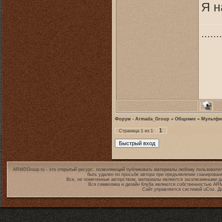
Я н
.......
Форум - Armada_Group
»
Общение
»
Мультф
1
Страница
1
из
1
ARMDGroup.ru - это открытый ресурс, позволяющий публиковать материалы любому пользовател
быть удален по просьбе автора при предъявлении сканирован
Все, не помеченные авторством, материалы являются эксклюзивными дл
Вся символика и дизайн Клуба являются собственностью
ARM
Сайт управляется системой
uCoz
. Д