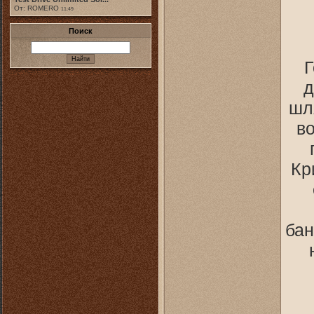
От: ROMERO
11:49
Поиск
Г
д
шл
во
Кр
бан