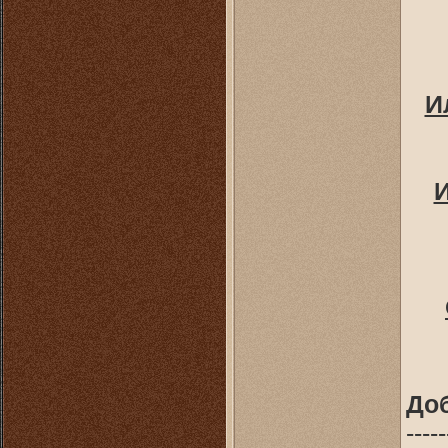
И
И
До
-----