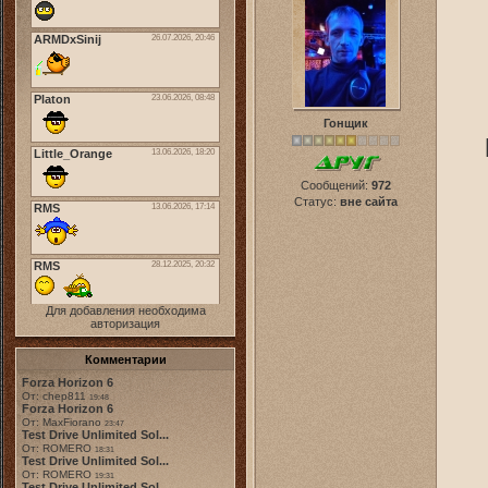
Гонщик
Сообщений:
972
Статус:
вне сайта
Для добавления необходима
авторизация
Комментарии
Forza Horizon 6
От: chep811
19:48
Forza Horizon 6
От: MaxFiorano
23:47
Test Drive Unlimited Sol...
От: ROMERO
18:31
Test Drive Unlimited Sol...
От: ROMERO
19:31
Test Drive Unlimited Sol...