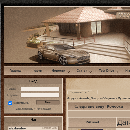
w
Главная
Форум
Новости
Статьи
Test Drive
Иг
Вход
Логин:
1
Страница
1
из
1
Пароль:
Форум - Armada_Group
»
Общение
»
Мультф
запомнить
Следствие ведут Колобки
Забыл пароль
·
Регистрация
Чат
Дат
RAFinad