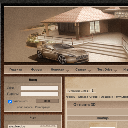
w
Главная
Форум
Новости
Статьи
Test Drive
Иг
Вход
Логин:
1
Страница
1
из
1
Пароль:
Форум - Armada_Group
»
Общение
»
Мультф
запомнить
От винта 3D
Забыл пароль
·
Регистрация
Чат
Dmitrijs