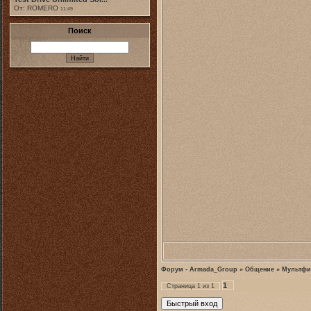
От: ROMERO
11:49
Поиск
Форум - Armada_Group
»
Общение
»
Мультф
1
Страница
1
из
1