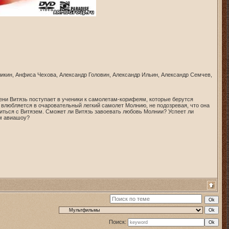
ликин, Анфиса Чехова, Александр Головин, Александр Ильин, Александр Семчев,
ени Витязь поступает в ученики к самолетам-корифеям, которые берутся
и влюбляется в очаровательный легкий самолет Молнию, не подозревая, что она
иться с Витязем. Сможет ли Витязь завоевать любовь Молнии? Успеет ли
ем авиашоу?
Поиск: