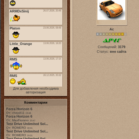
Ас
Сообщений:
3179
Статус:
вне сайта
Для добавления необходима
авторизация
Комментарии
Forza Horizon 6
От: chep811
19:48
Forza Horizon 6
От: MaxFiorano
23:47
Test Drive Unlimited Sol...
От: ROMERO
18:31
Test Drive Unlimited Sol...
От: ROMERO
19:31
Test Drive Unlimited Sol...