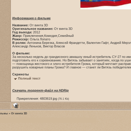
Информация о фильме
Название:
От винта 3D
Оригинальное название:
От винта 3D
Год выхода:
2012
Жанр:
Приключения,Комедия,Семейный
Режиссер:
Ольга Лопато
В ролях:
Антонина Березка, Алексей Франдетти, Валентин Гафт, Андрей Мерз
Александр Леньков, Виктор Власов
О фильме:
За несколько недель до грандиозного авиашоу юный истребитель СУ-27 по им
подготовить его к соревнованию. Но Витязь забывает о занятиях, когда по уш
— помощница жестокого и злого истребителя Грома, который мечтает расправ
разрушить коварные планы Грома? И главное — станет ли Витязь победител
Скриноты
Полный текст
Скачать торрент-файл на HDRip
Прикрепления:
4803619.jpg
(76.1 Kb)
ильмы
»
От винта 3D