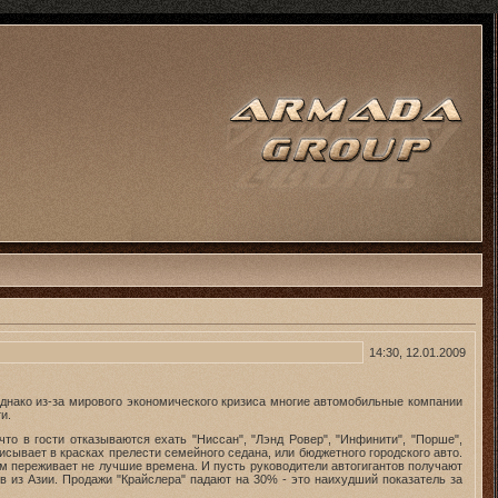
14:30, 12.01.2009
днако из-за мирового экономического кризиса многие автомобильные компании
и.
о в гости отказываются ехать "Ниссан", "Лэнд Ровер", "Инфинити", "Порше",
ывает в красках прелести семейного седана, или бюджетного городского авто.
ом переживает не лучшие времена. И пусть руководители автогигантов получают
 из Азии. Продажи "Крайслера" падают на 30% - это наихудший показатель за