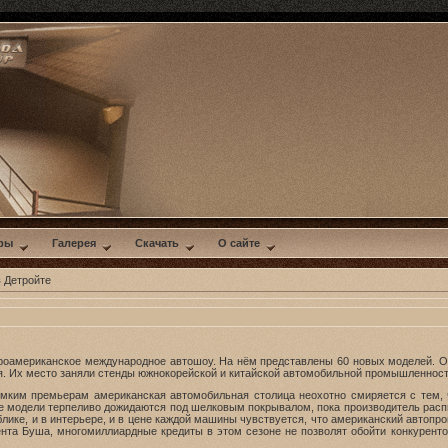
ры
Галерея
Скачать
О сайте
 Детройте
роамериканское международное автошоу. На нём представлены 60 новых моделей. О
я. Их место заняли стенды южнокорейской и китайской автомобильной промышленност
омким премьерам американская автомобильная столица неохотно смиряется с тем, чт
 модели терпеливо дожидаются под шелковым покрывалом, пока производитель распис
блике, и в интерьере, и в цене каждой машины чувствуется, что американский автопр
нта Буша, многомиллиардные кредиты в этом сезоне не позволят обойти конкурентов