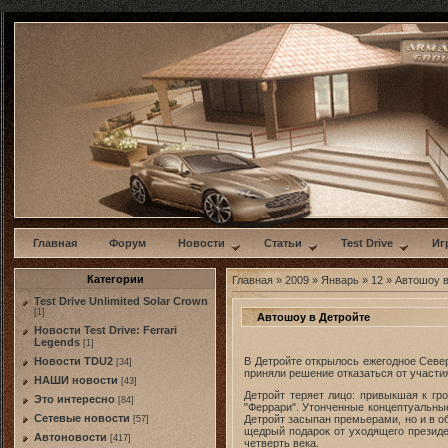
w
Главная
Форум
Новости
Статьи
Test Drive
Иг
Категории
Главная
»
2009
»
Январь
»
12
» Автошоу в
Test Drive Unlimited Solar Crown
[1]
Автошоу в Детройте
Новости Test Drive: Ferrari
Legends
[1]
В Детройте открылось ежегодное Севе
Новости TDU2
[34]
приняли решение отказаться от участи
НАШИ новости
[43]
Детройт теряет лицо: привыкшая к гр
Это интересно
[84]
"Феррари". Утонченные концептуальные
Сетевые новости
Детройт засыпан премьерами, но и в о
[57]
щедрый подарок от уходящего президе
Автоновости
[417]
четверть века.