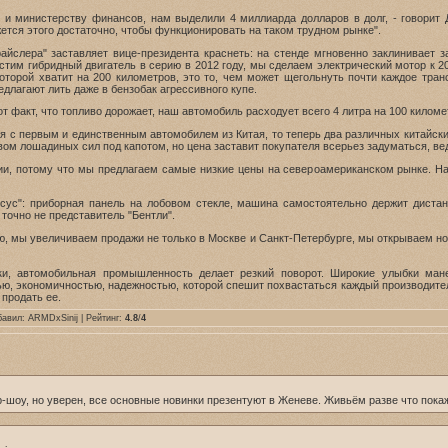
 и министерству финансов, нам выделили 4 миллиарда долларов в долг, - говорит
жется этого достаточно, чтобы функционировать на таком трудном рынке".
йслера" заставляет вице-президента краснеть: на стенде мгновенно заклинивает 
тим гибридный двигатель в серию в 2012 году, мы сделаем электрический мотор к 20
которой хватит на 200 километров, это то, чем может щегольнуть почти каждое тра
длагают лить даже в бензобак агрессивного купе.
 факт, что топливо дорожает, наш автомобиль расходует всего 4 литра на 100 киломе
ся с первым и единственным автомобилем из Китая, то теперь два различных китайс
ом лошадиных сил под капотом, но цена заставит покупателя всерьез задуматься, вед
и, потому что мы предлагаем самые низкие цены на североамериканском рынке. Наш
ксус": приборная панель на лобовом стекле, машина самостоятельно держит диста
 точно не представитель "Бентли".
 мы увеличиваем продажи не только в Москве и Санкт-Петербурге, мы открываем нов
и, автомобильная промышленность делает резкий поворот. Широкие улыбки ман
ю, экономичностью, надежностью, которой спешит похвастаться каждый производител
 продать ее.
бавил:
ARMDxSinij
| Рейтинг:
4.8
/
4
-шоу, но уверен, все основные новинки презентуют в Женеве. Живьём разве что покаж