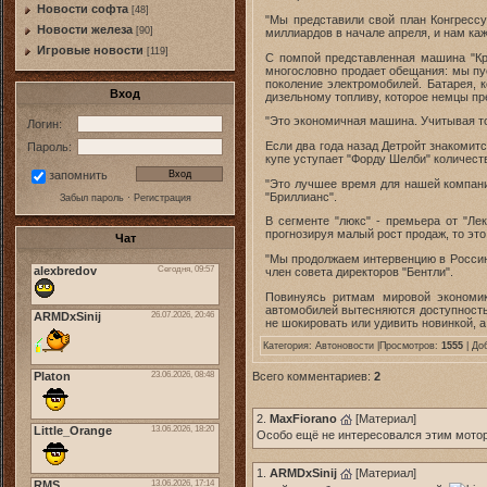
Новости софта
[48]
"Мы представили свой план Конгрессу
Новоcти железа
[90]
миллиардов в начале апреля, и нам ка
Игровые новости
[119]
С помпой представленная машина "Кра
многословно продает обещания: мы пус
поколение электромобилей. Батарея, 
Вход
дизельному топливу, которое немцы пре
"Это экономичная машина. Учитывая тот
Логин:
Если два года назад Детройт знакомит
Пароль:
купе уступает "Форду Шелби" количеств
запомнить
"Это лучшее время для нашей компани
"Бриллианс".
Забыл пароль
·
Регистрация
В сегменте "люкс" - премьера от "Ле
прогнозируя малый рост продаж, то это
Чат
"Мы продолжаем интервенцию в Россию,
член совета директоров "Бентли".
Повинуясь ритмам мировой экономик
автомобилей вытесняются доступность
не шокировать или удивить новинкой, а
Категория:
Автоновости
|Просмотров:
1555
| До
Всего комментариев:
2
2.
MaxFiorano
[
Материал
]
Особо ещё не интересовался этим мотор
1.
ARMDxSinij
[
Материал
]