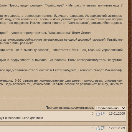
 Джим Пресс, вице-президент "Крайслера". - Мы рассчитываем получить еще 7
заднюю дверь, а сенсорная панель будущего зависает. Американский автопром
11 году, хотя коллеги из Европы и Азии демонстрируют на выставке уже второе
нспортное средство. Исключением является "Фольксваген", оставшийся верным
тров", - уверяет представитель "Фольксвагена" Джим Джилл.
ких автоконцерна соблазняют американцев не одной дюжиной моделей. Китайское
ь она в пять раз ниже.
и авто - от 8 тысяч долларов", - хвастается Лонг Шан, главный управляющий
нцию и подруливает, выбиваясь из полосы. Если автопроизводитель жалуется,
ое представительство "Бентли" в Екатеринбурге", - говорит Стюарт Маккаллаф,
екенщиц, 6-10 литровые хромированные двигатели прожорливых спортивных
ь. Ведь автогиганты, отказываясь в этом сезоне от размашистых шоу, мечтают
Порядок вывода комментариев:
0
13.01.2009
ут интересненькое для янки.
0
12.01.2009