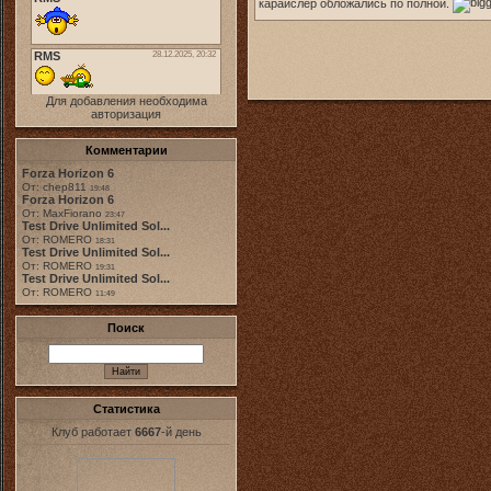
карайслер обложались по полной.
Для добавления необходима
авторизация
Комментарии
Forza Horizon 6
От: chep811
19:48
Forza Horizon 6
От: MaxFiorano
23:47
Test Drive Unlimited Sol...
От: ROMERO
18:31
Test Drive Unlimited Sol...
От: ROMERO
19:31
Test Drive Unlimited Sol...
От: ROMERO
11:49
Поиск
Статистика
Клуб работает
6667
-й день