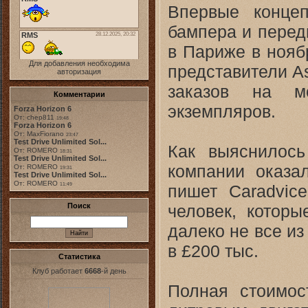
Впервые концеп
бампера и перед
в Париже в нояб
Для добавления необходима
представители As
авторизация
заказов на м
Комментарии
экземпляров.
Forza Horizon 6
От: chep811
19:48
Forza Horizon 6
От: MaxFiorano
23:47
Test Drive Unlimited Sol...
Как выяснилось
От: ROMERO
18:31
Test Drive Unlimited Sol...
компании оказа
От: ROMERO
19:31
Test Drive Unlimited Sol...
От: ROMERO
пишет Caradvice
11:49
человек, которы
Поиск
далеко не все и
в £200 тыс.
Статистика
Клуб работает
6668
-й день
Полная стоимос