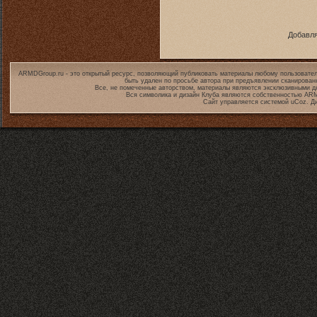
Добавля
ARMDGroup.ru - это открытый ресурс, позволяющий публиковать материалы любому пользовател
быть удален по просьбе автора при предъявлении сканирован
Все, не помеченные авторством, материалы являются эксклюзивными дл
Вся символика и дизайн Клуба являются собственностью
ARM
Сайт управляется системой
uCoz
. Д