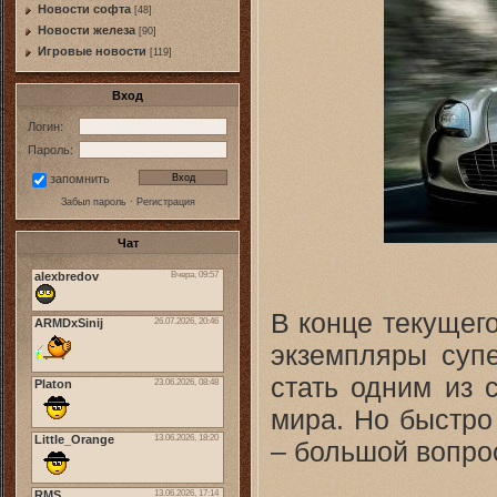
Новости софта
[48]
Новоcти железа
[90]
Игровые новости
[119]
Вход
Логин:
Пароль:
запомнить
Забыл пароль
·
Регистрация
Чат
В конце текущег
экземпляры супе
стать одним из 
мира. Но быстро
– большой вопро