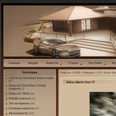
w
Главная
Форум
Новости
Статьи
Test Drive
Иг
Категории
Главная
»
2009
»
Февраль
»
19
» Aston Ma
Test Drive Unlimited Solar Crown
[1]
Aston Martin One-77
Новости Test Drive: Ferrari
Legends
[1]
Новости TDU2
[34]
НАШИ новости
[43]
Это интересно
[84]
Сетевые новости
[57]
Автоновости
[417]