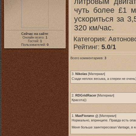
литровым двига
чуть более £1 м
ускориться за 3,
320 км/час.
Сейчас на сайте
:
Категория:
Автонов
Онлайн всего:
1
Гостей:
1
Пользователей:
0
Рейтинг:
5.0
/
1
Всего комментариев:
3
3.
Nikolas
[
Материал
]
Сзади неплох весьма, а спереи не очен
2.
RDGridRacer
[
Материал
]
Красота))
1.
MaxFiorano
[
Материал
]
Нормально, впринципе. Правда есть опас
Меня больше заинтересовал Vantage, в к