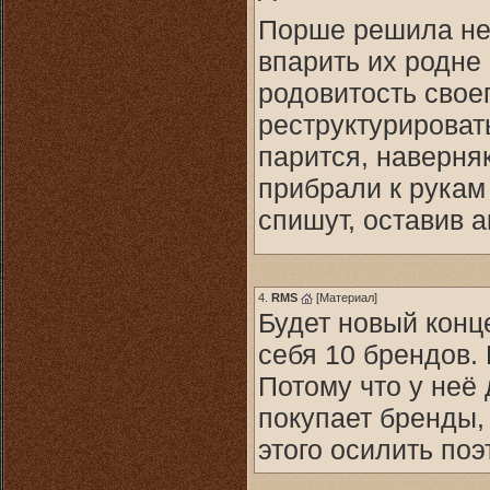
Порше решила не 
впарить их родне
родовитость своег
реструктурироват
парится, наверняк
прибрали к рукам
спишут, оставив а
4.
RMS
[
Материал
]
Будет новый конц
себя 10 брендов.
Потому что у неё
покупает бренды,
этого осилить по