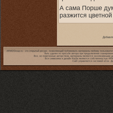
А сама Порше дум
разжится цветной
Добавля
ARMDGroup.ru - это открытый ресурс, позволяющий публиковать материалы любому пользовател
быть удален по просьбе автора при предъявлении сканирован
Все, не помеченные авторством, материалы являются эксклюзивными дл
Вся символика и дизайн Клуба являются собственностью
ARM
Сайт управляется системой
uCoz
. Д