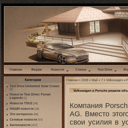
w
Главная
Форум
Новости
Статьи
Test Drive
Иг
Категории
Главная
»
2009
»
Май
»
7
» Volkswagen и 
Test Drive Unlimited Solar Crown
[1]
Volkswagen и Porsche решили об
Новости Test Drive: Ferrari
Legends
[1]
Компания Porsch
Новости TDU2
[34]
НАШИ новости
[43]
AG. Вместо этог
Это интересно
[84]
Сетевые новости
свои усилия в у
[57]
Автоновости
[417]