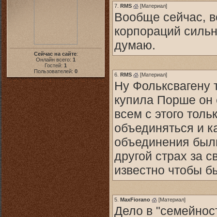
7.
RMS
[
Материал
]
Вообще сейчас, в
корпораций сильн
думаю.
Сейчас на сайте
:
Онлайн всего:
1
Гостей:
1
Пользователей:
0
6.
RMS
[
Материал
]
Ну Фольксвагену т
купила Порше он 
всем с этого толь
объединяться и к
объединения были
другой страх за 
известно чтобы б
5.
MaxFiorano
[
Материал
]
Дело в "семейнос