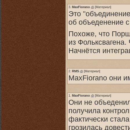
3.
MaxFiorano
[
Материал
]
Это "объединение
об объеденение с
Похоже, что Порш
из Фольксвагена. 
Начнётся интегра
2.
RMS
[
Материал
]
MaxFiorano они и
1.
MaxFiorano
[
Материал
]
Они не объеденил
получила контрол
фактически стала
грозилась довест