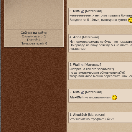
5.
RMS
[
Материал
]
неееееееееее, я не готов платить больше
Виндовс за 5-10тыс, никогда не куплю
Сейчас на сайте
:
Онлайн всего:
1
4.
Arina
[
Материал
]
Гостей:
1
Ну полмира сажать не будут, но показате
Пользователей:
0
По правде не вижу почему бы не иметь 
легальные.
3.
Wall
[
Материал
]
интерес, а как его запалили?)
по автоматическим обновлениям?)))
тогда пол мира можно пересажать нах, ес
2.
RMS
[
Материал
]
Alex69sh
не лицензионный
1.
Alex69sh
[
Материал
]
что значит контрафактный ??