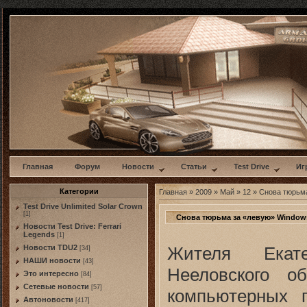
w
Главная
Форум
Новости
Статьи
Test Drive
Иг
Категории
Главная
»
2009
»
Май
»
12
» Снова тюрьм
Test Drive Unlimited Solar Crown
[1]
Снова тюрьма за «левую» Window
Новости Test Drive: Ferrari
Legends
[1]
Жителя Екате
Новости TDU2
[34]
НАШИ новости
[43]
Нееловского о
Это интересно
[84]
Сетевые новости
[57]
компьютерных 
Автоновости
[417]