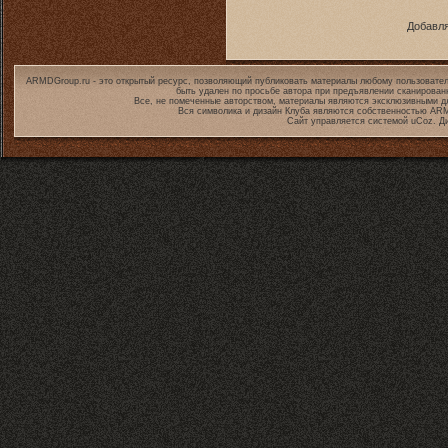
Добавля
ARMDGroup.ru - это открытый ресурс, позволяющий публиковать материалы любому пользовател
быть удален по просьбе автора при предъявлении сканирован
Все, не помеченные авторством, материалы являются эксклюзивными дл
Вся символика и дизайн Клуба являются собственностью
ARM
Сайт управляется системой
uCoz
. Д