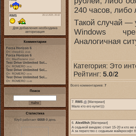
рублей, либо об
240 часов, либо 
Такой случай — 
Для добавления необходима
Windows чре
авторизация
Аналогичная ситу
Комментарии
Forza Horizon 6
От: chep811
19:48
Forza Horizon 6
От: MaxFiorano
23:47
Test Drive Unlimited Sol...
Категория:
Это инт
От: ROMERO
18:31
Test Drive Unlimited Sol...
Рейтинг:
5.0
/
2
От: ROMERO
19:31
Test Drive Unlimited Sol...
От: ROMERO
11:49
Всего комментариев:
7
Поиск
7.
RMS
[
Материал
]
Мало кто его купит)))
Статистика
Клуб работает
6668
-й день
6.
Alex69sh
[
Материал
]
А седьмой виндовс стоит 15-20 и кто же 
А за ператство с седьмым майкрософт бу