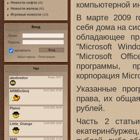
компьютерной и
Новости софта
[48]
Новоcти железа
[90]
Игровые новости
В марте 2009 г
[119]
себя дома на си
Вход
обладающее пр
Логин:
Пароль:
"Microsoft Wind
запомнить
"Microsoft Off
Забыл пароль
·
Регистрация
программы, пр
Чат
корпорация Micro
Указанные прог
права, их общая
рублей.
Часть 2 стать
екатеринбуржец,