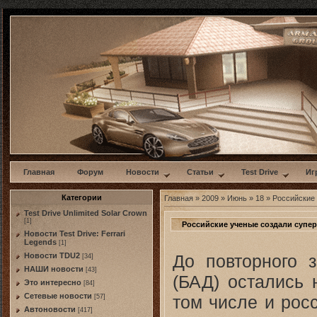
w
Главная
Форум
Новости
Статьи
Test Drive
Иг
Категории
Главная
»
2009
»
Июнь
»
18
» Российские 
Test Drive Unlimited Solar Crown
[1]
Российские ученые создали супе
Новости Test Drive: Ferrari
Legends
[1]
До повторного 
Новости TDU2
[34]
НАШИ новости
[43]
(БАД) остались 
Это интересно
[84]
Сетевые новости
том числе и росс
[57]
Автоновости
[417]