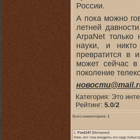
России.
А пока можно гов
летней давности
ArpaNet только 
науки, и никт
превратится в и
может сейчас в
поколение телек
новости@mail.r
Категория:
Это инт
Рейтинг:
5.0
/
2
Всего комментариев:
1
1.
Ford147
[
Материал
]
блин, вот тока внедрить его надо побыст