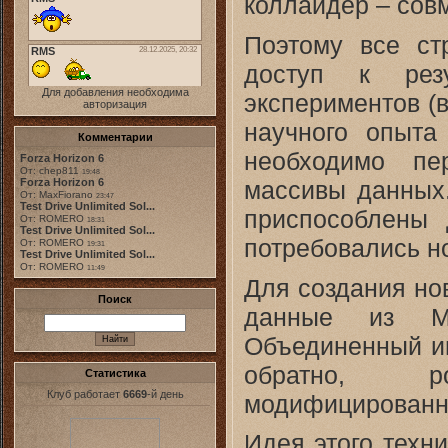
коллайдер – совм
Поэтому все ст
доступ к рез
Для добавления необходима
экспериментов (
авторизация
научного опыта
Комментарии
необходимо пе
Forza Horizon 6
От: chep811
19:48
массивы данных
Forza Horizon 6
От: MaxFiorano
23:47
Test Drive Unlimited Sol...
приспособлены 
От: ROMERO
18:31
Test Drive Unlimited Sol...
потребовались н
От: ROMERO
19:31
Test Drive Unlimited Sol...
От: ROMERO
11:49
Для создания но
Поиск
данные из М
Объединенный ин
обратно, р
Статистика
Клуб работает
6669
-й день
модифицированн
Идея этого техни