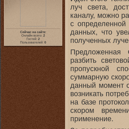
луч света, дос
каналу, можно ра
с определенной 
данных, что уве
Сейчас на сайте
:
Онлайн всего:
2
полученных луче
Гостей:
2
Пользователей:
0
Предложенная
разбить светово
пропускной спо
суммарную скоро
данный момент с
возникать потре
на базе протокол
скором времен
применение.