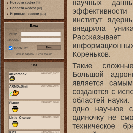
научных дан
Новости софта
[48]
Новоcти железа
эффективности
[90]
Игровые новости
[119]
институт ядерн
Вход
внедрила уник
Логин:
Рассказывает 
Пароль:
информационных
запомнить
Кореньков.
Забыл пароль
·
Регистрация
Такие сложные
Чат
Большой адрон
является самы
создаются с исп
областей науки.
одно научное 
одиночку не см
техническое б