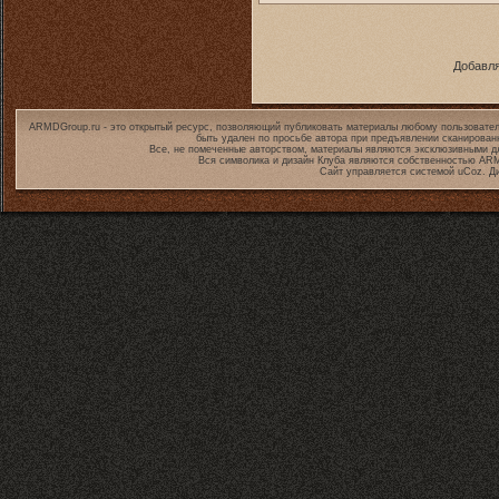
Добавля
ARMDGroup.ru - это открытый ресурс, позволяющий публиковать материалы любому пользовател
быть удален по просьбе автора при предъявлении сканирован
Все, не помеченные авторством, материалы являются эксклюзивными дл
Вся символика и дизайн Клуба являются собственностью
ARM
Сайт управляется системой
uCoz
. Д