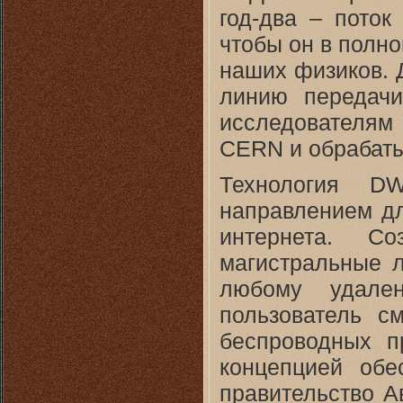
год-два – поток
чтобы он в полн
наших физиков. 
линию передачи
исследователя
CERN и обрабаты
Технология D
направлением дл
интернета. С
магистральные л
любому удален
пользователь с
беспроводных п
концепцией обе
правительство А