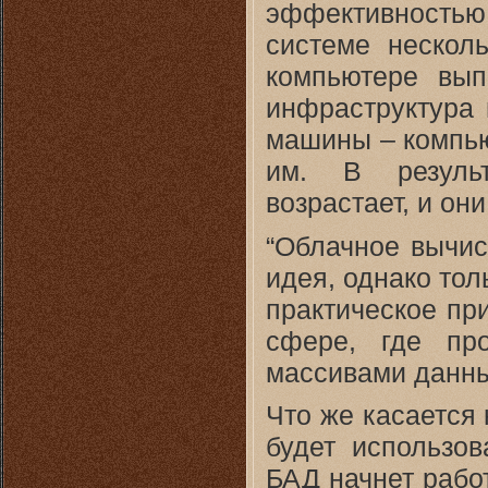
эффективностью
системе нескол
компьютере вып
инфраструктура
машины – компью
им. В результ
возрастает, и они
“Облачное вычис
идея, однако тол
практическое пр
сфере, где пр
массивами данны
Что же касается 
будет использо
БАД начнет работ