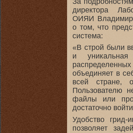
За подробностям
директора Лаб
ОИЯИ Владимиру
о том, что пред
система:
«В строй были в
и уникальная
распределенн
объединяет в се
всей стране, 
Пользователю не
файлы или про
достаточно войти
Удобство грид-
позволяет заде