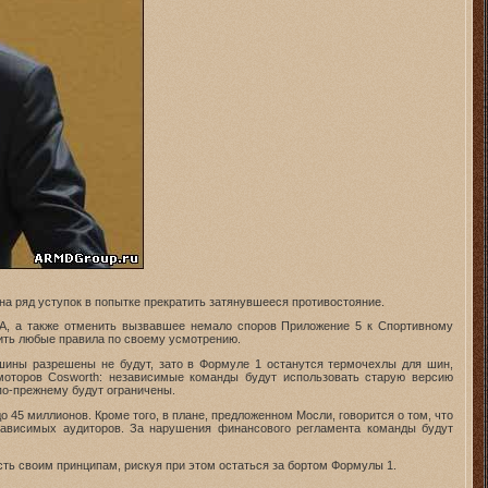
на ряд уступок в попытке прекратить затянувшееся противостояние.
FIA, а также отменить вызвавшее немало споров Приложение 5 к Спортивному
дить любые правила по своему усмотрению.
ашины разрешены не будут, зато в Формуле 1 останутся термочехлы для шин,
моторов Cosworth: независимые команды будут использовать старую версию
 по-прежнему будут ограничены.
о 45 миллионов. Кроме того, в плане, предложенном Мосли, говорится о том, что
зависимых аудиторов. За нарушения финансового регламента команды будут
сть своим принципам, рискуя при этом остаться за бортом Формулы 1.