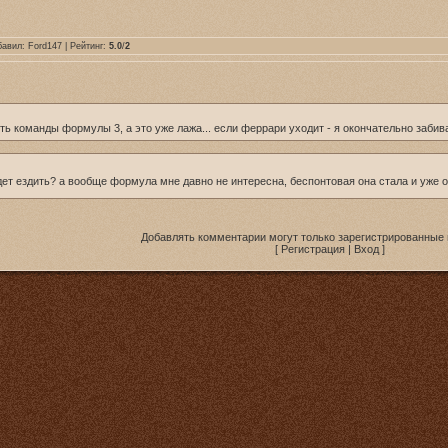
бавил:
Ford147
| Рейтинг:
5.0
/
2
ить команды формулы 3, а это уже лажа... если феррари уходит - я окончательно забив
удет ездить? а вообще формула мне давно не интересна, беспонтовая она стала и уже 
Добавлять комментарии могут только зарегистрированные 
[
Регистрация
|
Вход
]