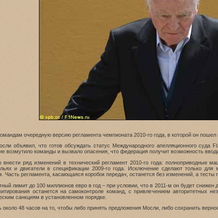
омандам очередную версию регламента чемпионата 2010-го года, в которой он пошел 
Мосли объявил, что готов обсуждать статус Международного апелляционного суда 
ние возмутило команды и вызвало опасения, что федерация получит возможность вво
ы внести ряд изменений в технический регламент 2010-го года: полноприводные м
ьях и двигатели в спецификации 2009-го года. Исключение сделают только для 
м. Часть регламента, касающаяся коробок передач, останется без изменений, а тесты
ный лимит до 100 миллионов евро в год – при условии, что в 2011-м он будет снижен д
итирования останется на самоконтроле команд, с привлечением авторитетных не
еским санкциям в установленном порядке.
 около 48 часов на то, чтобы либо принять предложения Мосли, либо сохранить верно