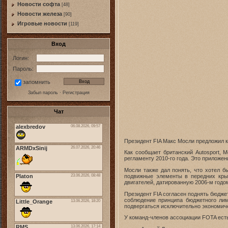
Новости софта
[48]
Новоcти железа
[90]
Игровые новости
[119]
Вход
Логин:
Пароль:
запомнить
Забыл пароль
·
Регистрация
Чат
Президент FIA Макс Мосли предложил к
Как сообщает британский Autosport, 
регламенту 2010-го года. Это приложе
Мосли также дал понять, что хотел б
подвижные элементы в передних крыл
двигателей, датированную 2006-м годо
Президент FIA согласен поднять бюджет
соблюдение принципа бюджетного лим
подвергаться исключительно экономич
У команд-членов ассоциации FOTA есть