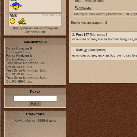
текст: Андрей Лось
F1news.ru
Категория:
Автоновости
|Просмотров:
1286
| До
Всего комментариев:
2
Для добавления необходима
авторизация
2.
Ford147
[
Материал
]
если они останутся за бортом будут езд
Комментарии
Forza Horizon 6
1.
RMS
[
Материал
]
От: chep811
19:48
если они остануться за бортом то кто б
Forza Horizon 6
От: MaxFiorano
23:47
Test Drive Unlimited Sol...
От: ROMERO
18:31
Test Drive Unlimited Sol...
От: ROMERO
19:31
Test Drive Unlimited Sol...
От: ROMERO
11:49
Поиск
Статистика
Клуб работает
6669
-й день