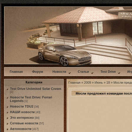
w
Главная
Форум
Новости
Статьи
Test Drive
Иг
Категории
Главная
»
2009
»
Июнь
»
18
» Мосли пред
Test Drive Unlimited Solar Crown
[1]
Мосли предложил командам посл
Новости Test Drive: Ferrari
Legends
[1]
Новости TDU2
[34]
НАШИ новости
[43]
Это интересно
[84]
Сетевые новости
[57]
Автоновости
[417]