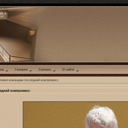
ры
Галерея
Скачать
О сайте
ложил командам последний компромисс
едний компромисс