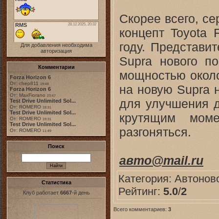
Скорее всего, се
концепт Toyota 
году. Представит
Для добавления необходима
авторизация
Supra нового п
Комментарии
мощностью около
Forza Horizon 6
От: chep811
19:48
на новую Supra 
Forza Horizon 6
От: MaxFiorano
23:47
для улучшения д
Test Drive Unlimited Sol...
От: ROMERO
18:31
Test Drive Unlimited Sol...
крутящим моме
От: ROMERO
19:31
Test Drive Unlimited Sol...
разгоняться.
От: ROMERO
11:49
Поиск
авто@mail.ru
Категория:
Автонов
Статистика
Рейтинг:
5.0
/
2
Клуб работает
6667
-й день
Всего комментариев:
3