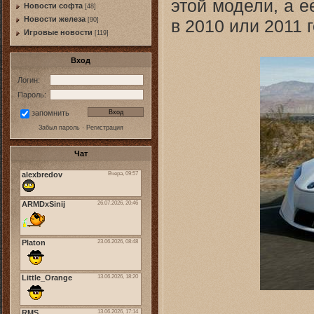
этой модели, а 
Новости софта
[48]
Новоcти железа
в 2010 или 2011 г
[90]
Игровые новости
[119]
Вход
Логин:
Пароль:
запомнить
Забыл пароль
·
Регистрация
Чат