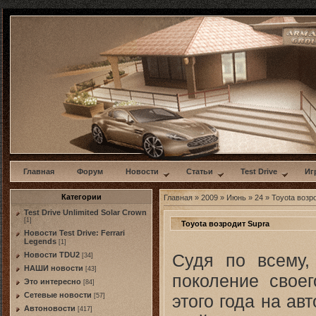
w
Главная
Форум
Новости
Статьи
Test Drive
Иг
Категории
Главная
»
2009
»
Июнь
»
24
» Toyota возр
Test Drive Unlimited Solar Crown
[1]
Toyota возродит Supra
Новости Test Drive: Ferrari
Legends
[1]
Судя по всему, 
Новости TDU2
[34]
НАШИ новости
[43]
поколение своег
Это интересно
[84]
Сетевые новости
этого года на ав
[57]
Автоновости
[417]