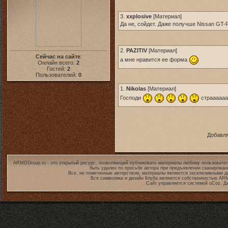
3.
xxplosive
[
Материал
]
Да не, сойдет. Даже получше Nissan GT-R
2.
PAZITIV
[
Материал
]
Сейчас на сайте
:
а мне нравится ее форма
Онлайн всего:
2
Гостей:
2
Пользователей:
0
1.
Nikolas
[
Материал
]
Господи
страаааааа
Добавля
ARMDGroup.ru - это открытый ресурс, позволяющий публиковать материалы любому пользовател
быть удален по просьбе автора при предъявлении сканирован
Все, не помеченные авторством, материалы являются эксклюзивными дл
Вся символика и дизайн Клуба являются собственностью
ARM
Сайт управляется системой
uCoz
. Д