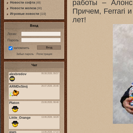
работы – Алонсо
Новости софта
[48]
Новоcти железа
Причем, Ferrari 
[90]
Игровые новости
[119]
лет!
Вход
Логин:
Пароль:
запомнить
Забыл пароль
·
Регистрация
Чат