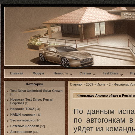
w
Главная
Форум
Новости
Статьи
Test Drive
Иг
Категории
Главная
»
2009
»
Июль
»
2
» Фернандо Алон
Test Drive Unlimited Solar Crown
[1]
Фернандо Алонсо уйдет в Ferrari н
Новости Test Drive: Ferrari
Legends
[1]
По данным испа
Новости TDU2
[34]
НАШИ новости
[43]
по автогонкам 
Это интересно
[84]
Сетевые новости
уйдет из команды
[57]
Автоновости
[417]