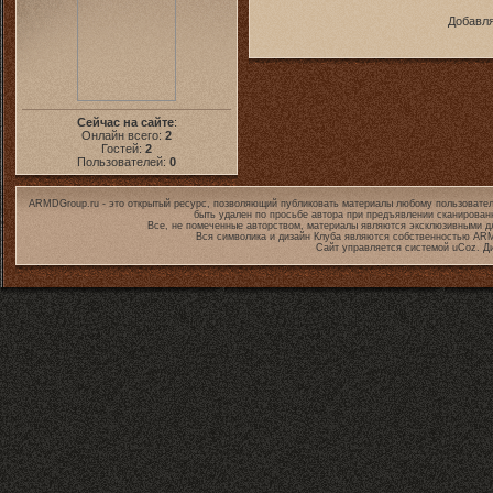
Добавля
Сейчас на сайте
:
Онлайн всего:
2
Гостей:
2
Пользователей:
0
ARMDGroup.ru - это открытый ресурс, позволяющий публиковать материалы любому пользовател
быть удален по просьбе автора при предъявлении сканирован
Все, не помеченные авторством, материалы являются эксклюзивными дл
Вся символика и дизайн Клуба являются собственностью
ARM
Сайт управляется системой
uCoz
. Д