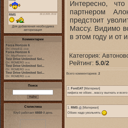
Интересно, что
партнером Ало
предстоит уволи
Массу. Видимо вс
Для добавления необходима
авторизация
в этом году и от
Комментарии
Forza Horizon 6
От: chep811
19:48
Forza Horizon 6
Категория:
Автонов
От: MaxFiorano
23:47
Test Drive Unlimited Sol...
Рейтинг:
5.0
/
2
От: ROMERO
18:31
Test Drive Unlimited Sol...
От: ROMERO
19:31
Test Drive Unlimited Sol...
Всего комментариев:
2
От: ROMERO
11:49
Поиск
2.
Ford147
[
Материал
]
нифига не обоих...массу выгнать и всего 
Статистика
1.
RMS
[
Материал
]
Клуб работает
6668
-й день
Обоих надо увольнять