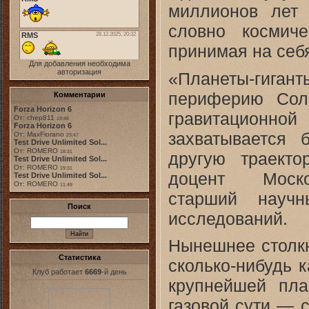
миллионов лет
словно космич
принимая на себ
Для добавления необходима
авторизация
«Планеты-гига
периферию Сол
Комментарии
Forza Horizon 6
гравитационно
От: chep811
19:48
Forza Horizon 6
захватывается
От: MaxFiorano
23:47
Test Drive Unlimited Sol...
От: ROMERO
другую траект
18:31
Test Drive Unlimited Sol...
От: ROMERO
19:31
доцент Москов
Test Drive Unlimited Sol...
От: ROMERO
11:49
старший научн
Поиск
исследований.
Нынешнее столкн
Статистика
сколько-нибудь 
Клуб работает
6669
-й день
крупнейшей пла
газовой сути — с