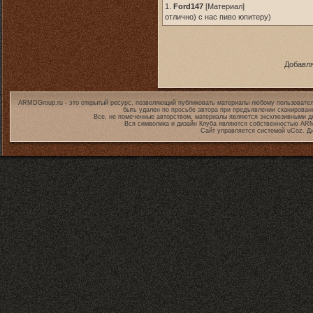
1.
Ford147
[
Материал
]
отлично) с нас пиво юпитеру)
Добавля
ARMDGroup.ru - это открытый ресурс, позволяющий публиковать материалы любому пользовател
быть удален по просьбе автора при предъявлении сканирован
Все, не помеченные авторством, материалы являются эксклюзивными дл
Вся символика и дизайн Клуба являются собственностью
ARM
Сайт управляется системой
uCoz
. Д