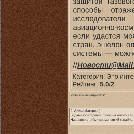
защитой газово
способы отраж
исследователи
авиационно-косм
если удастся мо
стран, эшелон о
системы — можно 
//
Новости@Mail.
Категория:
Это инт
Рейтинг:
5.0
/
2
Всего комментариев:
2
2.
Arina
[
Материал
]
Бедные юпитериане, такое на голову сва
Наверное это был космический корабль.