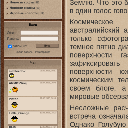
Землю. Что это 
Новости софта
[48]
Новоcти железа
в один голос гово
[90]
Игровые новости
[119]
Космическое
Вход
австралийский 
Логин:
только сфотогр
Пароль:
темное пятно ди
запомнить
Забыл пароль
·
Регистрация
поверхности г
зафиксировать
Чат
поверхности ю
космическим те
своем блоге, 
мировые обсерва
Несложные расч
встреча означал
Однако Голубую 