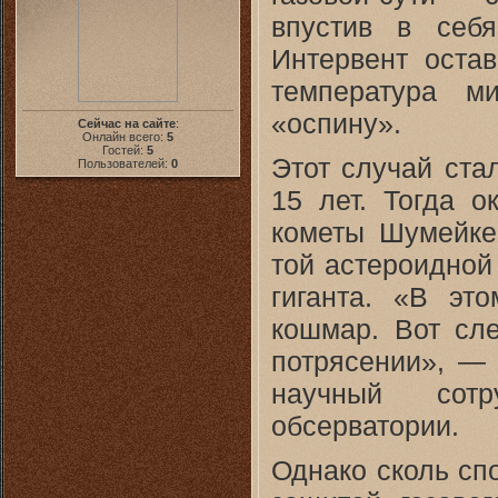
впустив в себя
Интервент остав
температура м
«оспину».
Сейчас на сайте
:
Онлайн всего:
5
Гостей:
5
Этот случай ста
Пользователей:
0
15 лет. Тогда о
кометы Шумейке
той астероидной
гиганта. «В э
кошмар. Вот сле
потрясении», — 
научный сотр
обсерватории.
Однако сколь сп