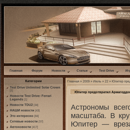
w
Главная
Форум
Новости
Статьи
Test Drive
Иг
Категории
Главная
»
2009
»
Июль
»
22
» Юпитер пре
Test Drive Unlimited Solar Crown
[1]
Юпитер предотвратил Армагеддо
Новости Test Drive: Ferrari
Legends
[1]
Астрономы всег
Новости TDU2
[34]
НАШИ новости
[43]
масштаба. В кр
Это интересно
[84]
Сетевые новости
Юпитер — вреза
[57]
Автоновости
[417]