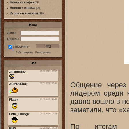
Новости софта
[48]
Новоcти железа
[90]
Игровые новости
[119]
Вход
Логин:
Пароль:
запомнить
Забыл пароль
·
Регистрация
Чат
Общение через 
лидером среди к
давно вошло в н
заметили, что «х
По итогам 