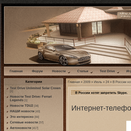
w
Главная
Форум
Новости
Статьи
Test Drive
Иг
Категории
Главная
»
2009
»
Июль
»
24
» В России хо
Test Drive Unlimited Solar Crown
[1]
В России хотят запретить Skype.
Новости Test Drive: Ferrari
Legends
[1]
Интернет-телефо
Новости TDU2
[34]
НАШИ новости
[43]
Это интересно
[84]
Сетевые новости
[57]
Автоновости
[417]