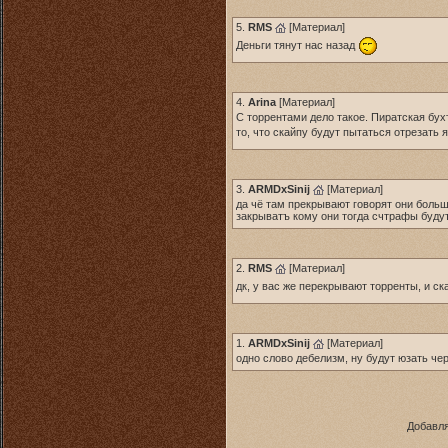
5.
RMS
[
Материал
]
Деньги тянут нас назад
4.
Arina
[
Материал
]
С торрентами дело такое. Пиратская бух
то, что скайпу будут пытаться отрезать 
3.
ARMDxSinij
[
Материал
]
да чё там прекрывают говорят они больш
закрыватъ кому они тогда счтрафы будут
2.
RMS
[
Материал
]
дк, у вас же перекрывают торренты, и с
1.
ARMDxSinij
[
Материал
]
одно слово дебелизм, ну будут юзать чер
Добавля