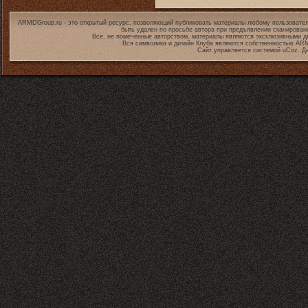
ARMDGroup.ru - это открытый ресурс, позволяющий публиковать материалы любому пользовател
быть удален по просьбе автора при предъявлении сканирован
Все, не помеченные авторством, материалы являются эксклюзивными дл
Вся символика и дизайн Клуба являются собственностью
ARM
Сайт управляется системой
uCoz
. Д