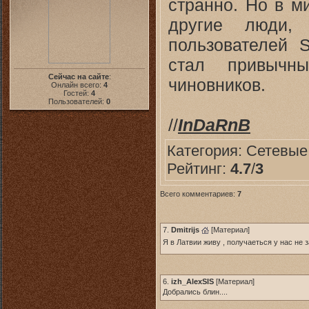
странно. Но в м
другие люди,
пользователей 
стал привычн
Сейчас на сайте
:
чиновников.
Онлайн всего:
4
Гостей:
4
Пользователей:
0
//
InDaRnB
Категория:
Сетевые
Рейтинг:
4.7
/
3
Всего комментариев:
7
7.
Dmitrijs
[
Материал
]
Я в Латвии живу , получаеться у нас не 
6.
izh_AlexSIS
[
Материал
]
Добрались блин....