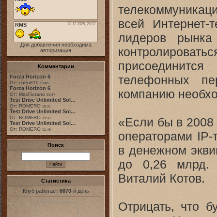
телекоммуникац
всей Интернет-
лидеров рынка
Для добавления необходима
контролироватьс
авторизация
присоединитс
Комментарии
телефонных пе
Forza Horizon 6
От: chep811
19:48
Forza Horizon 6
компанию необхо
От: MaxFiorano
23:47
Test Drive Unlimited Sol...
От: ROMERO
18:31
Test Drive Unlimited Sol...
От: ROMERO
«Если бы в 2008 
19:31
Test Drive Unlimited Sol...
От: ROMERO
11:49
операторами IP-
Поиск
в денежном экви
до 0,26 млрд.
Виталий Котов.
Статистика
Клуб работает
6670
-й день
Отрицать, что 